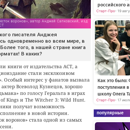
российского а
Старт-Про
- 19 авг
ёсток воронов», автор Анджей Сапковский, изд.
АСТ
ского писателя Анджея
сь одновременно во всем мире, в
 Более того, в нашей стране книга
рматах! В каких?
ли книги от издательства АСТ, а
диоиздание стали эксклюзивом
». Особый интерес у фанатов вызвала
Как это было:
 актер Всеволод Кузнецов, хорошо
поступления 
ьмака» по голосу Геральта в играх
школу Олега Т
 of Kings и The Witcher 3: Wild Hunt.
Старт-Про
- 17 июл
ники получат возможность
популярные
сполнение в новой истории.
к воронов» стала одной из самых
сени.