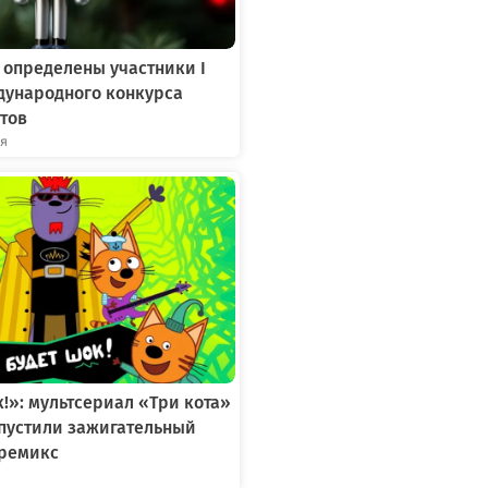
 определены участники I
дународного конкурса
тов
ря
к!»: мультсериал «Три кота»
ыпустили зажигательный
ремикс