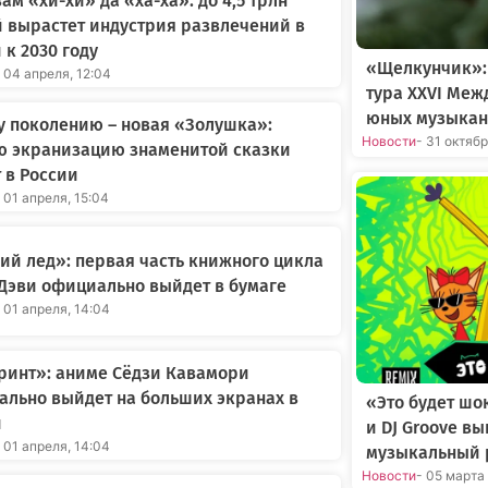
вам «хи-хи» да «ха-ха»: до 4,5 трлн
 вырастет индустрия развлечений в
 к 2030 году
«Щелкунчик»:
 04 апреля, 12:04
тура XXVI Меж
юных музыкан
 поколению – новая «Золушка»:
Новости
- 31 октяб
ю экранизацию знаменитой сказки
 в России
 01 апреля, 15:04
й лед»: первая часть книжного цикла
Дэви официально выйдет в бумаге
 01 апреля, 14:04
ринт»: аниме Сёдзи Кавамори
льно выйдет на больших экранах в
«Это будет шо
и
и DJ Groove в
 01 апреля, 14:04
музыкальный 
Новости
- 05 марта