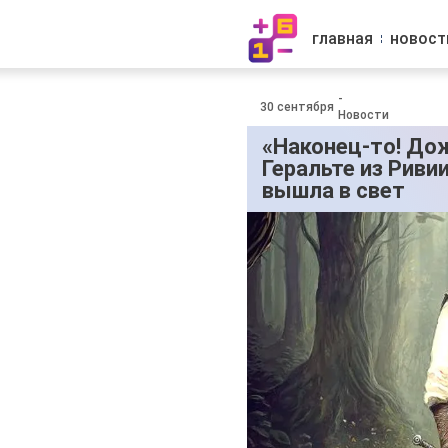
главная
новост
-
30 сентября
Новости
«Наконец-то! Дож
Геральте из Риви
вышла в свет