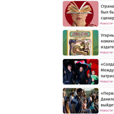
Страна
был бы
сцена
Новости
-
Угарн
комикс
издате
Новости
-
«Солда
Между
патрио
Новости
-
«Перва
Данил
выйдет
Новости
-