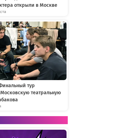
ктера открыли в Москве
уста
 Финальный тур
в Московскую театральную
абакова
я