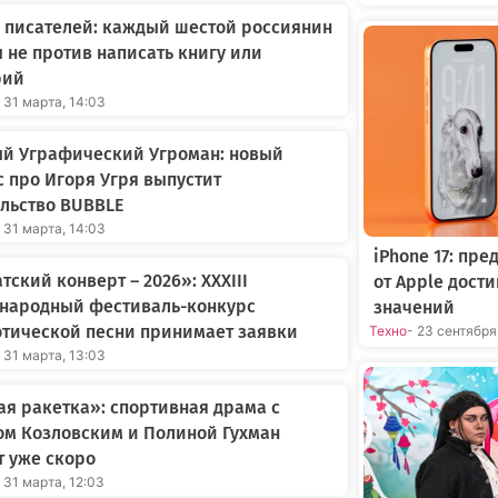
 писателей: каждый шестой россиянин
 не против написать книгу или
рий
 31 марта, 14:03
ый Уграфический Угроман: новый
 про Игоря Угря выпустит
льство BUBBLE
 31 марта, 14:03
iPhone 17: пр
тский конверт – 2026»: XXXIII
от Apple дост
народный фестиваль-конкурс
значений
тической песни принимает заявки
Техно
- 23 сентября
 31 марта, 13:03
я ракетка»: спортивная драма с
ом Козловским и Полиной Гухман
 уже скоро
 31 марта, 12:03