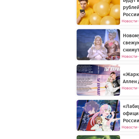
Будут 
рублей
России
Новости
-
Новому
свежу
снимут
Новости
-
«Жарки
Аллен 
Новости
-
«Лаби
официа
Росси
Новости
-