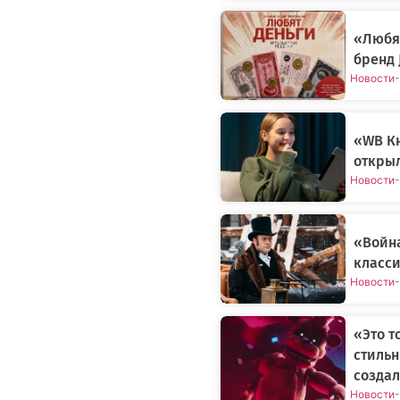
«Любят
бренд 
Новости
-
«WB Кн
открыл
Новости
-
«Война
класси
Новости
-
«Это т
стильн
создал
Новости