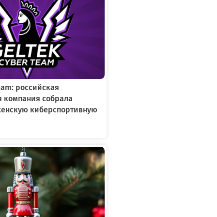
Team: российская
я компания собрала
женскую киберспортивную