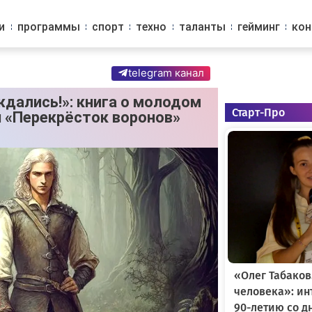
и
программы
спорт
техно
таланты
гейминг
ко
telegram канал
дались!»: книга о молодом
Старт-Про
и «Перекрёсток воронов»
«Олег Табаков
человека»: и
90-летию со д