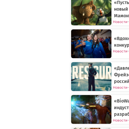
«Пусть
новый
Мамонт
Новости
-
«Вдох
конкур
Новости
-
«Давле
Фрейз
росси
Новости
-
«BioWa
индуст
разраб
Новости
-