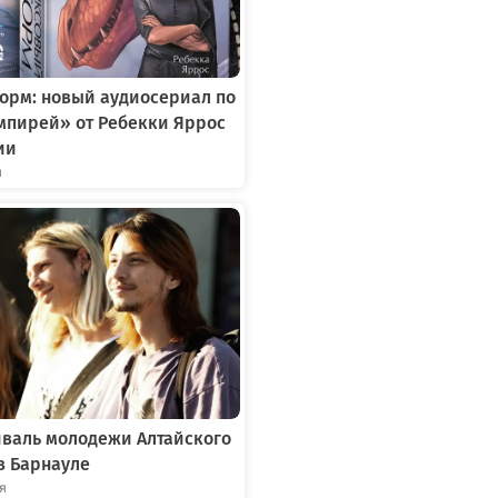
орм: новый аудиосериал по
мпирей» от Ребекки Яррос
ии
я
иваль молодежи Алтайского
в Барнауле
ря