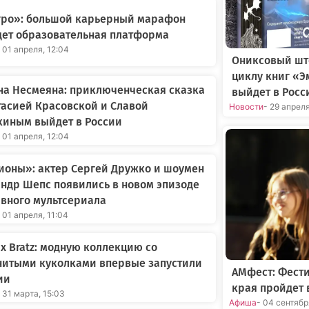
Агро»: большой карьерный марафон
дет образовательная платформа
 01 апреля, 12:04
Ониксовый шт
циклу книг «Э
на Несмеяна: приключенческая сказка
выйдет в Росс
тасией Красовской и Славой
Новости
- 29 апрел
киным выйдет в России
 01 апреля, 12:04
ионы»: актер Сергей Дружко и шоумен
ндр Шепс появились в новом эпизоде
вного мультсериала
 01 апреля, 11:04
 x Bratz: модную коллекцию со
нитыми куколками впервые запустили
АМфест: Фест
ии
края пройдет 
 31 марта, 15:03
Афиша
- 04 сентяб