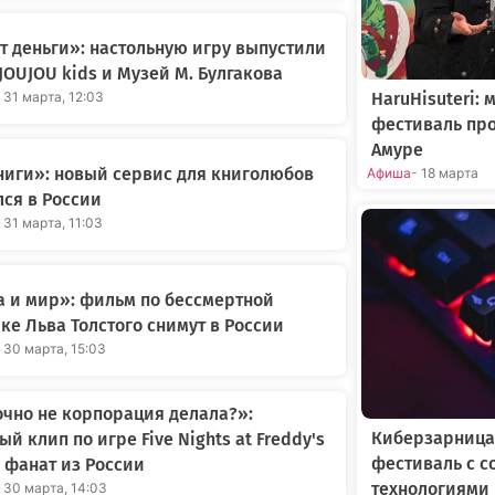
 деньги»: настольную игру выпустили
JOUJOU kids и Музей М. Булгакова
HaruHisuteri:
 31 марта, 12:03
фестиваль про
Амуре
иги»: новый сервис для книголюбов
Афиша
- 18 марта
ся в России
 31 марта, 11:03
 и мир»: фильм по бессмертной
ке Льва Толстого снимут в России
 30 марта, 15:03
очно не корпорация делала?»:
Киберзарница
ый клип по игре Five Nights at Freddy's
фестиваль с 
 фанат из России
технологиями 
- 30 марта, 14:03