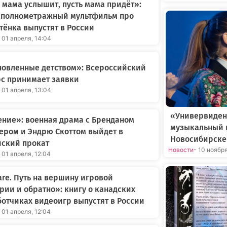
 мама услышит, пусть мама придёт»:
 полнометражный мультфильм про
ёнка выпустят в России
 01 апреля, 14:04
новленные детством»: Всероссийский
с принимает заявки
 01 апреля, 13:04
«Универвиден
ние»: военная драма с Бренданом
музыкальный 
ером и Эндрю Скоттом выйдет в
Новосибирске
йский прокат
Новости
- 10 ноябр
 01 апреля, 12:04
re. Путь на вершину игровой
рии и обратно»: книгу о канадских
отчиках видеоигр выпустят в России
 01 апреля, 12:04