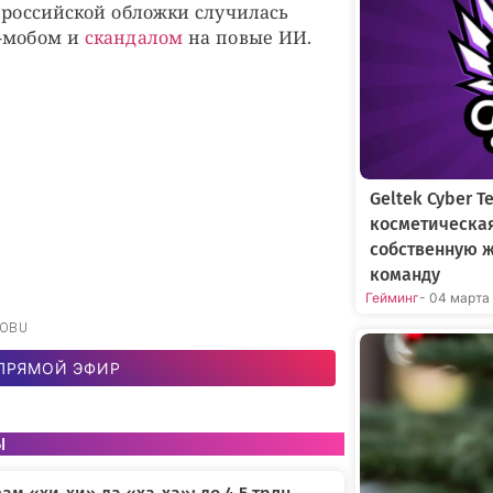
е российской обложки случилась
ш-мобом и
скандалом
на повые ИИ.
Geltek Cyber 
косметическа
собственную 
команду
Гейминг
- 04 марта
NOBU
ПРЯМОЙ ЭФИР
ы