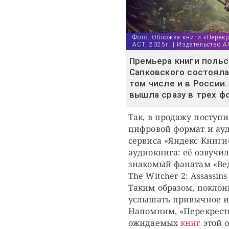
Фото: Обложка книги «Перекр
АСТ, 2025г. | Издательство 
Премьера книги поль
Сапковского состояла
том числе и в России.
вышла сразу в трех фо
Так, в продажу поступи
цифровой формат и ау
сервиса «Яндекс Книги
аудиокнига: её озвучил
знакомый фанатам «Вед
The Witcher 2: Assassins
Таким образом, поклон
услышать привычное и
Напомним, «Перекресто
ожидаемых
книг
этой о