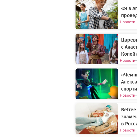
«Я в 
прове
Новости
-
Царев
с Анас
Копей
Новости
-
«Чемп
Алекса
спорти
Новости
-
Befree
знаме
в Росс
Новости
-