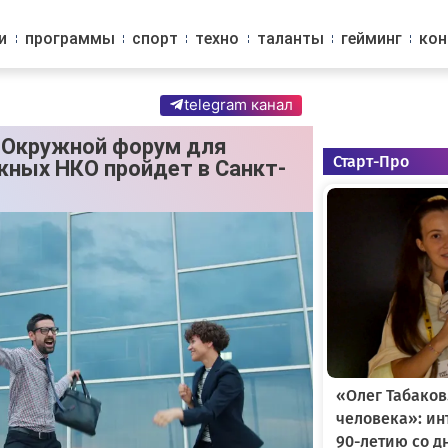
и
программы
спорт
техно
таланты
гейминг
ко
telegram канал
: Окружной форум для
Старт-Про
ных НКО пройдет в Санкт-
«Олег Табаков
человека»: и
90-летию со д