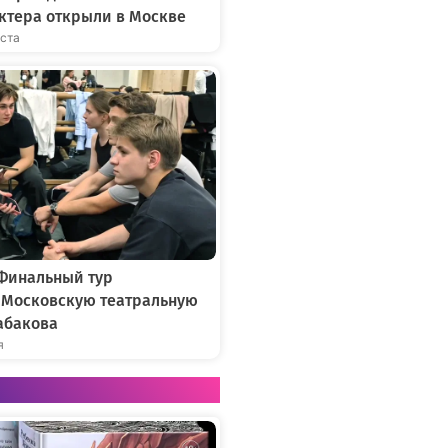
ктера открыли в Москве
уста
 Финальный тур
в Московскую театральную
абакова
я