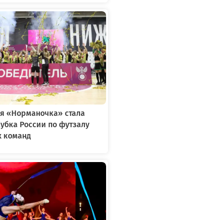
я «Норманочка» стала
убка России по футзалу
х команд