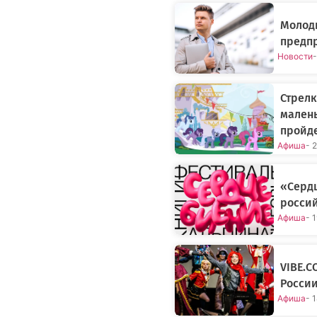
Молод
предпр
Новости
-
Стрелк
малень
пройд
Афиша
- 
«Сердц
россий
Афиша
- 
VIBE.C
Росси
Афиша
- 