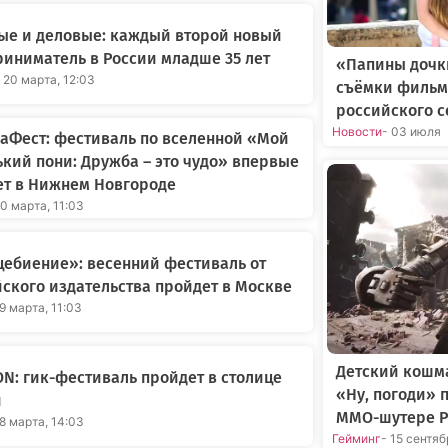
ые и деловые: каждый второй новый
иниматель в России младше 35 лет
«Папины дочки
 20 марта, 12:03
съёмки фильм
российского 
Новости
- 03 июля
аФест: фестиваль по вселенной «Мой
кий пони: Дружба – это чудо» впервые
ет в Нижнем Новгороде
20 марта, 11:03
ебиение»: весенний фестиваль от
ского издательства пройдет в Москве
19 марта, 11:03
Детский кошма
ON: гик-фестиваль пройдет в столице
«Ну, погоди» 
и
MMO-шутере P
18 марта, 14:03
Гейминг
- 15 сентя