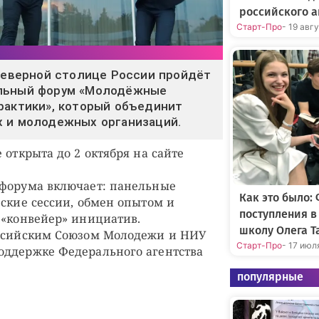
российского а
Старт-Про
- 19 авг
 Северной столице России пройдёт
льный форум «Молодёжные
рактики», который объединит
х и молодежных организаций.
 открыта до 2 октября на сайте
 форума включает: панельные
Как это было:
еские сессии, обмен опытом и
поступления 
 «конвейер» инициатив.
школу Олега Т
оссийским Союзом Молодежи и НИУ
Старт-Про
- 17 июл
оддержке Федерального агентства
популярные