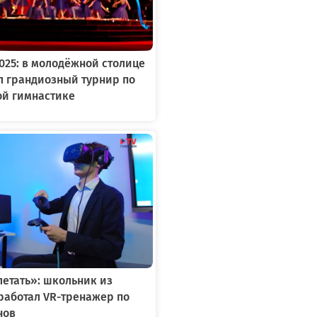
2025: в молодёжной столице
л грандиозный турнир по
ой гимнастике
летать»: школьник из
работал VR-тренажер по
нов