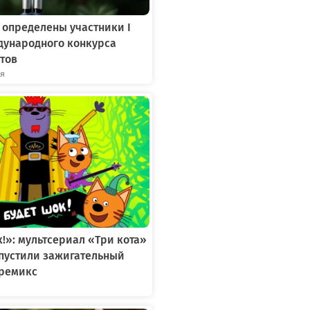
 определены участники I
дународного конкурса
тов
ря
к!»: мультсериал «Три кота»
ыпустили зажигательный
ремикс