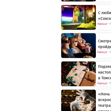
С люб
«Союзм
Афиша
- 
Смотри
пройде
Афиша
- 
Подзем
настол
в Томс
Афиша
- 
«Ночь 
всерос
театра