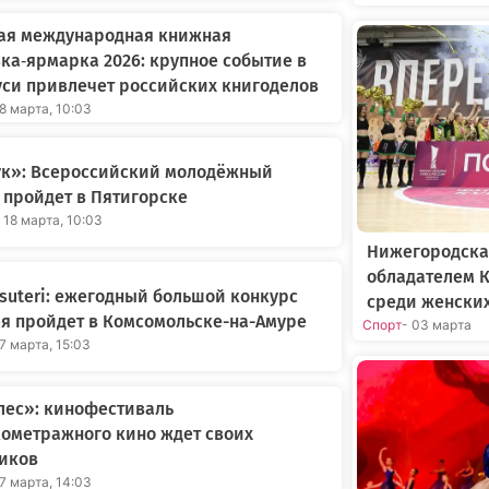
ая международная книжная
ка‑ярмарка 2026: крупное событие в
си привлечет российских книгоделов
18 марта, 10:03
к»: Всероссийский молодёжный
пройдет в Пятигорске
 18 марта, 10:03
Нижегородска
обладателем К
suteri: ежегодный большой конкурс
среди женски
я пройдет в Комсомольске-на-Амуре
Спорт
- 03 марта
17 марта, 15:03
лес»: кинофестиваль
ометражного кино ждет своих
ников
17 марта, 14:03