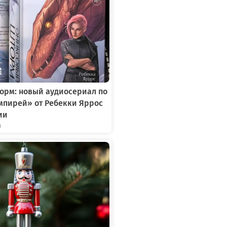
орм: новый аудиосериал по
мпирей» от Ребекки Яррос
ии
я