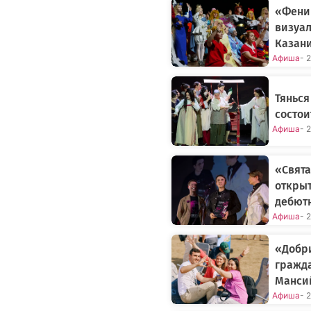
«Фени
визуал
Казан
Афиша
- 
Тянься
состои
Афиша
- 
«Свята
открыт
дебют
Афиша
- 
«Добр
гражда
Манси
Афиша
- 