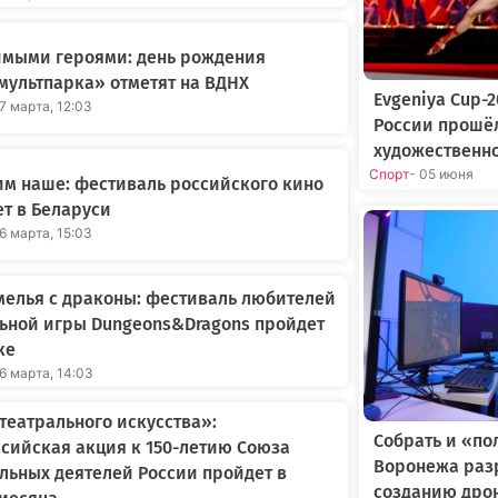
имыми героями: день рождения
ультпарка» отметят на ВДНХ
Evgeniya Cup-
17 марта, 12:03
России прошё
художественн
Спорт
- 05 июня
м наше: фестиваль российского кино
т в Беларуси
16 марта, 15:03
елья с драконы: фестиваль любителей
ьной игры Dungeons&Dragons пройдет
ке
16 марта, 14:03
театрального искусства»:
Собрать и «по
сийская акция к 150-летию Союза
Воронежа раз
льных деятелей России пройдет в
созданию дро