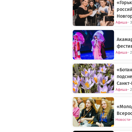
«Горьк
россий
Новго
Афиша
- 
Акамар
фестив
Афиша
- 
«Бота
подсне
Санкт-
Афиша
- 
«Моло
Всерос
Новости
-