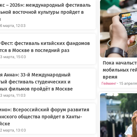
кс – 2026»: международный фестиваль
ьной восточной культуры пройдет в
и
26 марта, 12:03
 Фест: фестиваль китайских фандомов
тся в Москве в последний раз
23 марта, 15:03
Пока начальст
мобильных ге
я Анна»: 33-й Международный
время
ый фестиваль студенческих и
Гейминг
- 15 апрел
ных фильмов пройдёт в Москве
23 марта, 11:03
ино»: Всероссийский форум развития
нского общества пройдет в Ханты-
йске
22 марта, 13:03