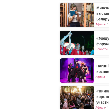
Минск
выстав
Белару
Афиша
- 
«Машу
форум 
Новости
-
HaruHi
коспле
Афиша
- 
«Кино
коротк
участ
Афиша
- 