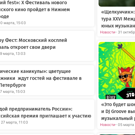
ий fest»: X Фестиваль нового
ского кино пройдет в Нижнем
«Щелкунчик»:
роде
тура XXVI Меж
30 марта, 15:03
юных музыкан
Новости
- 31 октяб
у Фест: Московский косплей
аль откроет свои двери
29 марта, 13:03
нические каникулы»: цветущие
жники ждут гостей на фестивале в
Петербурге
27 марта, 15:03
«Это будет шо
дой предприниматель России»:
и DJ Groove в
сийская премия приглашает к участию
музыкальный 
 27 марта, 11:03
Новости
- 05 марта