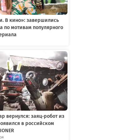
. В кино»: завершились
а по мотивам популярного
сериала
р вернулся: заяц-робот из
появился в российском
IONER
бря