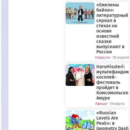
«Емелины
байки»:
литературный
сериал в
стихах на
основе
известной
сказки
выпускают в
России
Новости
- 18 апреля
HaruHisuteri:
мультифандом
косплей-
фестиваль
пройдет в
Комсомольске-
Амуре
Афиша
- 18 марта
«Russian
Levels Are
Peak»: в
Geometry Dash