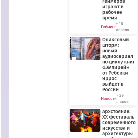
геймеров
играют в
рабочее
время
- 15
Гейминг
апреля
Ониксовый
шторм:
новый
аудиосериал
ПРЯМОЙ
по циклу книг
ЭФИР
«Эмпирей»
от Ребекки
Яррос
выйдет в
России
- 29
Новости
апреля
Архстояние:
XX фестиваль
современного
искусства и
архитектуры