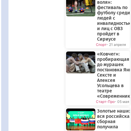
воля»:
фестиваль по
футболу среди
людей с
инвалидность
и лиц с ОВЗ
пройдет в
Сириусе
Спорт
- 21 апреля
«Ковчег»:
пробирающая
до мурашек
постановка Ян
Сексте и
Алексея
Усольцева в
театре
«Современник
Старт-Про
- 05 мая
Золотые наши:
вся российска
сборная
получила