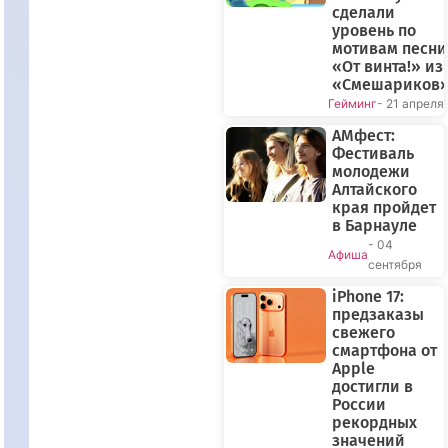
сделали
уровень по
мотивам песни
«От винта!» из
«Смешариков
Гейминг
- 21 апреля
АМфест:
Фестиваль
молодежи
Алтайского
края пройдет
в Барнауле
- 04
Афиша
сентября
iPhone 17:
предзаказы
свежего
смартфона от
Apple
достигли в
России
рекордных
значений