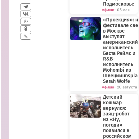
Подмосковье
Афиша
- 05 мая
«Проекция»: н
фестивале све
в Москве
выступят
американский
исполнитель
Баста Раймс и
R&B-
исполнитель
Mohombi из
Швецииunspla
Sarah Wolfe
Афиша
- 20 августа
Детский
кошмар
вернулся:
заяц-робот
из «Ну,
погоди»
появился в
российском