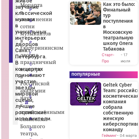
живое
у
Как это было:
Моцарта
звучание
р
Финальный
Р
в
г
классической
тур
а
исполнении
музыки
"
поступления
Б
В
в
сотни
в
К
уникальных
Московскую
У
музыкантов
о
интерьерах
театральную
н
в
т
Р
школу Олега
дворцов
а
Екатерининском
Табакова
Санкт-
к
Г
дворце,
Старт-
- 17
т
Петербурга.
е
праздничный
Про
июля
В
С
концертах
концерт
популярные
принимают
в
К
участие
Российской
Geltek Cyber
И
звезды
академии
Team: российс
мировой
косметическая
наук
Е
сцены,
компания
с
лучшие
собрала
Н
приглашёнными
российские
собственную
исполнители.
женскую
солистами
А
киберспортив
Большого
команду
Б
театра,
Гейминг
- 04 марта