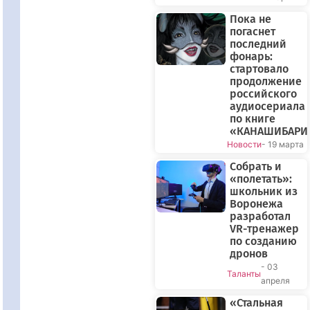
Пока не
погаснет
последний
фонарь:
стартовало
продолжение
российского
аудиосериала
по книге
«КАНАШИБАРИ
Новости
- 19 марта
Собрать и
«полетать»:
школьник из
Воронежа
разработал
VR-тренажер
по созданию
дронов
- 03
Таланты
апреля
«Стальная