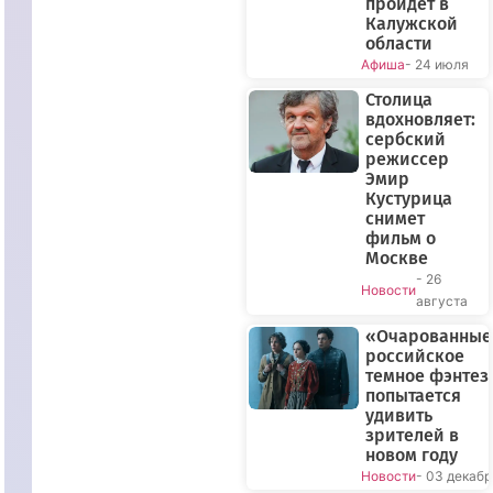
пройдет в
Калужской
области
Афиша
- 24 июля
Столица
вдохновляет:
сербский
режиссер
Эмир
Кустурица
снимет
фильм о
Москве
- 26
Новости
августа
«Очарованные
российское
темное фэнтез
попытается
удивить
зрителей в
новом году
Новости
- 03 декабр