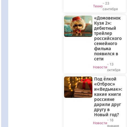
- 23
Техно
сентября
«Домовенок
Кузя 2»:
дебютный
трейлер
российского
семейного
фильма
появился в
сети
- 13
Новости
октября
Под ёлкой
«Отброс»
и«Ведьмак»:
какие книги
россияне
дарили друг
другу в
Новый год?
- 16
Новости
января