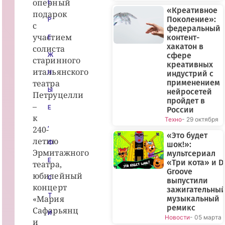
оперный
Е
«Креативное
подарок
Поколение»:
Р
с
федеральный
участием
контент-
Е
хакатон в
солиста
сфере
Ж
старинного
креативных
итальянского
Н
индустрий с
театра
применением
Ы
нейросетей
Петруцелли
пройдет в
–
Е
России
к
Техно
- 29 октября
,
240-
«Это будет
летию
Ф
шок!»:
Эрмитажного
мультсериал
Е
«Три кота» и D
театра,
Groove
юбилейный
С
выпустили
концерт
зажигательны
Т
«Мария
музыкальный
ремикс
Сафарьянц
И
Новости
- 05 марта
и