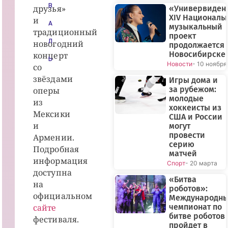
В
друзья»
«Универвиден
XIV Националь
и
А
музыкальный
традиционный
проект
Л
новогодний
продолжается 
Новосибирске
концерт
Ь
Новости
- 10 ноября
со
звёздами
Игры дома и
за рубежом:
оперы
молодые
из
хоккеисты из
Мексики
США и России
и
могут
провести
Армении.
серию
Подробная
матчей
информация
Спорт
- 20 марта
доступна
«Битва
на
роботов»:
официальном
Международн
сайте
чемпионат по
битве роботов
фестиваля.
пройдет в