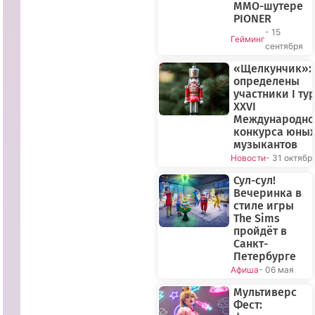
MMO-шутере
PIONER
- 15
Гейминг
сентября
«Щелкунчик»:
определены
участники I ту
XXVI
Международно
конкурса юны
музыкантов
Новости
- 31 октябр
Сул-сул!
Вечеринка в
стиле игры
The Sims
пройдёт в
Санкт-
Петербурге
Афиша
- 06 мая
Мультиверс
Фест: