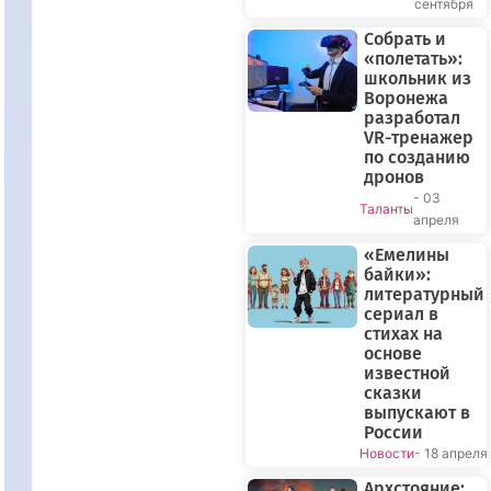
сентября
Собрать и
«полетать»:
школьник из
Воронежа
разработал
VR-тренажер
по созданию
дронов
- 03
Таланты
апреля
«Емелины
байки»:
литературный
сериал в
стихах на
основе
известной
сказки
выпускают в
России
Новости
- 18 апреля
Архстояние: