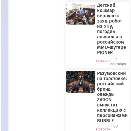
Детский
кошмар
вернулся:
заяц-робот
из «Ну,
погоди»
появился в
российском
MMO-шутере
PIONER
- 15
Гейминг
сентября
Разумовский
на толстовке:
российский
бренд
одежды
ZAGON
выпустит
коллекцию с
персонажами
BUBBLE
- 30
Новости