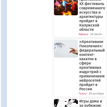
XX фестиваль
современного
искусства и
архитектуры
пройдет в
Калужской
области
Афиша
- 24 июля
«Креативное
Поколение»:
федеральный
контент-
хакатон в
сфере
креативных
индустрий с
применением
нейросетей
пройдет в
России
Техно
- 29 октября
Игры дома и
за рубежом: