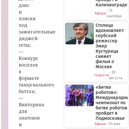
дэнс
Калининграде
- 15
и
Афиша
сентября
пляски
под
Столица
вдохновляет:
зажигательные
сербский
диджей-
режиссер
сеты;
Эмир
—
Кустурица
снимет
Конкурс
фильм о
косплея
Москве
в
- 26
Новости
формате
августа
танцевального
«Битва
баттла;
роботов»:
—
Международн
чемпионат по
Викторина
битве роботов
для
пройдет в
знатоков
Подмосковье
и
Афиша
- 05 мая