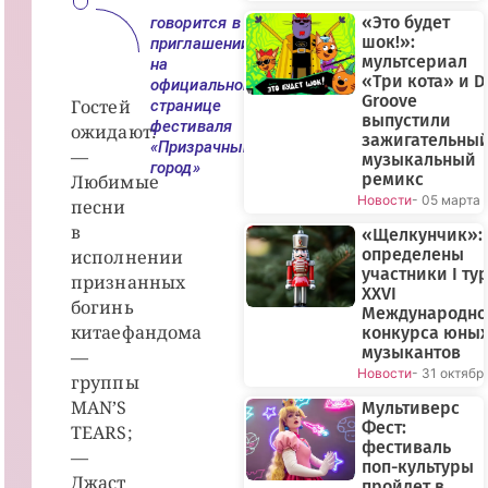
«Это будет
говорится в
шок!»:
приглашении
мультсериал
на
«Три кота» и D
официальной
Groove
Гостей
странице
выпустили
фестиваля
ожидают:
зажигательны
«Призрачный
—
музыкальный
город»
ремикс
Любимые
Новости
- 05 марта
песни
в
«Щелкунчик»:
определены
исполнении
участники I ту
признанных
XXVI
богинь
Международно
китаефандома
конкурса юны
музыкантов
—
Новости
- 31 октябр
группы
MAN’S
Мультиверс
Фест:
TEARS;
фестиваль
—
поп-культуры
Джаст
пройдет в