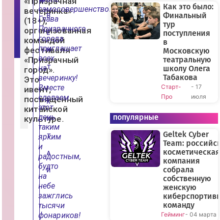
«Призрачная
Ф
Как это было:
самосовершенствования?
вечеринка»
о
Финальный
В
Глава
т
(18+),
тур
о
Призрачного
организованная
г
поступления
Е
города
р
командой
в
а
приглашает
фестиваля
Московскую
Н
ф
всех
«Призрачный
театральную
на
Т
школу Олега
город».
Табакова
вечеринку!
Это
,
Вместе
Старт-
- 17
ивент,
сделаем
Про
июля
посвященный
К
этот
китайской
день
популярные
культуре.
И
таким
Geltek Cyber
ярким
Т
Team: российс
и
косметическая
А
радостным,
компания
будто
собрала
Й
на
собственную
небе
женскую
зажглись
киберспортив
команду
тысячи
фонариков!
Гейминг
- 04 марта