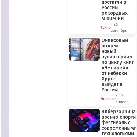
достигли в
России
рекордных
значений
- 23
Техно
сентября
Ониксовый
ПРЯМОЙ
шторм:
ЭФИР
новый
аудиосериал
по циклу книг
«Эмпирей»
от Ребекки
Яррос
выйдет в
России
- 29
Новости
апреля
Киберзарница-
военно-спорт
фестиваль с
современными
технологиями