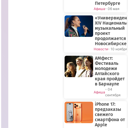
Петербурге
Афиша
- 06 мая
«Универвиден
XIV Националь
музыкальный
проект
продолжается 
Новосибирске
Новости
- 10 ноября
АМфест:
Фестиваль
молодежи
Алтайского
края пройдет
в Барнауле
- 04
Афиша
сентября
iPhone 17:
предзаказы
свежего
смартфона от
Apple