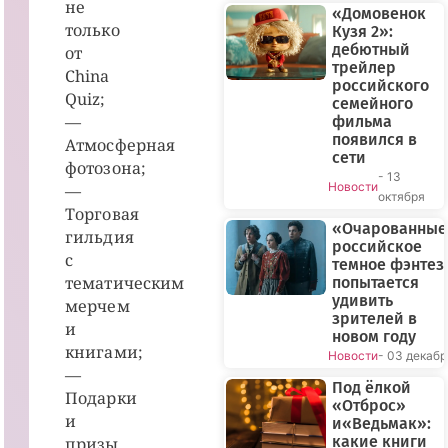
не
«Домовенок
только
Кузя 2»:
дебютный
от
трейлер
China
российского
Quiz;
семейного
—
фильма
появился в
Атмосферная
сети
фотозона;
- 13
Новости
—
октября
Торговая
«Очарованные
гильдия
российское
с
темное фэнтез
тематическим
попытается
удивить
мерчем
зрителей в
и
новом году
книгами;
Новости
- 03 декабр
—
Под ёлкой
Подарки
«Отброс»
и
и«Ведьмак»:
какие книги
призы