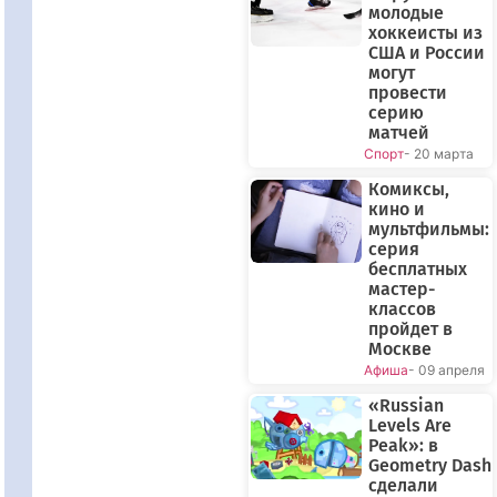
молодые
хоккеисты из
США и России
могут
провести
серию
матчей
Спорт
- 20 марта
Комиксы,
кино и
мультфильмы:
серия
бесплатных
мастер-
классов
пройдет в
Москве
Афиша
- 09 апреля
«Russian
Levels Are
Peak»: в
Geometry Dash
сделали