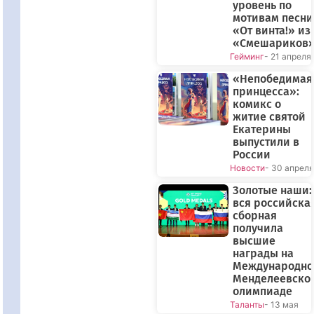
уровень по
мотивам песни
«От винта!» из
«Смешариков
Гейминг
- 21 апреля
«Непобедимая
принцесса»:
комикс о
житие святой
Екатерины
выпустили в
России
Новости
- 30 апреля
Золотые наши:
вся российска
сборная
получила
высшие
награды на
Международно
Менделеевско
олимпиаде
Таланты
- 13 мая