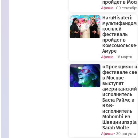
пройдет в Мос
Афиша
- 09 сентябр
HaruHisuteri:
мультифандом
косплей-
фестиваль
пройдет в
Комсомольске-
Амуре
Афиша
- 18 марта
«Проекция»: н
фестивале све
в Москве
выступят
американский
исполнитель
Баста Раймс и
R&B-
исполнитель
Mohombi из
Швецииunspla
Sarah Wolfe
Афиша
- 20 августа