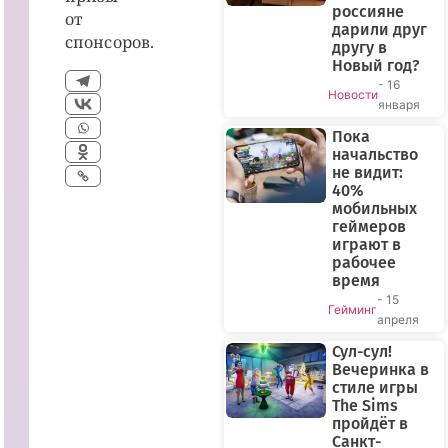
россияне
от
дарили друг
спонсоров.
другу в
Новый год?
- 16
Новости
января
Пока
начальство
не видит:
40%
мобильных
геймеров
играют в
рабочее
время
- 15
Гейминг
апреля
Сул-сул!
Вечеринка в
стиле игры
The Sims
пройдёт в
Санкт-