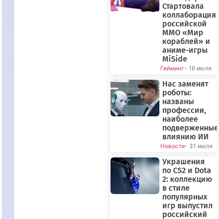
Стартовала
коллаборация
российской
ММО «Мир
кораблей» и
аниме-игры
MiSide
Гейминг
- 16 июля
Нас заменят
роботы:
названы
профессии,
наиболее
подверженные
влиянию ИИ
Новости
- 31 июля
Украшения
по CS2 и Dota
2: коллекцию
в стиле
популярных
игр выпустил
российский