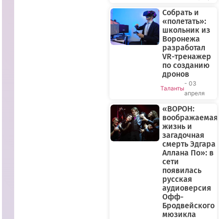
Собрать и
«полетать»:
школьник из
Воронежа
разработал
VR-тренажер
по созданию
дронов
- 03
Таланты
апреля
«ВОРОН:
воображаемая
жизнь и
загадочная
смерть Эдгара
Аллана По»: в
сети
появилась
русская
аудиоверсия
Офф-
Бродвейского
мюзикла