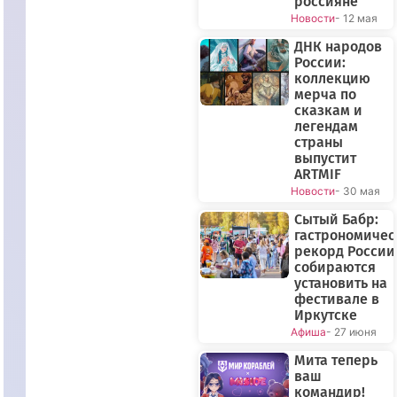
россияне
Новости
- 12 мая
ДНК народов
России:
коллекцию
мерча по
сказкам и
легендам
страны
выпустит
ARTMIF
Новости
- 30 мая
Сытый Бабр:
гастрономиче
рекорд России
собираются
установить на
фестивале в
Иркутске
Афиша
- 27 июня
Мита теперь
ваш
командир!