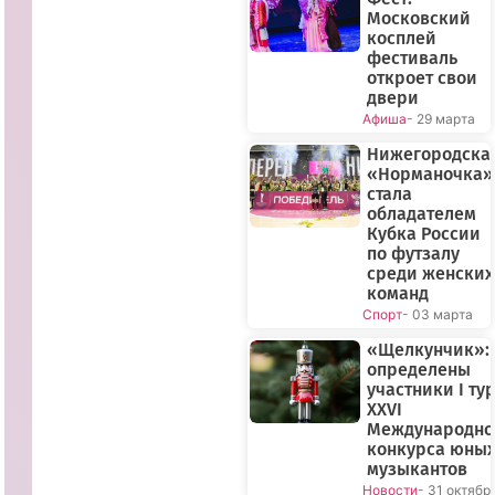
Московский
косплей
фестиваль
откроет свои
двери
Афиша
- 29 марта
Нижегородска
«Норманочка»
стала
обладателем
Кубка России
по футзалу
среди женских
команд
Спорт
- 03 марта
«Щелкунчик»:
определены
участники I ту
XXVI
Международно
конкурса юны
музыкантов
Новости
- 31 октябр