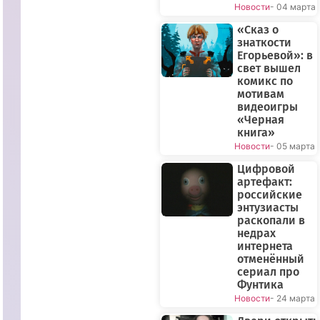
Новости
- 04 марта
«Сказ о
знаткости
Егорьевой»: в
свет вышел
комикс по
мотивам
видеоигры
«Черная
книга»
Новости
- 05 марта
Цифровой
артефакт:
российские
энтузиасты
раскопали в
недрах
интернета
ПРЯМОЙ
отменённый
ЭФИР
сериал про
Фунтика
Новости
- 24 марта