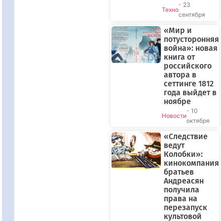
- 23
Техно
сентября
«Мир и
потусторонняя
война»: новая
книга от
российского
автора в
сеттинге 1812
года выйдет в
ноябре
- 10
Новости
октября
«Следствие
ведут
Колобки»:
кинокомпания
братьев
Андреасян
получила
права на
перезапуск
культовой