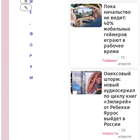
Ы
Пока
начальство
Е
не видит:
40%
,
мобильных
геймеров
Ф
играют в
О
рабочее
время
Р
- 15
Гейминг
апреля
У
Ониксовый
М
шторм:
новый
аудиосериал
по циклу книг
«Эмпирей»
от Ребекки
Яррос
выйдет в
России
- 29
Новости
апреля