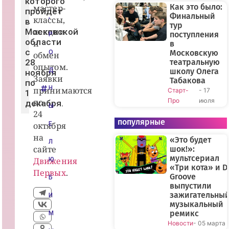
которого
Как это было:
мастер-
пройдёт
Финальный
,
классы,
в
тур
лекции
Московской
поступления
Р
области
и
в
с
Московскую
О
обмен
28
театральную
опытом.
Д
школу Олега
ноября
Заявки
Табакова
по
Н
принимаются
Старт-
- 17
1
до
Про
июля
декабря.
Ы
24
популярные
октября
Е
на
«Это будет
Л
сайте
шок!»:
мультсериал
Движения
Ю
«Три кота» и D
Первых
.
Groove
Б
выпустили
зажигательны
И
музыкальный
ремикс
М
Новости
- 05 марта