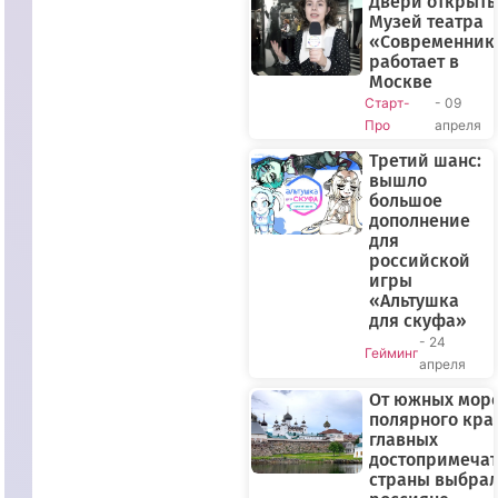
Двери открыты
Музей театра
«Современник
работает в
Москве
Старт-
- 09
Про
апреля
Третий шанс:
вышло
большое
дополнение
для
российской
игры
«Альтушка
для скуфа»
- 24
Гейминг
апреля
От южных море
полярного края
главных
достопримечат
страны выбра