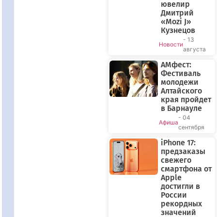
ювелир
Дмитрий
«Mozi J»
Кузнецов
- 13
Новости
августа
АМфест:
Фестиваль
молодежи
Алтайского
края пройдет
в Барнауле
- 04
Афиша
сентября
iPhone 17:
предзаказы
свежего
смартфона от
Apple
достигли в
России
рекордных
значений