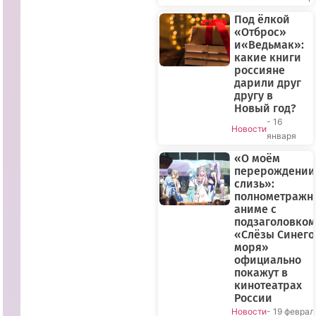
Под ёлкой
«Отброс»
и«Ведьмак»:
какие книги
россияне
дарили друг
другу в
Новый год?
- 16
Новости
января
«О моём
перерождении
слизь»:
полнометражн
аниме с
подзаголовком
«Слёзы Синего
моря»
официально
покажут в
кинотеатрах
России
Новости
- 19 феврал