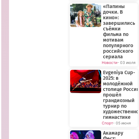
«Папины
дочки. В
кино»:
завершились
съёмки
фильма по
мотивам
популярного
российского
сериала
Новости
- 03 июля
Evgeniya Cup-
2025: в
молодёжной
столице Росси
прошёл
грандиозный
турнир по
художественн
гимнастике
Спорт
- 05 июня
Акамару
Фест: