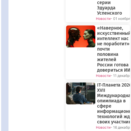
серии
Эдуарда
Успенского
Новости
- 01 ноября
«Наверное,
искусственный
интеллект нас
не поработит»:
почти
половина
жителей
России готова
довериться ИИ
Новости
- 11 декабр
IT-Планета 2026
XVII
Международна
олимпиада в
сфере
информацион
технологий жд
своих участни
Новости
- 16 декабр