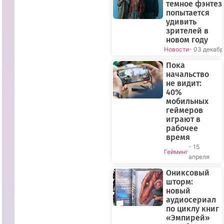
темное фэнтез
попытается
удивить
зрителей в
новом году
Новости
- 03 декабр
Пока
начальство
не видит:
40%
мобильных
геймеров
играют в
рабочее
время
- 15
Гейминг
апреля
Ониксовый
шторм:
новый
аудиосериал
по циклу книг
«Эмпирей»