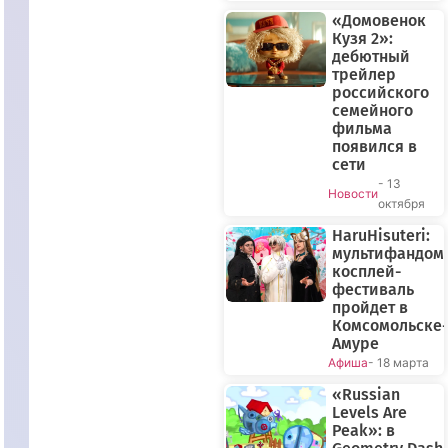
«Домовенок
Кузя 2»:
дебютный
трейлер
российского
семейного
фильма
появился в
сети
- 13
Новости
октября
HaruHisuteri:
мультифандом
косплей-
фестиваль
пройдет в
Комсомольске-
Амуре
Афиша
- 18 марта
«Russian
Levels Are
Peak»: в