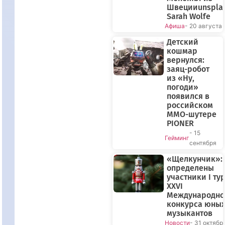
Швецииunspla
Sarah Wolfe
Афиша
- 20 августа
Детский
кошмар
вернулся:
заяц-робот
из «Ну,
погоди»
появился в
российском
MMO-шутере
PIONER
- 15
Гейминг
сентября
«Щелкунчик»:
определены
участники I ту
XXVI
Международно
конкурса юны
музыкантов
Новости
- 31 октябр