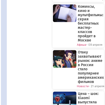
Комиксы,
кино и
мультфильмы:
серия
бесплатных
мастер-
классов
пройдет в
Москве
Афиша
- 09 апреля
Отаку
захватывают
рынок: аниме
в России
стало
популярнее
американских
фильмов
Новости
- 21 апреля
Цена – шок:
Xiaomi
выпустила