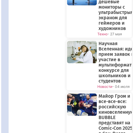
дешевые
мониторы с
ультрабыстры
экраном для
геймеров и
художников
Техно
- 27 мая
Научная
Вселенная: иде
прием заявок 
участие в
мультиформат
конкурсе для
школьников и
студентов
Новости
- 04 июля
Майор Гром и
все-все-все:
российскую
киновселенну
BUBBLE
представят на
Comic-Con 2025