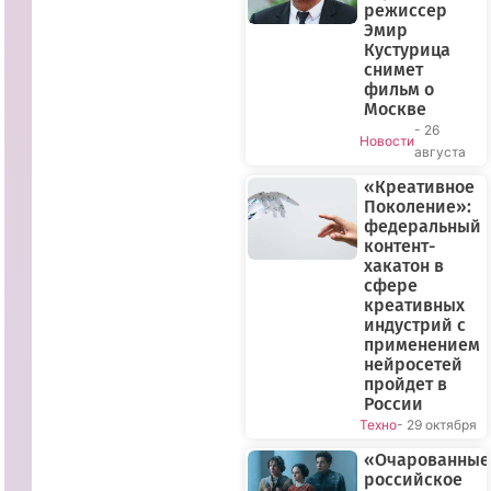
режиссер
Эмир
Кустурица
снимет
фильм о
Москве
- 26
Новости
августа
«Креативное
Поколение»:
федеральный
контент-
хакатон в
сфере
креативных
индустрий с
применением
нейросетей
пройдет в
России
Техно
- 29 октября
«Очарованные
российское