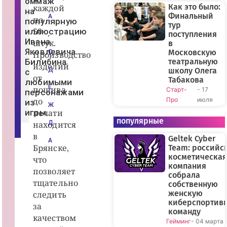
оммаж
л
Как это было:
каждой
на
и
Финальный
А
по
ц
популярную
тур
е
50
иллюстрацию
н
поступления
,
з
Ивана
штук.
в
и
Яковлевича
Московскую
О
Производство
о
Билибина
театральную
н
изделий
н
Д
школу Олега
с
о
от
Табакова
любимыми
г
Е
пошива
Старт-
- 17
о
персонажами
р
до
Про
июля
из
ы
Ж
н
игры.
печати
к
популярные
находится
Д
а
»
в
Geltek Cyber
А
Брянске,
Team: российс
косметическая
что
компания
позволяет
собрала
тщательно
собственную
женскую
следить
киберспортив
за
команду
качеством
Гейминг
- 04 марта