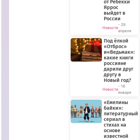
от Ребекки
Яррос
выйдет в
России
- 29
Новости
апреля
Под ёлкой
«Отброс»
и«Ведьмак»:
какие книги
россияне
дарили друг
другу в
Новый год?
- 16
Новости
января
«Емелины
байки»:
ПРЯМОЙ
литературный
ЭФИР
сериал в
стихах на
основе
известной