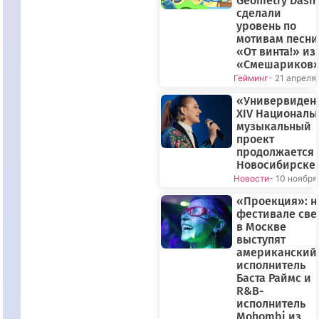
Geometry Dash
сделали
уровень по
мотивам песни
«От винта!» из
«Смешариков
Гейминг
- 21 апреля
«Универвиден
XIV Националь
музыкальный
проект
продолжается 
Новосибирске
Новости
- 10 ноября
«Проекция»: н
фестивале све
в Москве
выступят
американский
исполнитель
Баста Раймс и
R&B-
исполнитель
Mohombi из