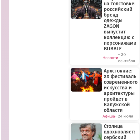
на толстовке:
российский
бренд
одежды
ZAGON
выпустит
коллекцию с
персонажами
BUBBLE
- 30
Новости
сентября
Архстояние:
XX фестиваль
современного
искусства и
архитектуры
пройдет в
Калужской
области
Афиша
- 24 июля
Столица
вдохновляет:
сербский