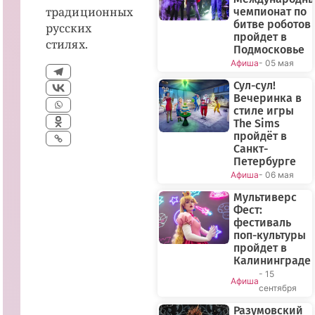
традиционных
чемпионат по
битве роботов
русских
пройдет в
стилях.
Подмосковье
Афиша
- 05 мая
Сул-сул!
Вечеринка в
стиле игры
The Sims
пройдёт в
Санкт-
Петербурге
Афиша
- 06 мая
Мультиверс
Фест:
фестиваль
поп-культуры
пройдет в
Калининграде
- 15
Афиша
сентября
Разумовский