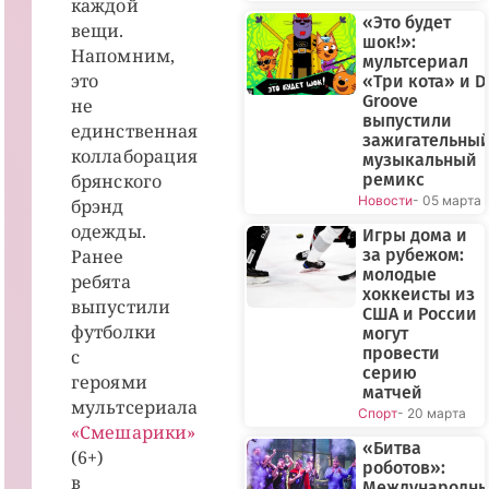
каждой
«Это будет
вещи.
шок!»:
Напомним,
мультсериал
это
«Три кота» и D
Groove
не
выпустили
единственная
зажигательны
коллаборация
музыкальный
брянского
ремикс
Новости
- 05 марта
брэнд
одежды.
Игры дома и
Ранее
за рубежом:
молодые
ребята
хоккеисты из
выпустили
США и России
футболки
могут
провести
с
серию
героями
матчей
мультсериала
Спорт
- 20 марта
«Смешарики»
«Битва
(6+)
роботов»:
в
Международн