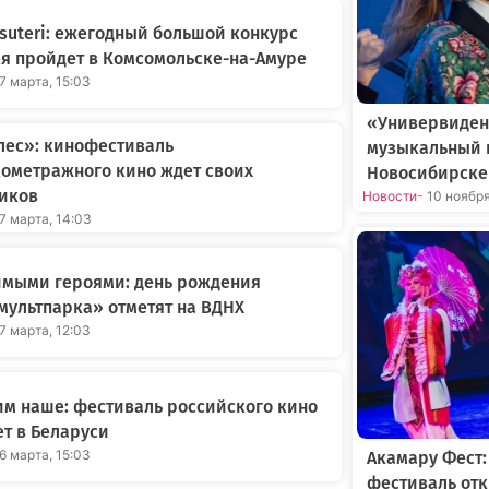
suteri: ежегодный большой конкурс
я пройдет в Комсомольске-на-Амуре
17 марта, 15:03
«Универвиден
лес»: кинофестиваль
музыкальный 
ометражного кино ждет своих
Новосибирске
ников
Новости
- 10 ноябр
17 марта, 14:03
имыми героями: день рождения
ультпарка» отметят на ВДНХ
17 марта, 12:03
м наше: фестиваль российского кино
т в Беларуси
16 марта, 15:03
Акамару Фест
фестиваль отк