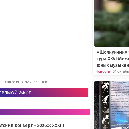
«Щелкунчик»:
тура XXVI Меж
юных музыкан
Новости
- 31 октяб
 — 19 апреля, ARMA ВКонтакте
ПРЯМОЙ ЭФИР
ы
тский конверт – 2026»: XXXIII