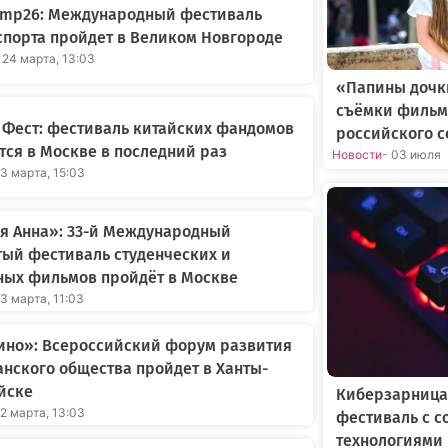
amp26: Международный фестиваль
порта пройдет в Великом Новгороде
 24 марта, 13:03
«Папины дочки
съёмки фильм
 Фест: фестиваль китайских фандомов
российского 
тся в Москве в последний раз
Новости
- 03 июля
23 марта, 15:03
я Анна»: 33-й Международный
ый фестиваль студенческих и
ных фильмов пройдёт в Москве
23 марта, 11:03
ино»: Всероссийский форум развития
нского общества пройдет в Ханты-
йске
Киберзарница
22 марта, 13:03
фестиваль с 
технологиями 