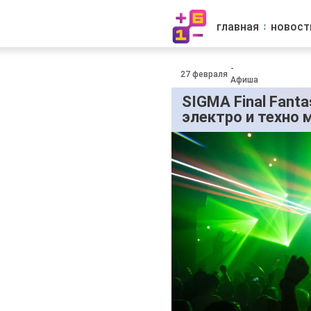
главная
новост
-
27 февраля
Афиша
SIGMA Final Fant
электро и техно 