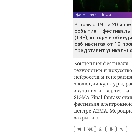
Фото: unsplash A J.
В ночь с 19 на 20 апр
событие – фестиваль э
(18+), который объед
саб-ивентах от 10 пр
представит уникально
Концепция фестиваля —
технологии и искусств
нейросети и генератив
эволюции культуры, ра
звучания и творчества.
SIGMA Final fantasy с
фестиваля электронной
центре ARMA. Мероприя
закрытию.