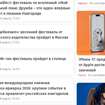
аФест: фестиваль по вселенной «Мой
Афиша
- 09 сентябр
кий пони: Дружба – это чудо» впервые
ет в Нижнем Новгороде
20 марта, 11:03
ебиение»: весенний фестиваль от
ского издательства пройдет в Москве
19 марта, 11:03
ON: гик-фестиваль пройдет в столице
iPhone 17: пр
и
от Apple дост
18 марта, 14:03
значений
Техно
- 23 сентября
ая международная книжная
ка‑ярмарка 2026: крупное событие в
си привлечет российских книгоделов
18 марта, 10:03