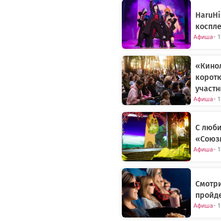
HaruHi
коспле
Афиша
- 
«Кино
коротк
участ
Афиша
- 
С люб
«Союзм
Афиша
- 
Смотри
пройде
Афиша
- 