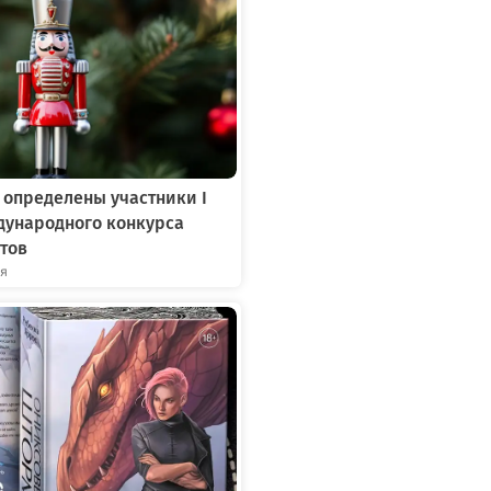
 определены участники I
дународного конкурса
тов
ря