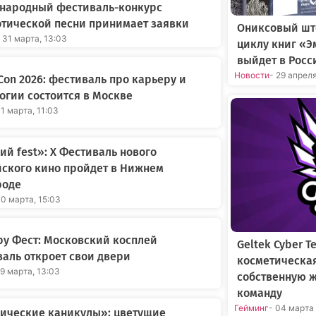
народный фестиваль-конкурс
тической песни принимает заявки
Ониксовый шт
 31 марта, 13:03
циклу книг «Э
выйдет в Росс
Новости
- 29 апрел
Con 2026: фестиваль про карьеру и
огии состоится в Москве
31 марта, 11:03
ий fest»: X Фестиваль нового
ского кино пройдет в Нижнем
роде
30 марта, 15:03
у Фест: Московский косплей
Geltek Cyber 
аль откроет свои двери
косметическа
29 марта, 13:03
собственную 
команду
Гейминг
- 04 марта
нические каникулы»: цветущие