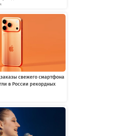
я
едзаказы свежего смартфона
игли в России рекордных