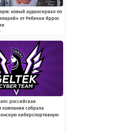
орм: новый аудиосериал по
мпирей» от Ребекки Яррос
ии
я
Team: российская
я компания собрала
женскую киберспортивную