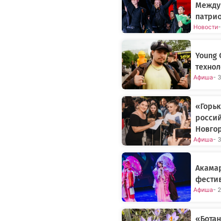
Между
патрио
Новости
-
Young 
технол
Афиша
- 
«Горьк
россий
Новго
Афиша
- 
Акамар
фестив
Афиша
- 
«Бота