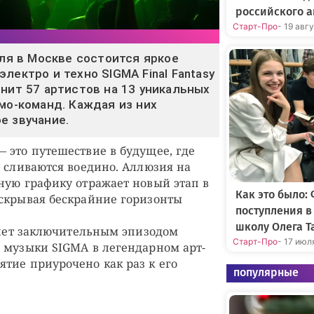
российского а
Старт-Про
- 19 авг
еля в Москве состоится яркое
лектро и техно SIGMA Final Fantasy
инит 57 артистов на 13 уникальных
омо-команд. Каждая из них
е звучание.
 это путешествие в будущее, где
о сливаются воедино. Аллюзия на
ную графику отражает новый этап в
Как это было:
скрывая бескрайние горизонты
поступления 
школу Олега Т
танет заключительным эпизодом
Старт-Про
- 17 июл
 музыки SIGMA в легендарном арт-
тие приурочено как раз к его
популярные