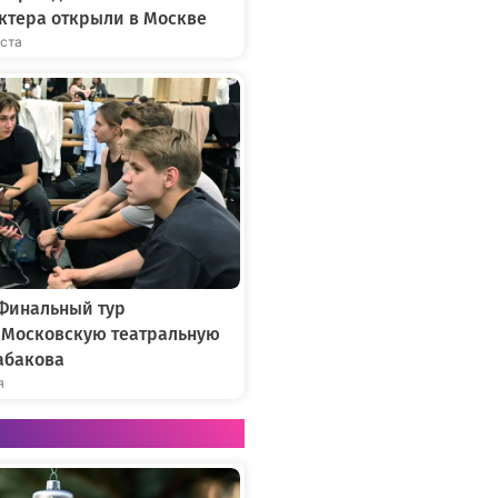
ктера открыли в Москве
уста
 Финальный тур
в Московскую театральную
абакова
я