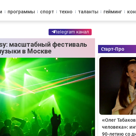
и
программы
спорт
техно
таланты
гейминг
ко
telegram канал
asy: масштабный фестиваль
Старт-Про
музыки в Москве
«Олег Табаков
человека»: и
90-летию со д