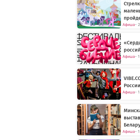
Стрелк
малень
пройд
Афиша
- 
«Сердц
россий
Афиша
- 
VIBE.C
Росси
Афиша
- 
Минск
выстав
Белару
Афиша
- 