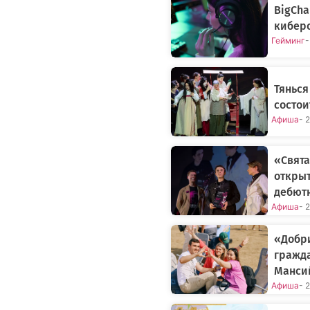
BigCh
киберс
Гейминг
-
Тянься
состои
Афиша
- 
«Свята
открыт
дебют
Афиша
- 
«Добр
гражда
Манси
Афиша
- 