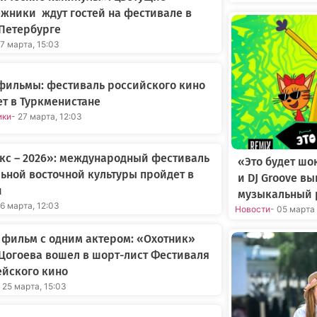
жники ждут гостей на фестивале в
Петербурге
27 марта, 15:03
фильмы: фестиваль российского кино
т в Туркменистане
ики
- 27 марта, 12:03
кс – 2026»: международный фестиваль
«Это будет шо
ьной восточной культуры пройдет в
и DJ Groove в
и
музыкальный 
26 марта, 12:03
Новости
- 05 марта
фильм с одним актером: «Охотник»
Цогоева вошел в шорт-лист Фестиваля
ейского кино
 25 марта, 15:03