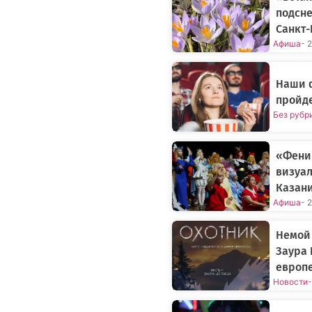
подсне
Санкт-
Афиша
- 
Наши 
пройде
Без рубр
«Фени
визуал
Казан
Афиша
- 
Немой 
Заура 
европ
Новости
-