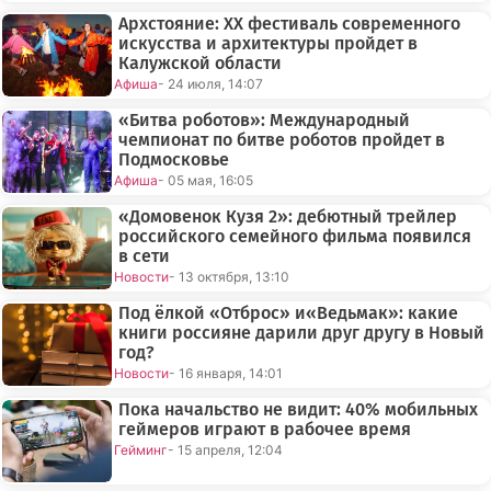
Архстояние: XX фестиваль современного
искусства и архитектуры пройдет в
Калужской области
Афиша
- 24 июля, 14:07
«Битва роботов»: Международный
чемпионат по битве роботов пройдет в
Подмосковье
Афиша
- 05 мая, 16:05
«Домовенок Кузя 2»: дебютный трейлер
российского семейного фильма появился
в сети
Новости
- 13 октября, 13:10
Под ёлкой «Отброс» и«Ведьмак»: какие
книги россияне дарили друг другу в Новый
год?
Новости
- 16 января, 14:01
Пока начальство не видит: 40% мобильных
геймеров играют в рабочее время
Гейминг
- 15 апреля, 12:04