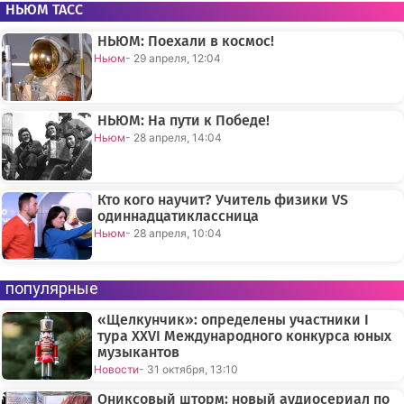
НЬЮМ ТАСС
НЬЮМ: Поехали в космос!
Ньюм
- 29 апреля, 12:04
НЬЮМ: На пути к Победе!
Ньюм
- 28 апреля, 14:04
Кто кого научит? Учитель физики VS
одиннадцатиклассница
Ньюм
- 28 апреля, 10:04
популярные
«Щелкунчик»: определены участники I
тура XXVI Международного конкурса юных
музыкантов
Новости
- 31 октября, 13:10
Ониксовый шторм: новый аудиосериал по