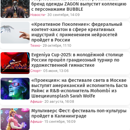
бренд одежды ZAGON выпустит коллекцию
с персонажами BUBBLE
Новости
- 30 сентября, 14:09
«Креативное Поколение»: федеральный
контент-хакатон в сфере креативных
индустрий с применением нейросетей
пройдет в России
Техно
- 29 октября, 11:10
Evgeniya Cup-2025: в молодёжной столице
России прошёл грандиозный турнир по
художественной гимнастике
Спорт
- 05 июня, 13:06
«Проекция»: на фестивале света в Москве
выступят американский исполнитель Баста
Раймс и R&B-исполнитель Mohombi из
Швецииunsplash Sarah Wolfe
Афиша
- 20 августа, 16:08
Мультиверс Фест: фестиваль поп-культуры
пройдет в Калининграде
Афиша
- 15 сентября, 16:09