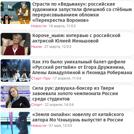
Страсти по «Ведьмаку»: российские
художники запустили флешмоб со стёбным
перерисовыванием обложки
«Перекрестка Воронов»
Новости
- 14 марта, 11:03
Короче_ньюм: интервью с российской
актрисой Юлией Меньшовой
Ньюм
- 27 марта, 12:03
Как это было: уникальный балет-дефиле
«Русский регтайм» от Егора Дружинина,
Алены Ахмадуллиной и Леонида Робермана
Старт-Про
- 17 апреля, 11:04
Сила рук: девушка-боксер из Твери
завоевала золото чемпионата России
среди студентов
Спорт
- 22 апреля, 14:04
«Земля онлайн»: новеллу от китайского
автора Мо Чэньхуань выпустят в России
Новости
- 07 мая, 12:05