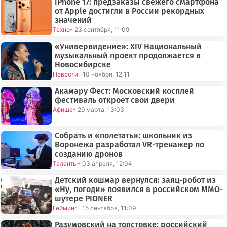
iPhone 17: предзаказы свежего смартфона
от Apple достигли в России рекордных
значений
Техно
- 23 сентября, 11:09
«Универвидение»: XIV Национальный
музыкальный проект продолжается в
Новосибирске
Новости
- 10 ноября, 12:11
Акамару Фест: Московский косплей
фестиваль откроет свои двери
Афиша
- 29 марта, 13:03
Собрать и «полетать»: школьник из
Воронежа разработал VR-тренажер по
созданию дронов
Таланты
- 03 апреля, 12:04
Детский кошмар вернулся: заяц-робот из
«Ну, погоди» появился в российском MMO-
шутере PIONER
Гейминг
- 15 сентября, 11:09
Разумовский на толстовке: российский