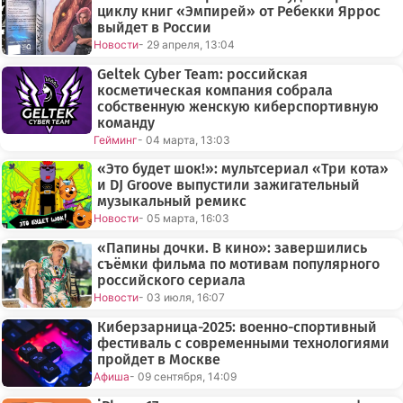
циклу книг «Эмпирей» от Ребекки Яррос
выйдет в России
Новости
- 29 апреля, 13:04
Geltek Cyber Team: российская
косметическая компания собрала
собственную женскую киберспортивную
команду
Гейминг
- 04 марта, 13:03
«Это будет шок!»: мультсериал «Три кота»
и DJ Groove выпустили зажигательный
музыкальный ремикс
Новости
- 05 марта, 16:03
«Папины дочки. В кино»: завершились
съёмки фильма по мотивам популярного
российского сериала
Новости
- 03 июля, 16:07
Киберзарница-2025: военно-спортивный
фестиваль с современными технологиями
пройдет в Москве
Афиша
- 09 сентября, 14:09