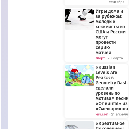
сентября
Игры дома и
за рубежом:
молодые
хоккеисты из
США и России
могут
провести
серию
матчей
Спорт
- 20 марта
«Russian
Levels Are
Peak»: в
Geometry Dash
сделали
уровень по
мотивам песни
«От винта!» из
«Смешариков
Гейминг
- 21 апреля
«Креативное
Поколение»: