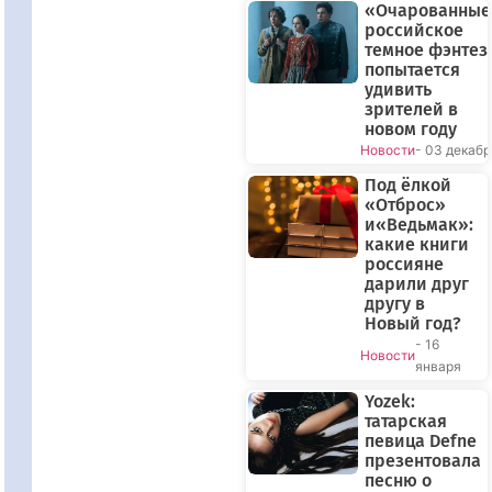
«Очарованные
российское
темное фэнтез
попытается
удивить
зрителей в
новом году
Новости
- 03 декабр
Под ёлкой
«Отброс»
и«Ведьмак»:
какие книги
россияне
дарили друг
другу в
Новый год?
- 16
Новости
января
Yozek:
татарская
певица Defne
презентовала
песню о