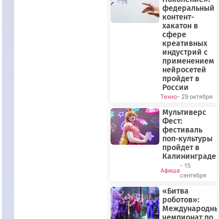
федеральный
контент-
хакатон в
сфере
креативных
индустрий с
применением
нейросетей
пройдет в
России
Техно
- 29 октября
Мультиверс
Фест:
фестиваль
поп-культуры
пройдет в
Калининграде
- 15
Афиша
сентября
«Битва
роботов»:
Международн
чемпионат по