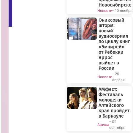
р
Новосибирске
т-
Новости
- 10 ноября
П
Р
О
Ониксовый
»
шторм:
новый
аудиосериал
по циклу книг
«Эмпирей»
от Ребекки
Яррос
выйдет в
России
- 29
Новости
апреля
АМфест:
Фестиваль
молодежи
Алтайского
края пройдет
в Барнауле
- 04
Афиша
сентября