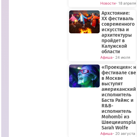
Новости
- 18 апреля
Архстояние:
XX фестиваль
современного
искусства и
архитектуры
пройдет в
Калужской
области
Афиша
- 24 июля
«Проекция»: н
фестивале све
в Москве
выступят
американский
исполнитель
Баста Раймс и
R&B-
исполнитель
Mohombi из
Швецииunspla
Sarah Wolfe
Афиша
- 20 августа