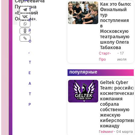
Сергеевича
е
Как это было:
Пушкина
р
Финальный
Т
н
«Евгений
тур
ы
Онегин».
й
поступления
П
п
в
о
Московскую
Р
к
театральную
а
з
О
школу Олега
ф
Табакова
и
,
Старт-
- 17
л
ь
Про
июля
м
Т
а
С
популярные
Е
а
р
Geltek Cyber
и
А
к
Team: российс
а
косметическая
Т
А
компания
н
собрала
д
Р
р
собственную
е
женскую
а
киберспортив
с
я
команду
н
Гейминг
- 04 марта
а