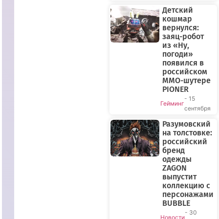
Детский
кошмар
вернулся:
заяц-робот
из «Ну,
погоди»
появился в
российском
ПРЯМОЙ
MMO-шутере
ЭФИР
PIONER
- 15
Гейминг
сентября
Разумовский
на толстовке:
российский
бренд
одежды
ZAGON
выпустит
коллекцию с
персонажами
BUBBLE
- 30
Новости