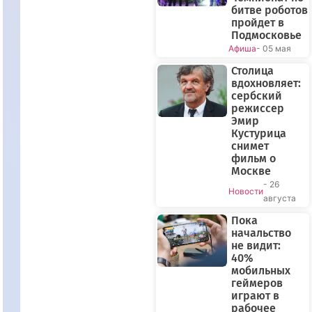
битве роботов
пройдет в
Подмосковье
Афиша
- 05 мая
Столица
вдохновляет:
сербский
режиссер
Эмир
Кустурица
снимет
фильм о
Москве
- 26
Новости
августа
Пока
начальство
не видит:
40%
мобильных
геймеров
играют в
рабочее