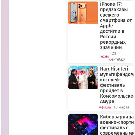
iPhone 17:
предзаказы
свежего
смартфона от
Apple
достигли в
России
рекордных
значений
- 23
Техно
сентября
HaruHisuteri:
мультифандом
косплей-
фестиваль
пройдет в
Комсомольске-
Амуре
Афиша
- 18 марта
Киберзарница-
военно-спорт
фестиваль с
современными