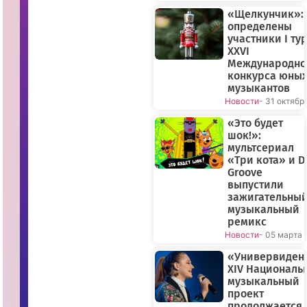
«
«Щелкунчик»:
О
определены
н
ег
участники I ту
и
XXVI
н
Международно
»
|
конкурса юны
Д
музыкантов
з
Новости
- 31 октябр
е
н
/
«Это будет
в
шок!»:
и
мультсериал
д
«Три кота» и D
е
о
Groove
М
выпустили
е
зажигательны
д
и
музыкальный
а
ремикс
ц
Новости
- 05 марта
е
н
«Универвиден
т
р
XIV Националь
«
музыкальный
С
проект
т
а
продолжается 