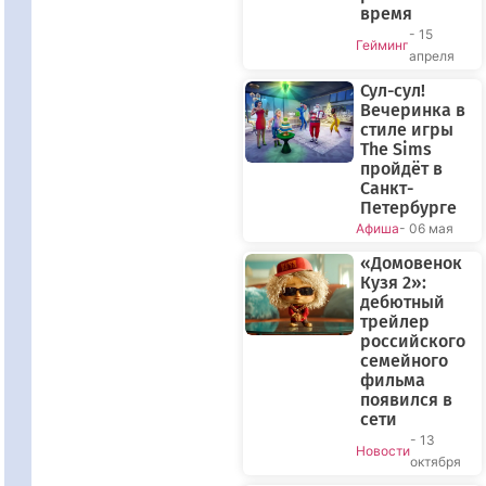
время
- 15
Гейминг
апреля
Сул-сул!
Вечеринка в
стиле игры
The Sims
пройдёт в
Санкт-
Петербурге
Афиша
- 06 мая
«Домовенок
Кузя 2»:
дебютный
трейлер
российского
семейного
фильма
появился в
сети
- 13
Новости
октября