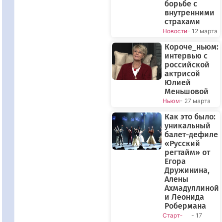
борьбе с
внутренними
страхами
Новости
- 12 марта
Короче_ньюм:
интервью с
российской
актрисой
Юлией
Меньшовой
Ньюм
- 27 марта
Как это было:
уникальный
балет-дефиле
«Русский
регтайм» от
Егора
Дружинина,
Алены
Ахмадуллиной
и Леонида
Робермана
Старт-
- 17