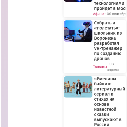
технологиями
пройдет в Мос
Афиша
- 09 сентябр
Собрать и
«полетать»:
школьник из
Воронежа
разработал
VR-тренажер
по созданию
дронов
- 03
Таланты
апреля
«Емелины
байки»:
литературный
сериал в
стихах на
основе
известной
сказки
выпускают в
России