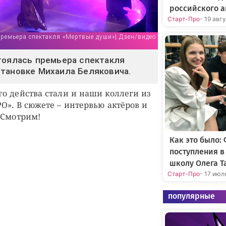
российского а
Старт-Про
- 19 авг
Премьера спектакля «Мертвые души»| Дзен/видео
тоялась премьера спектакля
тановке Михаила Беляковича.
о действа стали и наши коллеги из
О». В сюжете – интервью актёров и
 Смотрим!
Как это было:
поступления 
школу Олега Т
Старт-Про
- 17 июл
популярные