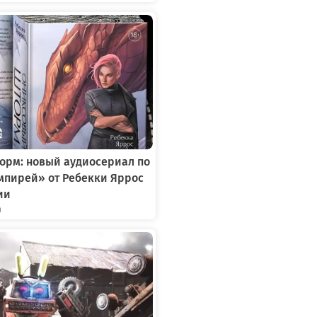
орм: новый аудиосериал по
мпирей» от Ребекки Яррос
ии
я