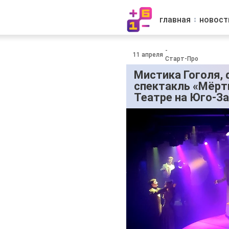
главная
новост
-
11 апреля
Старт-Про
Мистика Гоголя, 
спектакль «Мёрт
Театре на Юго-З