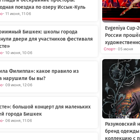
одная поездка по озеру Иссык-Куль
ро
- 11 июня, 11:06
Evgeniya Cup-
приимный Бишкек: школы города
России прошё
нули двери для участников фестиваля
художественн
сте»
Спорт
- 05 июня
ро
- 10 июня, 10:06
ила Филиппа»: какое правило из
а нарушили бы вы?
ро
- 09 июня, 12:06
те»: большой концерт для маленьких
ей города Бишкек
ро
- 06 июня, 11:06
Разумовский н
бренд одежды
коллекцию с 