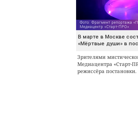
Фото: Фрагмент репортажа «
Медиацентр «Старт-ПРО»
В марте в Москве сос
«Мёртвые души» в пос
Зрителями мистическог
Медиацентра «Старт-ПР
режиссёра постановки.