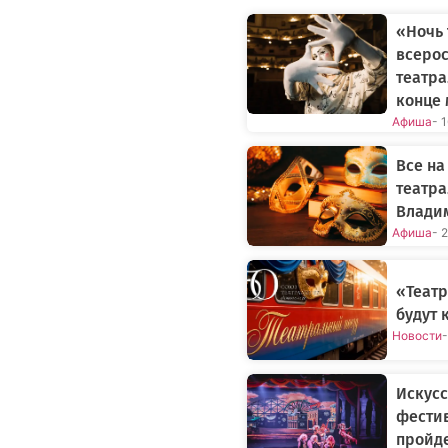
«Ночь 
всерос
театра
конце 
Афиша
- 
Все на
театра
Влади
Афиша
- 
«Театр
будут 
Новости
-
Искусс
фестив
пройде