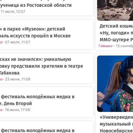
ученица из Ростовской области
 11 июля, 12:07
Детский кошма
 в парке «Музеон»: детский
«Ну, погоди» 
аль искусств прошёл в Москве
MMO-шутере P
ро
- 07 июля, 11:07
Гейминг
- 15 сентя
сках не значился»: уникальную
овку представили зрителям в театре
Табакова
ро
- 23 июня, 11:06
 фестиваль молодёжных медиа в
. День Второй
ро
- 16 июня, 17:06
«Универвиден
музыкальный 
 фестиваль молодёжных медиа в
Новосибирске