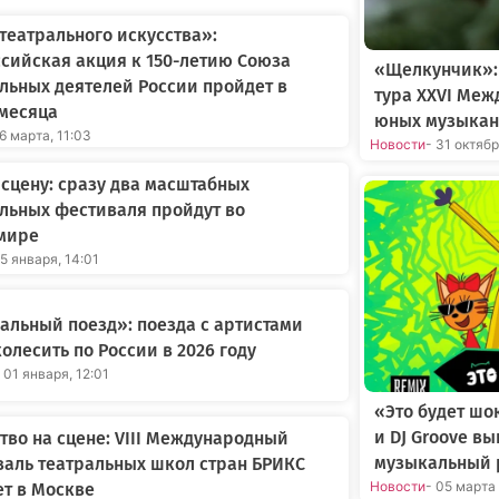
театрального искусства»:
сийская акция к 150-летию Союза
«Щелкунчик»:
льных деятелей России пройдет в
тура XXVI Меж
месяца
юных музыкан
16 марта, 11:03
Новости
- 31 октяб
 сцену: сразу два масштабных
льных фестиваля пройдут во
мире
25 января, 14:01
альный поезд»: поезда с артистами
колесить по России в 2026 году
 01 января, 12:01
«Это будет шо
и DJ Groove в
тво на сцене: VIII Международный
музыкальный 
аль театральных школ стран БРИКС
Новости
- 05 марта
т в Москве