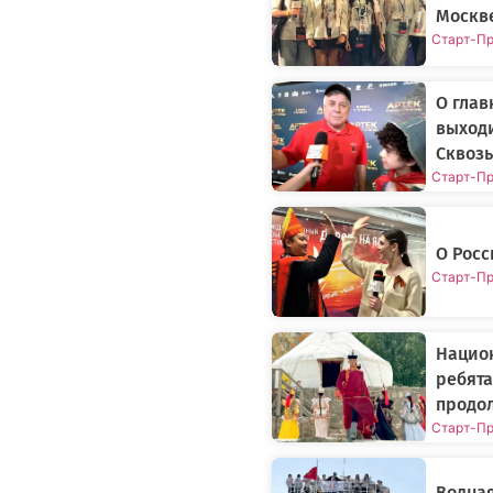
Москв
Старт-П
О глав
выход
Сквозь
Старт-П
О Росс
Старт-П
Нацио
ребята
продо
Старт-П
Водная