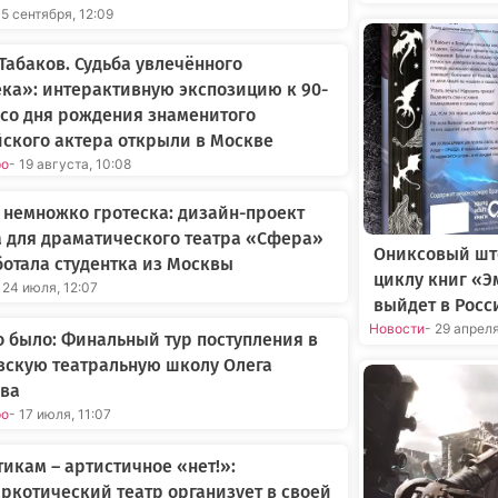
05 сентября, 12:09
Табаков. Судьба увлечённого
ка»: интерактивную экспозицию к 90-
со дня рождения знаменитого
ского актера открыли в Москве
ро
- 19 августа, 10:08
 немножко гротеска: дизайн-проект
 для драматического театра «Сфера»
Ониксовый шт
отала студентка из Москвы
циклу книг «Э
 24 июля, 12:07
выйдет в Росс
Новости
- 29 апрел
о было: Финальный тур поступления в
вскую театральную школу Олега
ова
ро
- 17 июля, 11:07
икам – артистичное «нет!»:
ркотический театр организует в своей