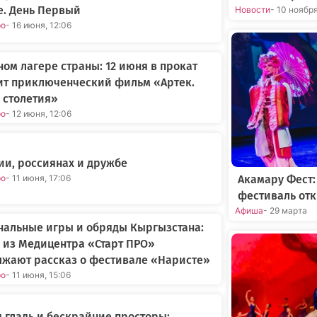
е. День Первый
Новости
- 10 ноябр
ро
- 16 июня, 12:06
ном лагере страны: 12 июня в прокат
ит приключенческий фильм «Артек.
 столетия»
ро
- 12 июня, 12:06
ии, россиянах и дружбе
Акамару Фест
ро
- 11 июня, 17:06
фестиваль отк
Афиша
- 29 марта
нальные игры и обряды Кыргызстана:
 из Медицентра «Старт ПРО»
лжают рассказ о фестивале «Наристе»
ро
- 11 июня, 15:06
 гладь и бескрайние просторы: