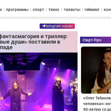
и
программы
спорт
техно
таланты
гейминг
ко
telegram канал
фантасмагория и триллер:
Старт-Про
вые души» поставили в
ападе
«Олег Табаков
человека»: и
90-летию со д