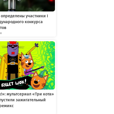
 определены участники I
дународного конкурса
тов
ря
к!»: мультсериал «Три кота»
ыпустили зажигательный
ремикс