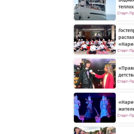
теплох
Старт-П
Госте
распах
«Нари
Старт-П
«Прав
детств
Старт-П
«Нарис
жител
Старт-П