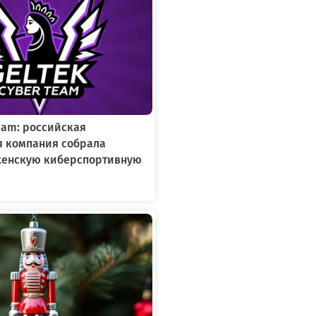
Team: российская
я компания собрала
женскую киберспортивную