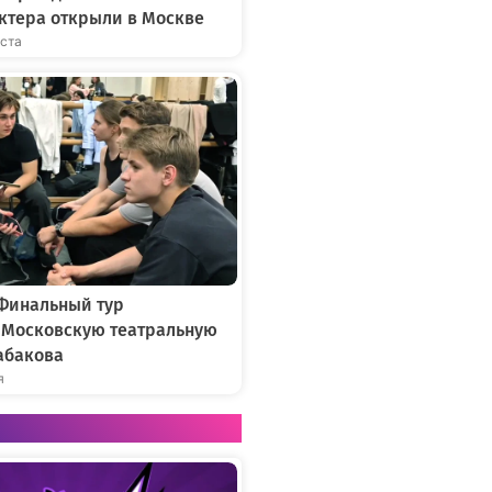
ктера открыли в Москве
уста
 Финальный тур
в Московскую театральную
абакова
я