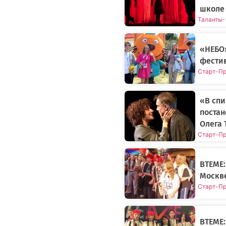
школе 
Таланты
-
«НЕБО»
фестив
Старт-П
«В спи
постан
Олега 
Старт-П
ВТЕМЕ:
Москве
Старт-П
ВТЕМЕ: