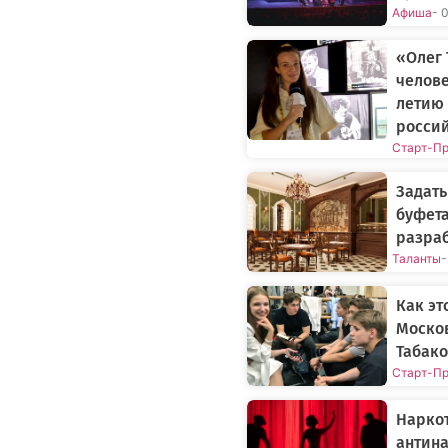
Афиша
- 
«Олег 
челове
летию 
россий
Старт-П
Задать
буфета
разраб
Таланты
-
Как эт
Моско
Табак
Старт-П
Наркот
антина