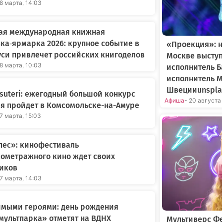
18 марта, 14:03
ая международная книжная
ка‑ярмарка 2026: крупное событие в
«Проекция»: н
си привлечет российских книгоделов
Москве высту
18 марта, 10:03
исполнитель Б
исполнитель 
Швецииunsplas
suteri: ежегодный большой конкурс
Афиша
- 20 августа
я пройдет в Комсомольске-на-Амуре
17 марта, 15:03
лес»: кинофестиваль
ометражного кино ждет своих
ников
17 марта, 14:03
имыми героями: день рождения
ультпарка» отметят на ВДНХ
Мультиверс Фе