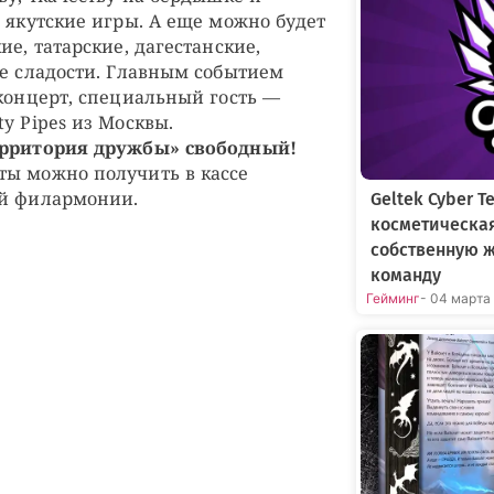
и якутские игры. А еще можно будет
ие, татарские, дагестанские,
ие сладости. Главным событием
-концерт, специальный гость —
y Pipes из Москвы.
ерритория дружбы» свободный!
ты можно получить в кассе
ой филармонии.
Geltek Cyber 
косметическа
собственную 
команду
Гейминг
- 04 марта