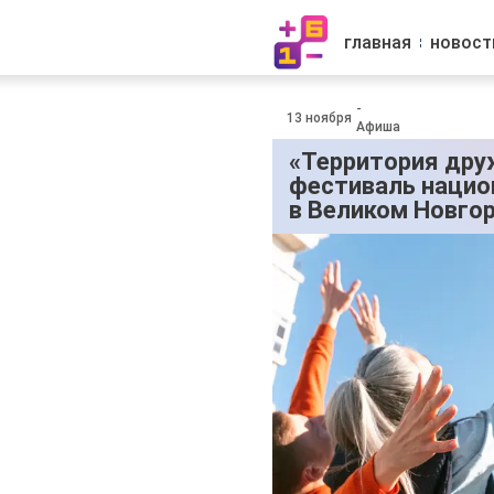
главная
новост
-
13 ноября
Афиша
«Территория др
фестиваль нацио
в Великом Новго