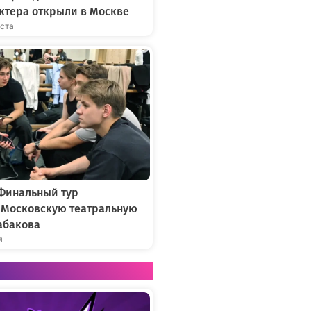
ктера открыли в Москве
уста
 Финальный тур
в Московскую театральную
абакова
я