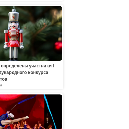
 определены участники I
дународного конкурса
тов
ря