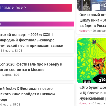
ПРЯМОЙ ЭФИР
Ониксовый шт
циклу книг «Э
ы
выйдет в Росс
Новости
- 29 апрел
тский конверт – 2026»: XXXIII
народный фестиваль-конкурс
тической песни принимает заявки
 31 марта, 13:03
Con 2026: фестиваль про карьеру и
огии состоится в Москве
31 марта, 11:03
«Это будет шо
ий fest»: X Фестиваль нового
и DJ Groove в
ского кино пройдет в Нижнем
музыкальный 
роде
Новости
- 05 марта
30 марта, 15:03