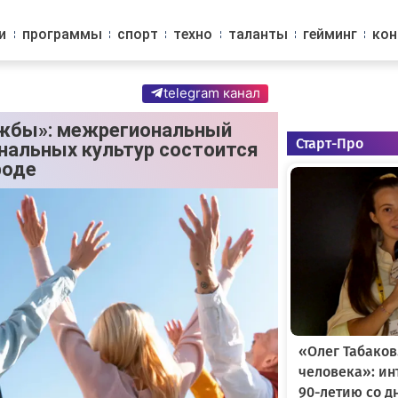
и
программы
спорт
техно
таланты
гейминг
ко
telegram канал
ужбы»: межрегиональный
Старт-Про
нальных культур состоится
роде
«Олег Табаков
человека»: и
90-летию со д