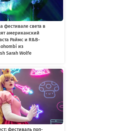
а фестивале света в
пят американский
аста Раймс и R&B-
Mohombi из
h Sarah Wolfe
ст: фестиваль поп-