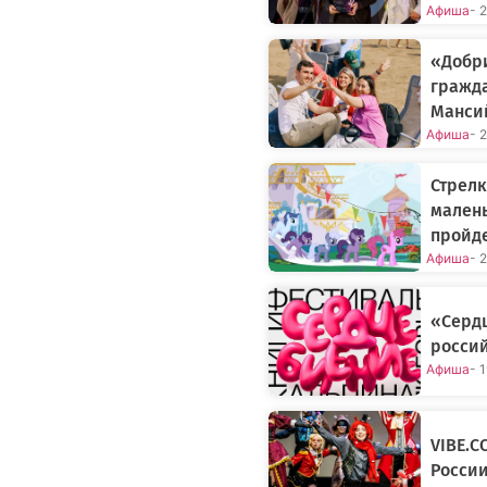
Афиша
- 
«Добр
гражда
Манси
Афиша
- 
Стрелк
малень
пройд
Афиша
- 
«Сердц
россий
Афиша
- 
VIBE.C
Росси