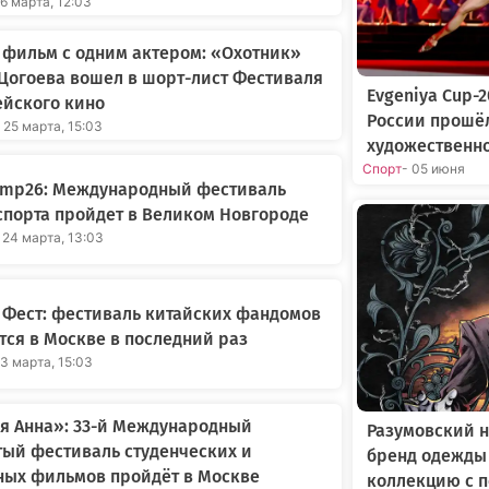
26 марта, 12:03
фильм с одним актером: «Охотник»
Цогоева вошел в шорт-лист Фестиваля
Evgeniya Cup-
ейского кино
России прошё
 25 марта, 15:03
художественн
Спорт
- 05 июня
amp26: Международный фестиваль
порта пройдет в Великом Новгороде
 24 марта, 13:03
 Фест: фестиваль китайских фандомов
тся в Москве в последний раз
23 марта, 15:03
я Анна»: 33-й Международный
Разумовский н
ый фестиваль студенческих и
бренд одежды
ных фильмов пройдёт в Москве
коллекцию с 