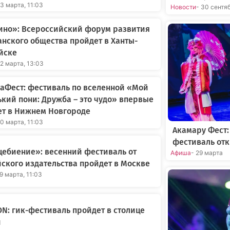
23 марта, 11:03
Новости
- 30 сентя
ино»: Всероссийский форум развития
нского общества пройдет в Ханты-
йске
22 марта, 13:03
аФест: фестиваль по вселенной «Мой
кий пони: Дружба – это чудо» впервые
ет в Нижнем Новгороде
20 марта, 11:03
Акамару Фест
фестиваль отк
ебиение»: весенний фестиваль от
Афиша
- 29 марта
ского издательства пройдет в Москве
19 марта, 11:03
ON: гик-фестиваль пройдет в столице
и