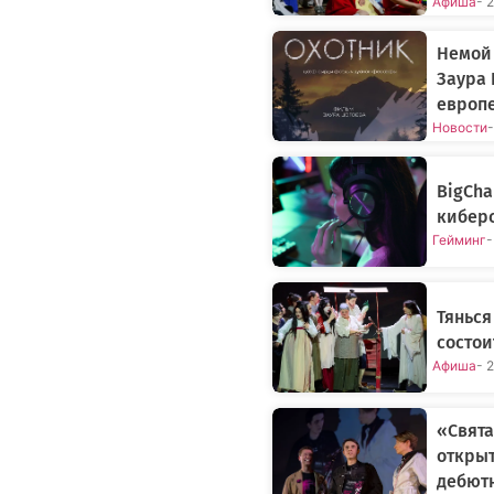
Афиша
- 
Немой 
Заура 
европ
Новости
-
BigCh
киберс
Гейминг
-
Тянься
состои
Афиша
- 
«Свята
открыт
дебют