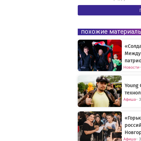
похожие материал
«Солда
Между
патрио
Новости
-
Young 
технол
Афиша
- 
«Горьк
россий
Новго
Афиша
- 