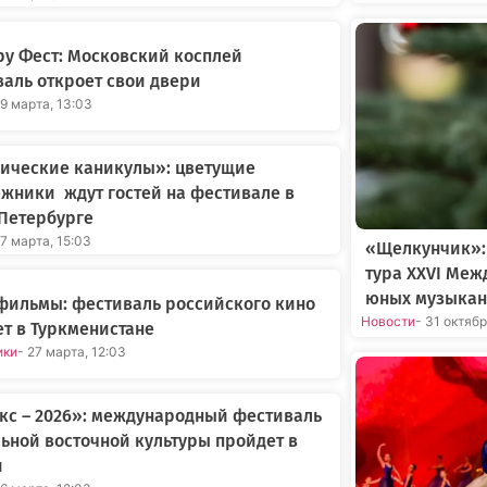
у Фест: Московский косплей
аль откроет свои двери
29 марта, 13:03
нические каникулы»: цветущие
жники ждут гостей на фестивале в
Петербурге
27 марта, 15:03
«Щелкунчик»:
тура XXVI Меж
юных музыкан
фильмы: фестиваль российского кино
Новости
- 31 октяб
т в Туркменистане
ики
- 27 марта, 12:03
кс – 2026»: международный фестиваль
ьной восточной культуры пройдет в
и