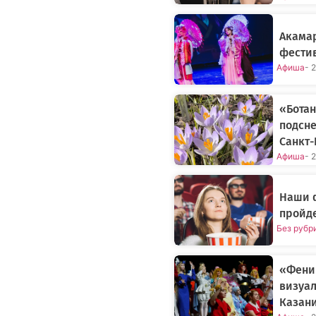
Акамар
фестив
Афиша
- 
«Бота
подсне
Санкт-
Афиша
- 
Наши 
пройде
Без рубр
«Фени
визуал
Казан