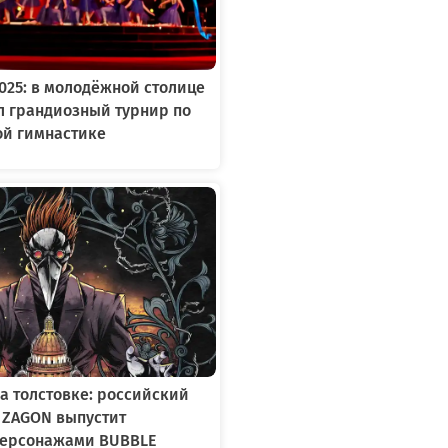
2025: в молодёжной столице
л грандиозный турнир по
ой гимнастике
а толстовке: российский
 ZAGON выпустит
персонажами BUBBLE