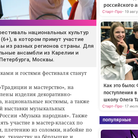
российского а
Старт-Про
- 19 авг
фестиваль национальных культур
(6+), в котором примут участие
ы из разных регионов страны. Для
льные ансамбли из Карелии и
-Петербурга, Москвы.
иками и гостями фестиваля станут
Как это было:
«Традиции и мастерство», на
поступления 
влены изделия декоративно-
школу Олега Т
а, национальные костюмы, а также
Старт-Про
- 17 июл
й выставки музыкальных
России «Музыка народная». Также
популярные
ть участие в мастер-классах по
, плетению из соломки, набойке по
ву, ткачеству на бёрдышке и