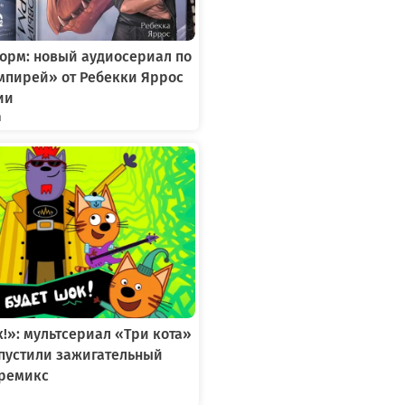
орм: новый аудиосериал по
мпирей» от Ребекки Яррос
ии
я
к!»: мультсериал «Три кота»
ыпустили зажигательный
ремикс