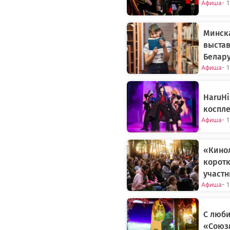
Афиша
- 
Минск
выстав
Белару
Афиша
- 
HaruHi
коспле
Афиша
- 
«Кино
коротк
участ
Афиша
- 
С люб
«Союзм