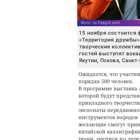
Фото: ru.freepik.com
15 ноября состоится 
«Территория дружбы» 
творческие коллектив
гостей выступят вока
Якутии, Пскова, Санкт
Ожидается, что участн
порядка 500 человек.
В программе выставка 
которой будут предста
прикладного творчеств
экспонаты передвижно
инструментов народов 
желающие смогут приня
китайской каллиграфии
ткани, росписи по дере