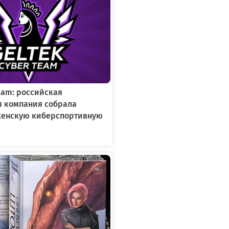
Team: российская
я компания собрала
женскую киберспортивную