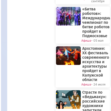
сентября
«Битва
роботов»:
Международн
чемпионат по
битве роботов
пройдет в
Подмосковье
Афиша
- 05 мая
Архстояние:
XX фестиваль
современного
искусства и
архитектуры
пройдет в
Калужской
области
Афиша
- 24 июля
Страсти по
«Ведьмаку»:
российские
художники
запустили