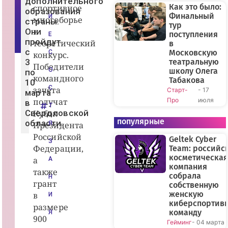
дополнительного
и
Как это было:
спортивное
образования
я
Финальный
И
многоборье
Р
страны.
тур
о
и
Они
сс
поступления
Е
и
пройдут
теоретический
в
и
с
Московскую
С
конкурс.
3
театральную
Победители
О
школу Олега
по
командного
Табакова
10
С
зачёта
Старт-
- 17
марта
получат
Про
июля
в
Т
Свердловской
Кубок
популярные
области.
Президента
Я
Российской
Geltek Cyber
З
Федерации,
Team: российс
косметическая
а
А
компания
также
собрала
Н
грант
собственную
женскую
в
И
киберспортив
размере
команду
Я
900
Гейминг
- 04 марта