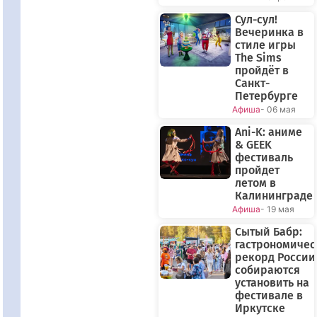
Сул-сул!
Вечеринка в
стиле игры
The Sims
пройдёт в
Санкт-
Петербурге
Афиша
- 06 мая
Ani-K: аниме
& GEEK
фестиваль
пройдет
летом в
Калининграде
Афиша
- 19 мая
Сытый Бабр:
гастрономиче
рекорд России
собираются
установить на
фестивале в
Иркутске