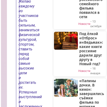
Желаю
семейного
каждому
фильма
из
появился в
участников
сети
быть
- 13
Новости
сильным,
октября
заниматься
Под ёлкой
физической
«Отброс»
культурой,
и«Ведьмак»:
спортом,
какие книги
ставить
россияне
перед
дарили друг
собой
другу в
самые
Новый год?
высокие
- 16
Новости
цели
января
и
«Папины
достигать
дочки. В
их.
кино»:
Успешных
завершились
выступлений
съёмки
и
фильма по
заслуженных
мотивам