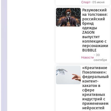
Спорт
- 05 июня
Разумовский
на толстовке:
российский
бренд
одежды
ZAGON
выпустит
коллекцию с
персонажами
BUBBLE
- 30
Новости
сентября
«Креативное
Поколение»:
федеральный
контент-
хакатон в
сфере
креативных
индустрий с
применением
нейросетей