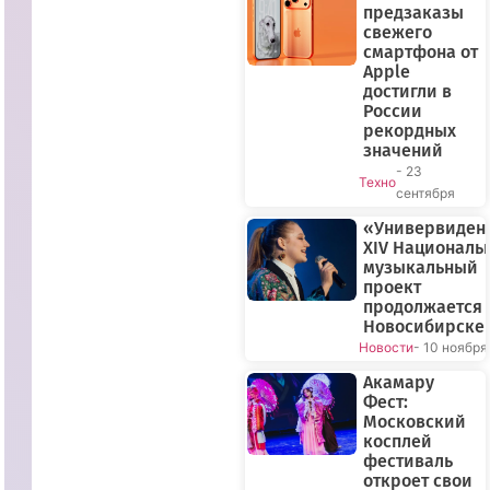
предзаказы
свежего
смартфона от
Apple
достигли в
России
рекордных
значений
- 23
Техно
сентября
«Универвиден
XIV Националь
музыкальный
проект
продолжается 
Новосибирске
Новости
- 10 ноября
Акамару
Фест:
Московский
косплей
фестиваль
откроет свои