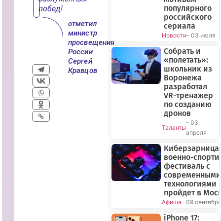
популярного
побед!
российского
отметил
сериала
министр
Новости
- 03 июля
просвещения
Собрать и
России
«полетать»:
Сергей
школьник из
Кравцов
Воронежа
разработал
VR-тренажер
по созданию
дронов
- 03
Таланты
апреля
Киберзарница-
военно-спорт
фестиваль с
современными
технологиями
пройдет в Мос
Афиша
- 09 сентябр
iPhone 17: