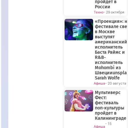
пройдет в
России
Техно
- 29 октября
«Проекция»: н
фестивале све
в Москве
выступят
американский
исполнитель
Баста Раймс и
R&B-
исполнитель
Mohombi из
Швецииunspla
Sarah Wolfe
Афиша
- 20 августа
Мультиверс
Фест:
фестиваль
поп-культуры
пройдет в
Калининграде
- 15
Афиша