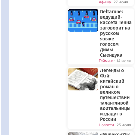
Афиша
- 27 июня
Deltarune:
ведущий-
кассета Тенна
заговорит на
русском
языке
голосом
Димы
Сыендука
Гейминг
- 14 июля
Легенды о
Фэй:
китайский
роман о
великом
путешествии
талантливой
воительницы
издадут в
России
Новости
- 25 июля
«Яндекс-01»: