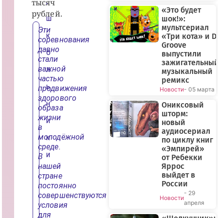
тысяч
,
«Это будет
рублей.
шок!»:
Ш
мультсериал
Эти
«Три кота» и D
К
соревнования
Groove
давно
выпустили
О
стали
зажигательны
важной
Л
музыкальный
частью
ремикс
продвижения
Ь
Новости
- 05 марта
здорового
Ониксовый
Н
образа
шторм:
жизни
И
новый
в
аудиосериал
молодёжной
К
по циклу книг
среде.
«Эмпирей»
В
И
от Ребекки
нашей
Яррос
выйдет в
стране
России
постоянно
- 29
совершенствуются
Новости
апреля
условия
для