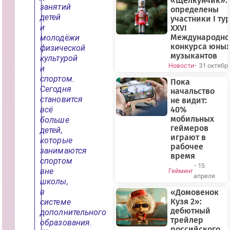
«Щелкунчик»:
занятий
определены
детей
участники I ту
и
XXVI
Международно
молодёжи
конкурса юны
физической
музыкантов
культурой
Новости
- 31 октябр
и
спортом.
Пока
Сегодня
начальство
становится
не видит:
всё
40%
мобильных
больше
геймеров
детей,
играют в
которые
рабочее
занимаются
время
спортом
- 15
вне
Гейминг
апреля
школы,
в
«Домовенок
Кузя 2»:
системе
дебютный
дополнительного
трейлер
образования.
российского