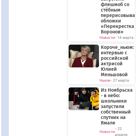
флешмоб со
стёбным
перерисовыва
обложки
«Перекрестка
Воронов»
Новости
- 14 марта
Короче_ньюм:
интервью с
российской
актрисой
Юлией
Меньшовой
Ньюм
- 27 марта
Из Ноябрьска
- в небо:
школьники
запустили
собственный
спутник на
Ямале
- 22
Новости
апреля