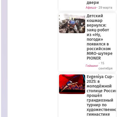
двери
Афиша
- 29 марта
Детский
кошмар
вернулся:
заяц-робот
из «Ну,
ПРЯМОЙ
погоди»
ЭФИР
появился в
российском
MMO-шутере
PIONER
- 15
Гейминг
сентября
Evgeniya Cup-
2025: в
молодёжной
столице Росси
прошёл
грандиозный
турнир по
художественн
гимнастике