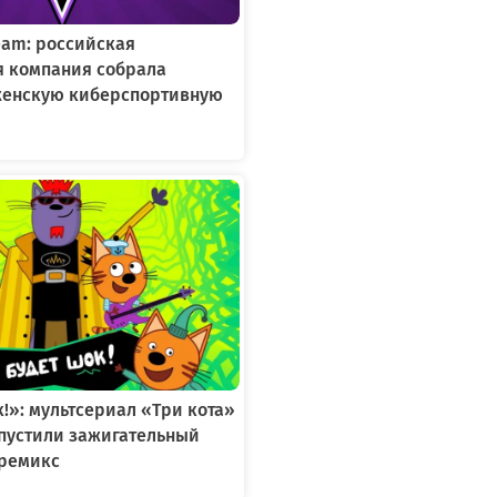
Team: российская
я компания собрала
женскую киберспортивную
к!»: мультсериал «Три кота»
ыпустили зажигательный
ремикс