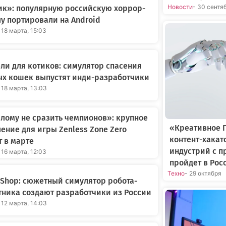
Новости
- 30 сентя
ик»: популярную российскую хоррор-
у портировали на Android
 18 марта, 15:03
ли для котиков: симулятор спасения
ых кошек выпустят инди-разработчики
 18 марта, 13:03
ому не сразить чемпионов»: крупное
«Креативное 
ение для игры Zenless Zone Zero
контент-хакат
 в марте
индустрий с 
 16 марта, 12:03
пройдет в Рос
Техно
- 29 октября
t Shop: сюжетный симулятор робота-
ника создают разработчики из России
 12 марта, 14:03