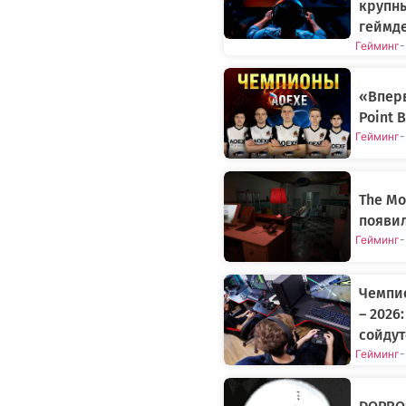
крупн
геймде
Гейминг
-
«Вперв
Point 
Гейминг
-
The Mo
появи
Гейминг
-
Чемпи
– 2026
сойдут
Гейминг
-