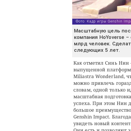
Фото: Кадр игры Genshin Impa
Масштабную цель пос
компания HoYoverse –
млрд человек. Сделат
следующих 5 лет.
Как отметил Синь Нин
выпущенной платформы
Miliastra Wonderland, 
можно привлечь горазд
словам, одной только 
масштабная подготовка
успеха. При этом Нин д
большое преимущество
Genshin Impact. Благод
увидеть новый контент
Они есть и позволяют 