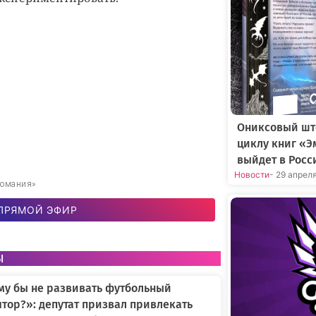
Ониксовый шт
циклу книг «Э
выйдет в Росс
Новости
- 29 апрел
романия»
ПРЯМОЙ ЭФИР
ы
му бы не развивать футбольный
тор?»: депутат призвал привлекать