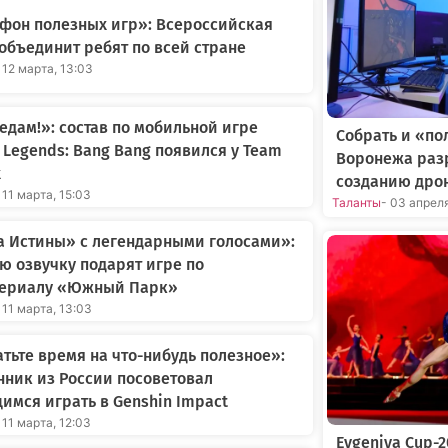
фон полезных игр»: Всероссийская
объединит ребят по всей стране
 12 марта, 13:03
едам!»: состав по мобильной игре
Собрать и «по
 Legends: Bang Bang появился у Team
Воронежа раз
x
созданию дро
 11 марта, 15:03
Таланты
- 03 апрел
а Истины» с легендарными голосами»:
ю озвучку подарят игре по
сериалу «Южный Парк»
 11 марта, 13:03
тьте время на что-нибудь полезное»:
ник из России посоветовал
имся играть в Genshin Impact
 11 марта, 12:03
Evgeniya Cup-