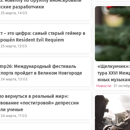
: новеллу по Оруэллу анонсировали
йские разработчики
 25 марта, 14:03
т – это цифра: самый старый геймер в
рошёл Resident Evil Requiem
 25 марта, 12:03
«Щелкунчик»:
amp26: Международный фестиваль
тура XXVI Меж
порта пройдет в Великом Новгороде
юных музыкан
 24 марта, 13:03
Новости
- 31 октяб
о вернуться в реальный мир»:
твование «постигровой» депрессии
али ученые
 24 марта, 11:03