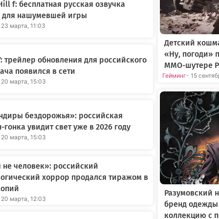
 Hill f: бесплатная русская озвучка
 для нашумевшей игры
 23 марта, 11:03
Детский кошма
«Ну, погоди» 
: трейлер обновления для российского
MMO-шутере P
ча появился в сети
Гейминг
- 15 сентя
 20 марта, 15:03
ндиры бездорожья»: российская
-гонка увидит свет уже в 2026 году
 20 марта, 15:03
я не человек»: российский
огический хоррор продался тиражом в
копий
Разумовский н
 20 марта, 12:03
бренд одежды
коллекцию с 