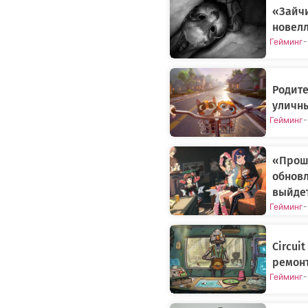
«Зайч
новелл
Гейминг
-
Родите
уличн
Гейминг
-
«Прошл
обновл
выйдет
Гейминг
-
Circui
ремонт
Гейминг
-