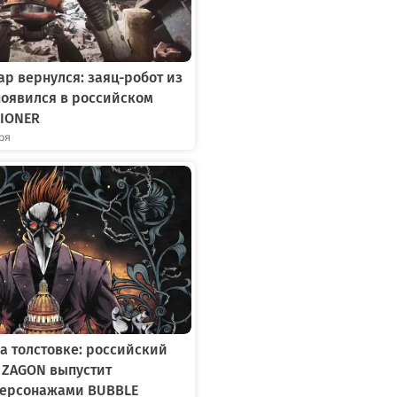
р вернулся: заяц-робот из
появился в российском
IONER
бря
а толстовке: российский
 ZAGON выпустит
персонажами BUBBLE