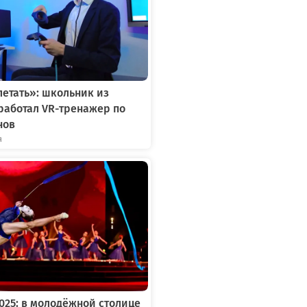
летать»: школьник из
работал VR-тренажер по
нов
я
2025: в молодёжной столице