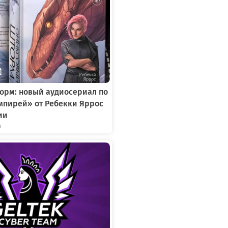
орм: новый аудиосериал по
мпирей» от Ребекки Яррос
ии
я