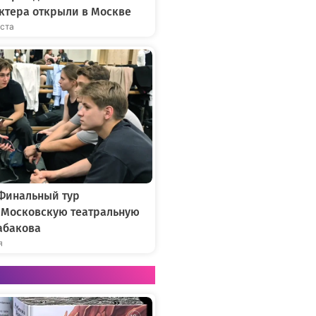
ктера открыли в Москве
уста
 Финальный тур
в Московскую театральную
абакова
я