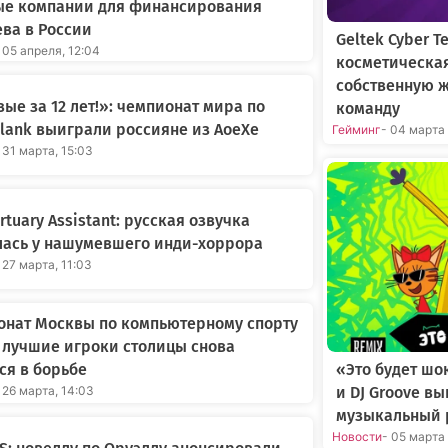
ые компании для финансирования
ва в России
Geltek Cyber 
 05 апреля, 12:04
косметическа
собственную 
ые за 12 лет!»: чемпионат мира по
команду
Blank выиграли россияне из AoeXe
Гейминг
- 04 марта
 31 марта, 15:03
rtuary Assistant: русская озвучка
лась у нашумевшего инди-хоррора
 27 марта, 11:03
онат Москвы по компьютерному спорту
: лучшие игроки столицы снова
ся в борьбе
«Это будет шо
 26 марта, 14:03
и DJ Groove в
музыкальный 
Новости
- 05 марта