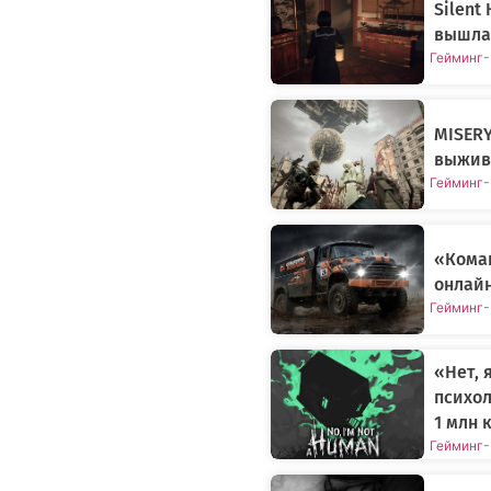
Silent
вышла
Гейминг
-
MISERY
выжива
Гейминг
-
«Кома
онлайн
Гейминг
-
«Нет, 
психол
1 млн 
Гейминг
-