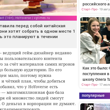
российского а
Старт-Про
- 19 авг
ct (16+), HoYoverse | vgtimes.ru
тавила перед собой китайская
 они хотят собрать в одном месте 1
ь это планируют в течении
 – ведущий гейм-дизайнер недавно
 пользовательского контента
что за счёт материалов самих игроков
Как это было:
о большую аудиторию. По его
поступления 
идеи мало, поэтому нужна
школу Олега Т
 и чёткий план, чтобы добиться
Старт-Про
- 17 июл
обавил, что у HoYoverse есть
 — многомиллионная фан-база
популярные
аря ей множество людей смогут
. О деньгах в корпорации не думают.
экспериментировать.