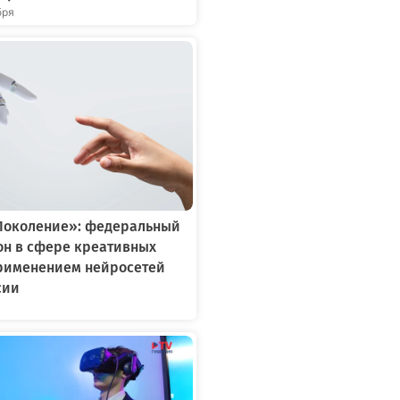
бря
Поколение»: федеральный
он в сфере креативных
применением нейросетей
сии