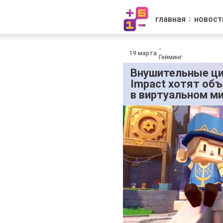
главная
новост
-
19 марта
Гейминг
Внушительные ци
Impact хотят об
в виртуальном ми