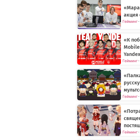
«Мара
акция 
Гейминг
-
«К поб
Mobile
Yande
Гейминг
-
«Палк
русску
мульт
Гейминг
-
«Потра
священ
постящ
Гейминг
-