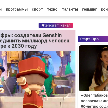
и
программы
спорт
техно
таланты
гейминг
ко
telegram канал
фры: создатели Genshin
Старт-Про
ъединить миллиард человек
ре к 2030 году
«Олег Табаков
человека»: и
90-летию со д