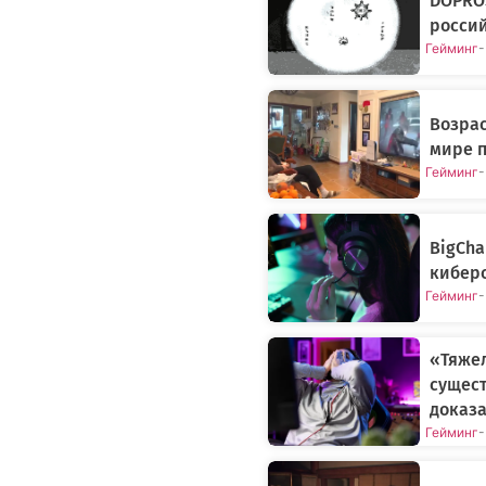
DOPROS
росси
Гейминг
-
Возрас
мире п
Гейминг
-
BigCh
киберс
Гейминг
-
«Тяжел
сущес
доказ
Гейминг
-