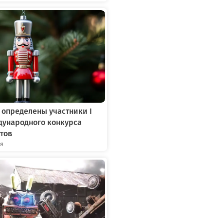
 определены участники I
дународного конкурса
тов
ря