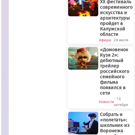
XX фестиваль
современного
искусства и
архитектуры
пройдет в
Калужской
области
Афиша
- 24 июля
«Домовенок
Кузя 2»:
ПРЯМОЙ
дебютный
трейлер
ЭФИР
российского
семейного
фильма
появился в
сети
- 13
Новости
октября
Собрать и
«полетать»:
школьник из
Воронежа