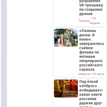
разработал
VR-тренажер
по созданию
дронов
- 03
Таланты
апреля
«Папины
дочки. В
кино»:
завершились
съёмки
фильма по
мотивам
популярного
российского
сериала
Новости
- 03 июля
Под ёлкой
«Отброс»
и«Ведьмак»:
какие книги
россияне
дарили друг