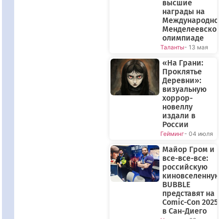
высшие
награды на
Международно
Менделеевско
олимпиаде
Таланты
- 13 мая
«На Грани:
Проклятье
Деревни»:
визуальную
хоррор-
новеллу
издали в
России
Гейминг
- 04 июля
Майор Гром и
все-все-все:
российскую
киновселенну
BUBBLE
представят на
Comic-Con 2025
в Сан-Диего