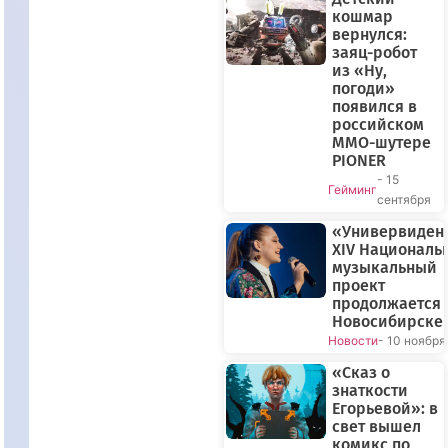
кошмар
вернулся:
заяц-робот
из «Ну,
погоди»
появился в
российском
MMO-шутере
PIONER
- 15
Гейминг
сентября
«Универвиден
XIV Националь
музыкальный
проект
продолжается 
Новосибирске
Новости
- 10 ноября
«Сказ о
знаткости
Егорьевой»: в
свет вышел
комикс по