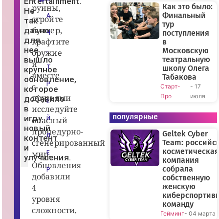
Entertainment.
з
Как это было:
руины,
Не
р
Финальный
А
стройте
а
так
тур
б
бункер,
давно
о
поступления
Ч
т
для
крафтите
в
ч
нее
Московскую
,
оружие
и
вышло
театральную
к
и
Pl
Т
школу Олега
крупное
at
вместе
Табакова
обновление,
y
Р
с
Старт-
- 17
p
которое
u
друзьями
Про
июля
добавило
s
Е
E
в
исследуйте
n
популярные
игру
опасный
Й
te
новый
rt
процедурно-
Geltek Cyber
ai
Л
контент
сгенерированный
n
Team: российс
и
m
косметическая
мир.
Е
e
улучшения.
компания
n
Обновления
собрала
t,
Р
добавили
2
собственную
0
женскую
4
2
киберспортив
5
уровня
г.
команду
сложности,
|
Гейминг
- 04 марта
S