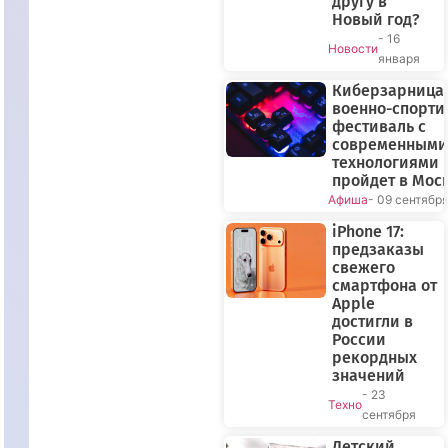
другу в
Новый год?
- 16
Новости
января
Киберзарница-
военно-спорт
фестиваль с
современными
технологиями
пройдет в Мос
Афиша
- 09 сентябр
iPhone 17:
предзаказы
свежего
смартфона от
Apple
достигли в
России
рекордных
значений
- 23
Техно
сентября
Детский