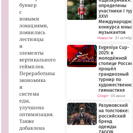
«Щелкунчик»:
бункер
определены
участники I ту
с
XXVI
новыми
Международно
локациями,
конкурса юны
появились
музыкантов
Новости
- 31 октябр
лестницы
и
Evgeniya Cup-
элементы
2025: в
молодёжной
вертикального
столице Росси
геймплея.
прошёл
Переработаны
грандиозный
турнир по
экономика
художественн
и
гимнастике
система
Спорт
- 05 июня
еды,
Разумовский
улучшена
на толстовке:
оптимизация.
российский
Также
бренд
одежды
добавлена
ZAGON