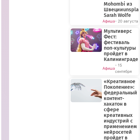
Mohombi из
Швецииunspla
Sarah Wolfe
Афиша
- 20 августа
Мультиверс
Фест:
фестиваль
поп-культуры
пройдет в
Калининграде
- 15
Афиша
сентября
«Креативное
Поколение»:
федеральный
контент-
хакатон в
сфере
креативных
индустрий с
применением
нейросетей
пройдет в