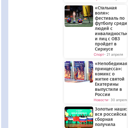
«Стальная
воля»:
фестиваль по
футболу среди
людей с
инвалидность
и лиц с ОВЗ
пройдет в
Сириусе
Спорт
- 21 апреля
«Непобедимая
принцесса»:
комикс о
житие святой
Екатерины
выпустили в
России
Новости
- 30 апреля
Золотые наши:
вся российска
сборная
получила