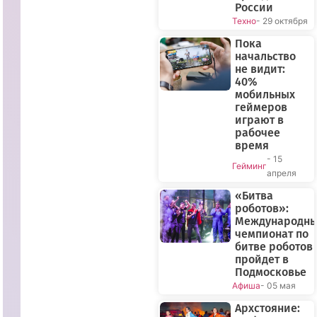
России
Техно
- 29 октября
Пока
начальство
не видит:
40%
мобильных
геймеров
играют в
рабочее
время
- 15
Гейминг
апреля
«Битва
роботов»:
Международн
чемпионат по
битве роботов
пройдет в
Подмосковье
Афиша
- 05 мая
Архстояние: