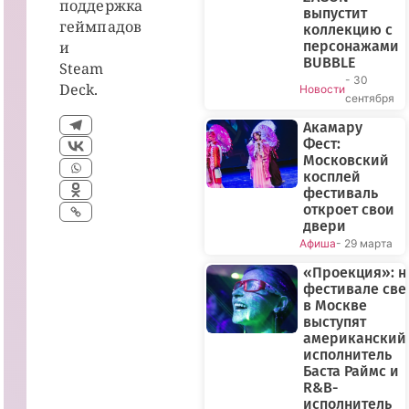
поддержка
выпустит
геймпадов
коллекцию с
и
персонажами
BUBBLE
Steam
- 30
Deck.
Новости
сентября
Акамару
Фест:
Московский
косплей
фестиваль
откроет свои
двери
Афиша
- 29 марта
«Проекция»: н
фестивале све
в Москве
выступят
американский
исполнитель
Баста Раймс и
R&B-
исполнитель