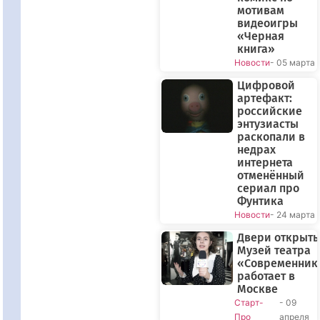
мотивам
видеоигры
«Черная
книга»
Новости
- 05 марта
Цифровой
артефакт:
российские
энтузиасты
раскопали в
недрах
интернета
отменённый
сериал про
Фунтика
Новости
- 24 марта
Двери открыты
Музей театра
«Современник
работает в
Москве
Старт-
- 09
Про
апреля