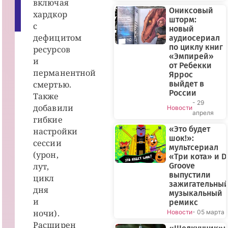
включая
T
Ониксовый
E
хардкор
шторм:
A
с
M
новый
дефицитом
аудиосериал
по циклу книг
ресурсов
«Эмпирей»
и
от Ребекки
перманентной
Яррос
смертью.
выйдет в
России
Также
- 29
добавили
Новости
апреля
гибкие
«Это будет
настройки
шок!»:
сессии
мультсериал
(урон,
«Три кота» и D
лут,
Groove
выпустили
цикл
зажигательны
дня
музыкальный
и
ремикс
ночи).
Новости
- 05 марта
Расширен