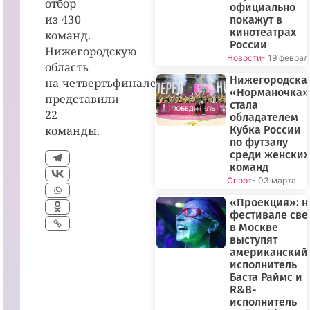
отбор
официально
из 430
покажут в
кинотеатрах
команд.
России
Нижегородскую
Новости
- 19 феврал
область
Нижегородска
на четвертьфинале
«Норманочка»
представили
стала
22
обладателем
команды.
Кубка России
по футзалу
среди женских
команд
Спорт
- 03 марта
«Проекция»: н
фестивале све
в Москве
выступят
американский
исполнитель
Баста Раймс и
R&B-
исполнитель