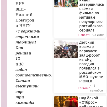
кино»:
НИУ
завершились
ВШЭ-
съёмки
фильма по
Нижний
мотивам
Новгород
популярного
и ННГУ
российского
сериала
«с верхними
Новости
- 03 июля
строчками
таблицы!
Детский
кошмар
Они
вернулся:
решили
заяц-робот
12
из «Ну,
и 10
погоди»
появился в
задач
российском
соответственно.
MMO-шутере
Сильно
PIONER
выступили
- 15
Гейминг
сентября
еще
три
Под ёлкой
команды
«Отброс»
и«Ведьмак»: