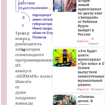
шторм:
Т
работаем
новый
со школьниками…,
аудиосериал
У
по циклу книг
подчеркнул
«Эмпирей»
Д
заместитель
от Ребекки
губернатора
Яррос
Е
Нижегородской
выйдет в
Тренер
области Егор
Н
России
Поляков
команд,
- 29
Новости
Т
руководитель
апреля
лаборатории
Ы
«Это будет
олимпиадного
шок!»:
мультсериал
программирования
«Три кота» и D
ИТ-
Groove
кампуса
выпустили
«НЕЙМАРК» Алексей
зажигательны
музыкальный
Шмелёв
ремикс
от
Новости
- 05 марта
души
«Папины
поздравил
дочки. В
команды