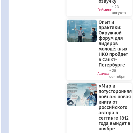
озвучку
- 23
Гейминг
августа
Опыт и
практики:
Окружной
форум для
лидеров
молодёжных
НКО пройдет
в Санкт-
Петербурге
- 25
Афиша
сентября
«Мир и
потусторонняя
война»: новая
книга от
российского
автора в
сеттинге 1812
года выйдет в
ноябре