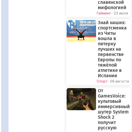
славянской
мифологией
Гейминг
- 23 июля
Знай наших:
спортсменка
из Читы
вошла в
пятерку
лучших на
первенстве
Европы по
тяжёлой
атлетике в
Испании
Спорт
- 06 августа
От
GamesVoice:
культовый
иммерсивный
шутер System
Shock 2
получит
русскую