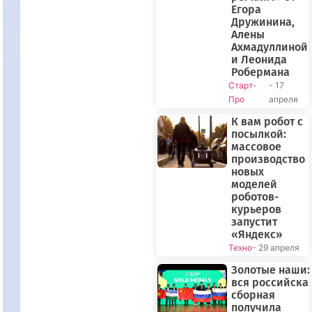
Егора
Дружинина,
Алены
Ахмадуллиной
и Леонида
Робермана
Старт-
- 17
Про
апреля
К вам робот с
посылкой:
массовое
производство
новых
моделей
роботов-
курьеров
запустит
«Яндекс»
Техно
- 29 апреля
Золотые наши:
вся российска
сборная
получила