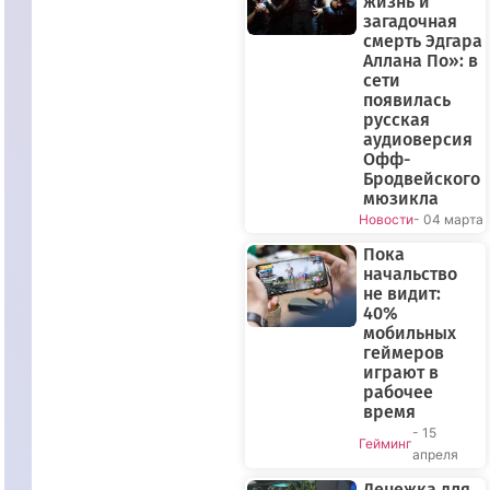
жизнь и
загадочная
смерть Эдгара
Аллана По»: в
сети
появилась
русская
аудиоверсия
Офф-
Бродвейского
мюзикла
Новости
- 04 марта
Пока
начальство
не видит:
40%
мобильных
геймеров
играют в
рабочее
время
- 15
Гейминг
апреля
Денежка для