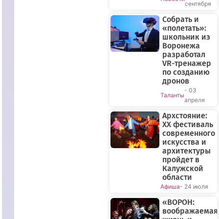
сентября
Собрать и
«полетать»:
школьник из
Воронежа
разработал
VR-тренажер
по созданию
дронов
- 03
Таланты
апреля
Архстояние:
XX фестиваль
современного
искусства и
архитектуры
пройдет в
Калужской
области
Афиша
- 24 июля
«ВОРОН:
воображаемая