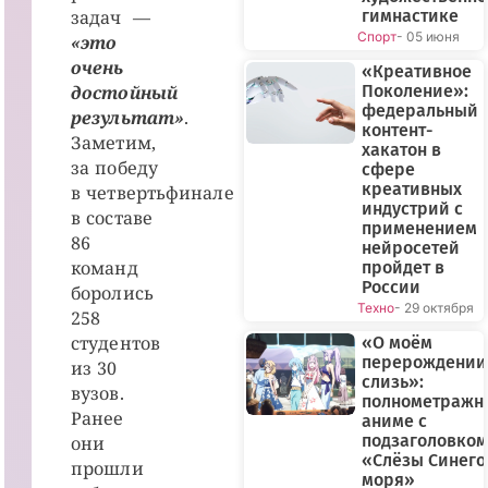
задач —
гимнастике
Спорт
- 05 июня
«это
очень
«Креативное
достойный
Поколение»:
федеральный
результат»
.
контент-
Заметим,
хакатон в
за победу
сфере
креативных
в четвертьфинале
индустрий с
в составе
применением
86
нейросетей
команд
пройдет в
России
боролись
Техно
- 29 октября
258
студентов
«О моём
перерождении
из 30
слизь»:
вузов.
полнометражн
Ранее
аниме с
подзаголовком
они
«Слёзы Синего
прошли
моря»