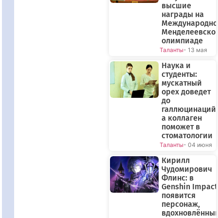
высшие
награды на
Международно
Менделеевско
олимпиаде
Таланты
- 13 мая
Наука и
студенты:
мускатный
орех доведет
до
галлюцинаций,
а коллаген
поможет в
стоматологии
Таланты
- 04 июня
Кирилл
Чудомирович
Флинс: в
Genshin Impact
появится
персонаж,
вдохновлённы