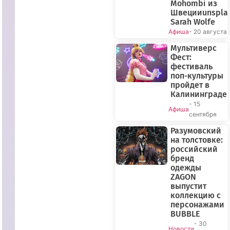
Mohombi из
Швецииunspla
Sarah Wolfe
Афиша
- 20 августа
Мультиверс
Фест:
фестиваль
поп-культуры
пройдет в
Калининграде
- 15
Афиша
сентября
Разумовский
на толстовке:
российский
бренд
одежды
ZAGON
выпустит
коллекцию с
ПРЯМОЙ
персонажами
ЭФИР
BUBBLE
- 30
Новости