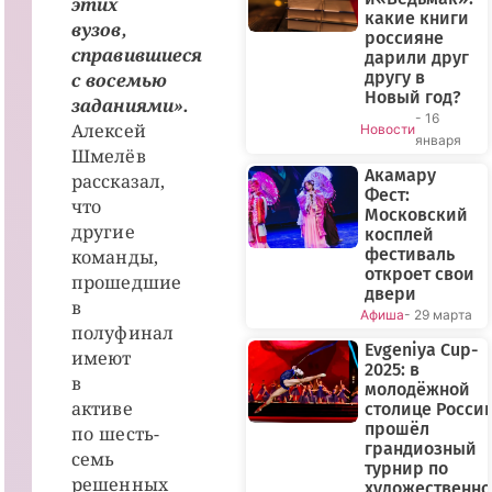
этих
какие книги
вузов,
россияне
справившиеся
дарили друг
другу в
с восемью
Новый год?
заданиями».
- 16
Алексей
Новости
января
Шмелёв
Акамару
рассказал,
Фест:
что
Московский
другие
косплей
фестиваль
команды,
откроет свои
прошедшие
двери
в
Афиша
- 29 марта
полуфинал
Evgeniya Cup-
имеют
2025: в
в
молодёжной
активе
столице Росси
прошёл
по шесть-
грандиозный
семь
турнир по
решенных
художественн