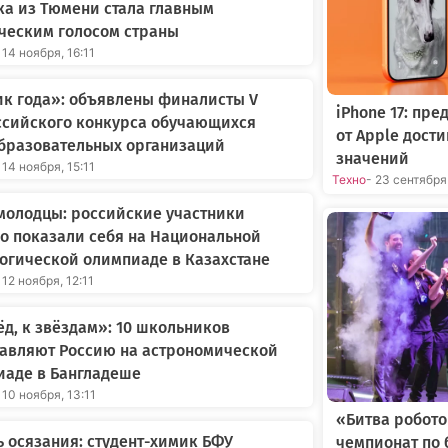
а из Тюмени стала главным
ческим голосом страны
 14 ноября, 16:11
к года»: объявлены финалисты V
iPhone 17: пр
ссийского конкурса обучающихся
от Apple дост
бразовательных организаций
значений
 14 ноября, 15:11
Техно
- 23 сентября
молодцы: российские участники
о показали себя на Национальной
огической олимпиаде в Казахстане
 12 ноября, 12:11
д, к звёздам»: 10 школьников
тавляют Россию на астрономической
иаде в Бангладеше
 10 ноября, 13:11
«Битва робот
 осязания: студент-химик БФУ
чемпионат по 