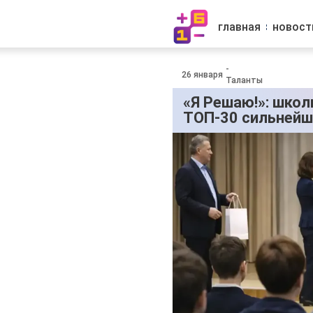
главная
новост
-
26 января
Таланты
«Я Решаю!»: школ
ТОП-30 сильнейш