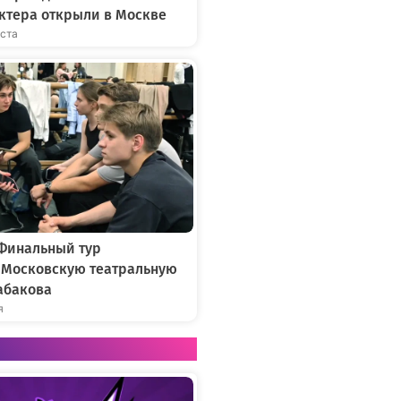
ктера открыли в Москве
уста
 Финальный тур
в Московскую театральную
абакова
я