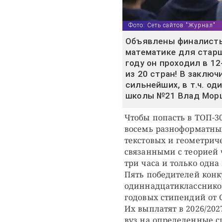
Фото: Сеть сайтов "Журнал"
Объявлены финалисты
математике для старш
году он проходил в 12
из 20 стран! В заклю
сильнейших, в т.ч. о
школы №21 Влад Мор
Чтобы попасть в ТОП-3
восемь разноформатны
текстовых и геометрич
связанными с теорией 
три часа и только одна
Пять победителей конк
одиннадцатикласснико
годовых стипендий от G
Их выплатят в 2026/20
вуз на определенные с