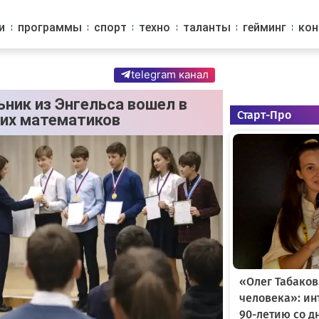
и
программы
спорт
техно
таланты
гейминг
ко
telegram канал
ьник из Энгельса вошел в
Старт-Про
их математиков
«Олег Табаков
человека»: и
90-летию со д