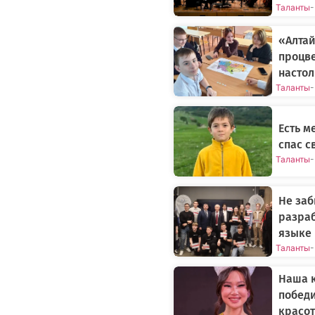
Таланты
-
«Алтай
процве
настол
Таланты
-
Есть м
спас с
Таланты
-
Не заб
разраб
языке
Таланты
-
Наша к
побед
красот