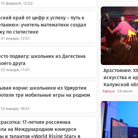
 10 февраля, 12:02
ский край от цифр к успеху – путь к
танию»: учитель математики создал
ку по статистике
 31 января, 12:01
есто подвигу: школьник из Дагестана
воего друга
Архстояние: X
 23 января, 11:01
искусства и а
Калужской об
ывая корни: школьники из Удмуртии
Афиша
- 24 июля
отали три мобильные игры на родном
 15 января, 16:01
расотка: 17-летняя россиянка
ила на Международном конкурсе
ы и талантов «World Rising Star» в