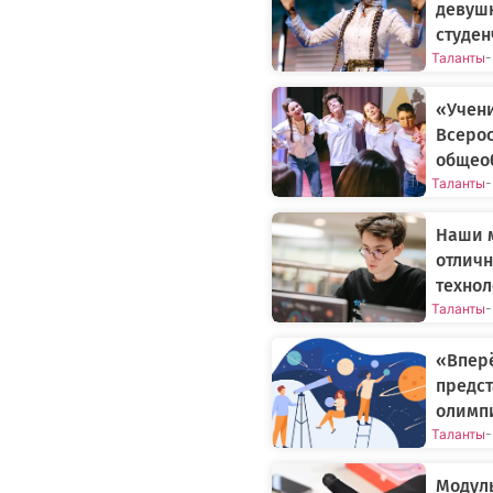
девушк
студен
Таланты
-
«Учени
Всеро
общео
Таланты
-
Наши 
отличн
технол
Таланты
-
«Вперё
предс
олимп
Таланты
-
Модуль