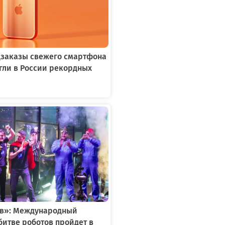
едзаказы свежего смартфона
игли в России рекордных
ов»: Международный
битве роботов пройдет в