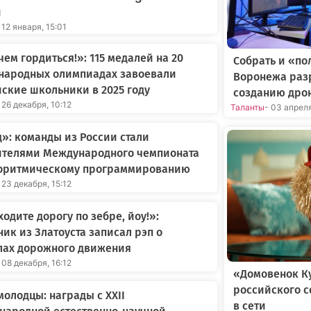
и
 12 января, 15:01
 чем гордиться!»: 115 медалей на 20
Собрать и «по
народных олимпиадах завоевали
Воронежа раз
ские школьники в 2025 году
созданию дро
 26 декабря, 10:12
Таланты
- 03 апрел
»: команды из России стали
ителями Международного чемпионата
горитмическому программированию
 23 декабря, 15:12
одите дорогу по зебре, йоу!»:
ик из Златоуста записал рэп о
лах дорожного движения
 08 декабря, 16:12
«Домовенок Ку
российского 
олодцы: награды с XXII
в сети