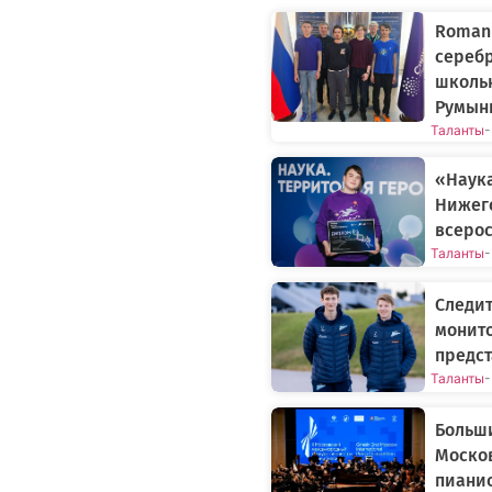
Romani
сереб
школь
Румын
Таланты
-
«Наука
Нижего
всерос
Таланты
-
Следит
монито
предст
Таланты
-
Больши
Моско
пиани