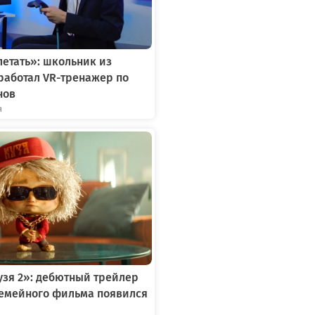
летать»: школьник из
работал VR-тренажер по
нов
я
зя 2»: дебютный трейлер
семейного фильма появился