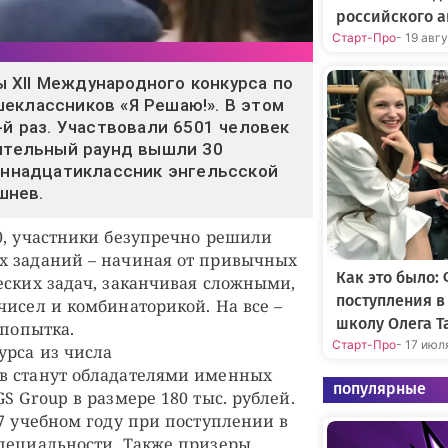
российского а
Старт-Про
- 19 авг
 XII Международного конкурса по
еклассников «Я Решаю!». В этом
-й раз. Участвовали 6501 человек
чительный раунд вышли 30
диннадцатиклассник энгельсской
шнев.
0, участники безупречно решили
х заданий – начиная от привычных
Как это было:
еских задач, заканчивая сложными,
поступления 
чисел и комбинаторикой. На все –
школу Олега Т
 попытка.
Старт-Про
- 17 июл
урса из числа
в станут обладателями именных
популярные
S Group в размере 180 тыс. рублей.
27 учебном году при поступлении в
пециальности. Также призеры