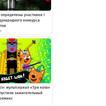
 определены участники I
дународного конкурса
тов
ря
к!»: мультсериал «Три кота»
ыпустили зажигательный
ремикс