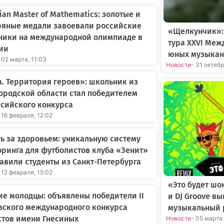
an Master of Mathematics: золотые и
ряные медали завоевали российские
«Щелкунчик»:
ники на международной олимпиаде в
тура XXVI Меж
ии
юных музыкан
 02 марта, 11:03
Новости
- 31 октяб
. Территория героев»: школьник из
родской области стал победителем
сийского конкурса
 16 февраля, 12:02
ь за здоровьем: уникальную систему
ринга для футболистов клуба «Зенит»
авили студенты из Санкт-Петербурга
 12 февраля, 15:02
«Это будет шо
е молодцы: объявлены победители II
и DJ Groove в
вского международного конкурса
музыкальный 
стов имени Гнесиных
Новости
- 05 марта