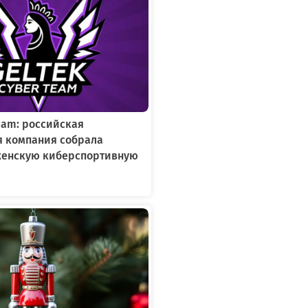
Team: российская
я компания собрала
женскую киберспортивную