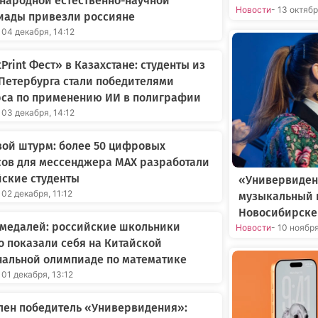
народной естественно-научной
Новости
- 13 октяб
иады привезли россияне
 04 декабря, 14:12
Print Фест» в Казахстане: студенты из
Петербурга стали победителями
рса по применению ИИ в полиграфии
 03 декабря, 14:12
ой штурм: более 50 цифровых
сов для мессенджера МАХ разработали
ские студенты
«Универвиден
 02 декабря, 11:12
музыкальный 
Новосибирске
 медалей: российские школьники
Новости
- 10 ноябр
 показали себя на Китайской
нальной олимпиаде по математике
 01 декабря, 13:12
лен победитель «Универвидения»: