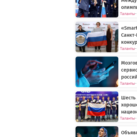
Между
олимп
Таланты
-
«Smart
Санкт-
конку
Таланты
-
Мозгов
серви
россий
Таланты
-
Шесть
хорошо
нацио
Таланты
-
Объяв