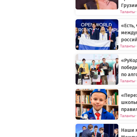
Грузи
Таланты
-
«Есть,
между
россий
Таланты
-
«РуКод
побед
по ал
Таланты
-
«Перех
школьн
прави
Таланты
-
Наши м