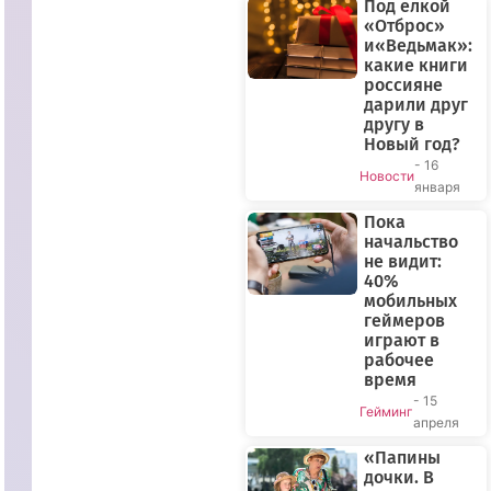
Под ёлкой
«Отброс»
и«Ведьмак»:
какие книги
россияне
дарили друг
другу в
Новый год?
- 16
Новости
января
Пока
начальство
ПРЯМОЙ
не видит:
40%
ЭФИР
мобильных
геймеров
играют в
рабочее
время
- 15
Гейминг
апреля
«Папины
дочки. В