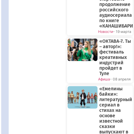
продолжение
российского
аудиосериала
по книге
«КАНАШИБАРИ
Новости
- 19 марта
«ОКТАВА-7. Ты
– автор!»:
фестиваль
креативных
индустрий
пройдет в
Туле
Афиша
- 08 апреля
«Емелины
байки»:
литературный
сериал в
стихах на
основе
известной
сказки
выпускают в