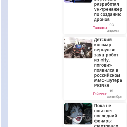
разработал
VR-тренажер
по созданию
дронов
- 03
Таланты
апреля
Детский
кошмар
вернулся:
заяц-робот
из «Ну,
погоди»
появился в
российском
MMO-шутере
PIONER
- 15
Гейминг
сентября
Пока не
погаснет
последний
фонарь:
стартовало