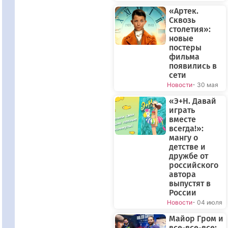
«Артек.
Сквозь
столетия»:
новые
постеры
фильма
появились в
сети
Новости
- 30 мая
«Э+Н. Давай
играть
вместе
всегда!»:
мангу о
детстве и
дружбе от
российского
автора
выпустят в
России
Новости
- 04 июля
Майор Гром и
все-все-все: