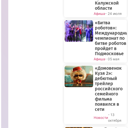
Калужской
области
Афиша
- 24 июля
«Битва
роботов»:
Международн
чемпионат по
битве роботов
пройдет в
Подмосковье
Афиша
- 05 мая
«Домовенок
Кузя 2»:
дебютный
трейлер
российского
семейного
фильма
появился в
сети
- 13
Новости
октября