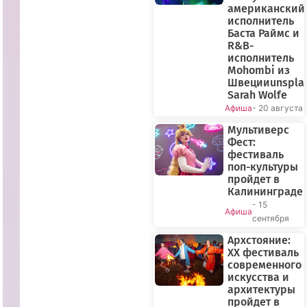
американский
исполнитель
Баста Раймс и
R&B-
исполнитель
Mohombi из
Швецииunspla
Sarah Wolfe
Афиша
- 20 августа
Мультиверс
Фест:
фестиваль
поп-культуры
пройдет в
Калининграде
- 15
Афиша
сентября
Архстояние:
XX фестиваль
современного
искусства и
архитектуры
пройдет в