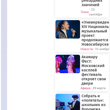
рекордных
значений
- 23
Техно
сентября
«Универвиден
XIV Националь
музыкальный
проект
продолжается 
Новосибирске
Новости
- 10 ноября
Акамару
Фест:
Московский
косплей
фестиваль
откроет свои
двери
Афиша
- 29 марта
Собрать и
«полетать»:
школьник из
Воронежа