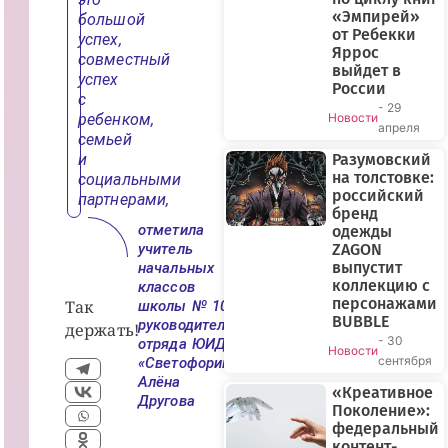
«Эмпирей»
большой
от Ребекки
успех,
Яррос
совместный
выйдет в
успех
России
с
- 29
ребенком,
Новости
апреля
семьей
и
Разумовский
на толстовке:
социальными
российский
партнерами,
бренд
отметила
одежды
учитель
ZAGON
выпустит
начальных
коллекцию с
классов
персонажами
Так
школы № 10,
BUBBLE
руководитель
держать!
- 30
отряда ЮИД
Новости
сентября
«Светофорик»
Алёна
«Креативное
Другова
Поколение»:
федеральный
контент-