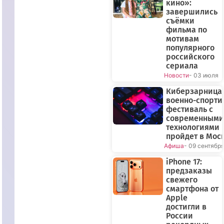
кино»:
завершились
съёмки
фильма по
мотивам
популярного
российского
сериала
Новости
- 03 июля
Киберзарница-
военно-спорт
фестиваль с
современными
технологиями
пройдет в Мос
Афиша
- 09 сентябр
iPhone 17:
предзаказы
свежего
смартфона от
Apple
достигли в
России