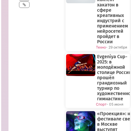
хакатон в
сфере
креативных
индустрий с
применением
нейросетей
пройдет в
России
Техно
- 29 октября
Evgeniya Cup-
2025: в
молодёжной
столице Росси
прошёл
грандиозный
турнир по
художественн
гимнастике
Спорт
- 05 июня
«Проекция»: н
фестивале све
в Москве
выступят