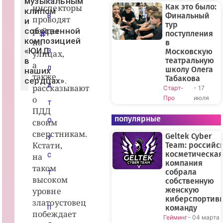
музыкальным
Как это было:
инспекторы
клипом
Финальный
В
проводят
и
тур
рейды
собственной
поступления
,
композицией
на
в
«ЮИД
Московскую
З
улицах,
в
театральную
а
Л
школу Олега
наших
также
Табакова
сердцах».
А
рассказывают
Старт-
- 17
о
Про
июля
Т
ПДД
популярные
своим
О
сверстникам.
Geltek Cyber
У
Кстати,
Team: российс
косметическая
на
С
компания
таком
собрала
Т
высоком
собственную
женскую
уровне
,
киберспортив
златоустовец
команду
П
побеждает
Гейминг
- 04 марта