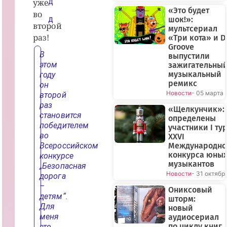
уже
Д
«Это будет
во
шок!»:
Д
второй
мультсериал
раз!
«Три кота» и D
Groove
В
выпустили
этом
зажигательны
музыкальный
году
ремикс
он
Новости
- 05 марта
второй
раз
«Щелкунчик»:
становится
определены
победителем
участники I ту
во
XXVI
Всероссийском
Международно
конкурса юны
конкурсе
музыкантов
„Безопасная
Новости
- 31 октябр
дорога
–
Ониксовый
детям“.
шторм:
Для
новый
меня
аудиосериал
по циклу книг
это