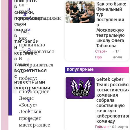
поиграть
б
Как это было:
он
в
р
Финальный
Н
даст
а
снежки,
тур
з
рекомендациями
попробовать
о
поступления
Т
в
свои
о
в
а
силы
Московскую
Ы
том,
н
в
театральную
и
как
я
,
школу Олега
тэг‑регби
и
правильно
Табакова
и
н
Ф
тренироваться
Старт-
- 17
а
керлинге,
у
и
Про
июля
а
к
Е
и
также
настраиваться
г
популярные
встретиться
на
С
о
с
р
победу;
Geltek Cyber
о
Т
известными
–
д
Team: российс
спортсменами.
а
косметическая
сноубордист
И
М
компания
о
Денис
собрала
с
В
«Бонус»
к
собственную
в
женскую
Леонтьев
А
ы
киберспортив
проведет
команду
Л
мастер‑класс
Гейминг
- 04 марта