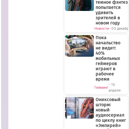
темное фэнтез
попытается
удивить
зрителей в
новом году
Новости
- 03 декабр
Пока
начальство
не видит:
40%
мобильных
геймеров
играют в
рабочее
время
- 15
Гейминг
апреля
Ониксовый
шторм:
новый
аудиосериал
по циклу книг
«Эмпирей»