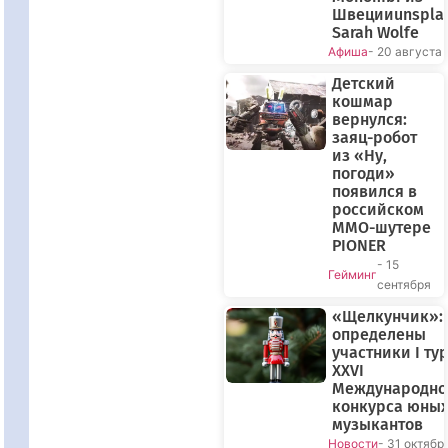
Швецииunspla
Sarah Wolfe
Афиша
- 20 августа
Детский
кошмар
вернулся:
заяц-робот
из «Ну,
погоди»
появился в
российском
MMO-шутере
PIONER
- 15
Гейминг
сентября
«Щелкунчик»:
определены
участники I ту
XXVI
Международно
конкурса юны
музыкантов
Новости
- 31 октябр