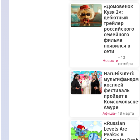
«Домовенок
Кузя 2»:
дебютный
трейлер
российского
семейного
фильма
появился в
сети
- 13
Новости
октября
HaruHisuteri:
мультифандом
косплей-
фестиваль
пройдет в
Комсомольске-
Амуре
Афиша
- 18 марта
«Russian
Levels Are
Peak»: в