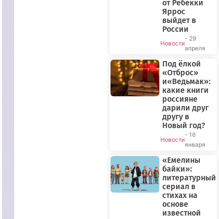
от Ребекки
Яррос
выйдет в
России
- 29
Новости
апреля
Под ёлкой
«Отброс»
ПРЯМОЙ
и«Ведьмак»:
ЭФИР
какие книги
россияне
дарили друг
другу в
Новый год?
- 16
Новости
января
«Емелины
байки»:
литературный
сериал в
стихах на
основе
известной