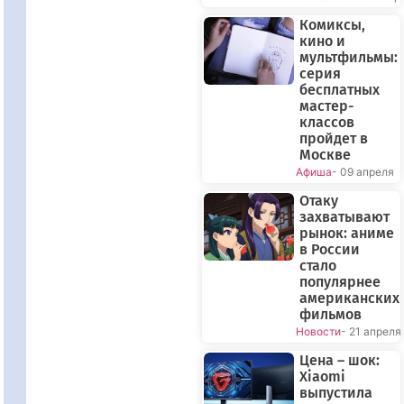
Комиксы,
кино и
мультфильмы:
серия
бесплатных
мастер-
классов
пройдет в
Москве
Афиша
- 09 апреля
Отаку
захватывают
рынок: аниме
в России
стало
популярнее
американских
фильмов
Новости
- 21 апреля
Цена – шок:
Xiaomi
выпустила