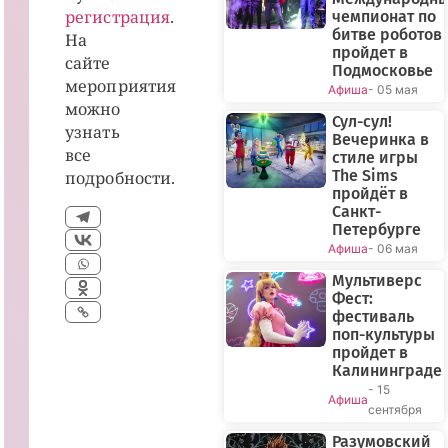
регистрация
.
чемпионат по
битве роботов
На
пройдет в
сайте
Подмосковье
мероприятия
Афиша
- 05 мая
можно
Сул-сул!
узнать
Вечеринка в
все
стиле игры
The Sims
подробности.
пройдёт в
Санкт-
Петербурге
Афиша
- 06 мая
Мультиверс
Фест:
фестиваль
поп-культуры
пройдет в
Калининграде
- 15
Афиша
сентября
Разумовский