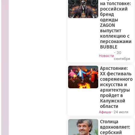
на толстовке:
российский
бренд
одежды
ZAGON
выпустит
коллекцию с
персонажами
BUBBLE
- 30
Новости
сентября
Архстояние:
XX фестиваль
современного
искусства и
архитектуры
пройдет в
Калужской
области
Афиша
- 24 июля
Столица
вдохновляет:
сербский