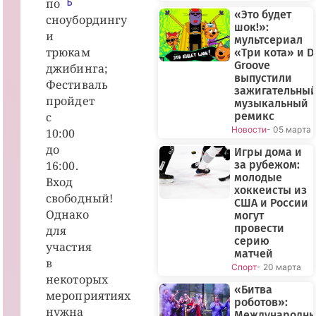
по
Ь
«Это будет
сноубордингу
шок!»:
и
мультсериал
трюкам
«Три кота» и D
Groove
джибинга;
выпустили
Фестиваль
зажигательны
пройдет
музыкальный
с
ремикс
Новости
- 05 марта
10:00
до
Игры дома и
16:00.
за рубежом:
молодые
Вход
хоккеисты из
свободный!
США и России
Однако
могут
провести
для
серию
участия
матчей
в
Спорт
- 20 марта
некоторых
«Битва
мероприятиях
роботов»:
нужна
Международн