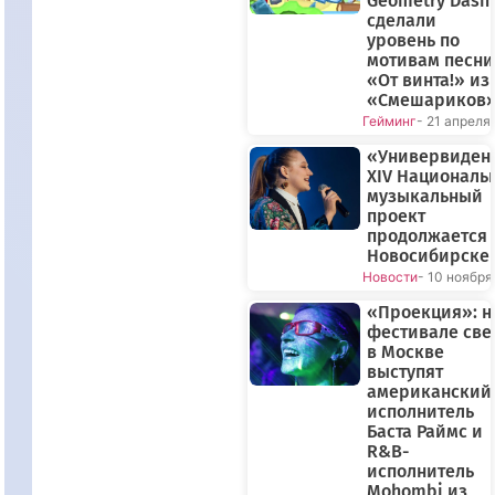
Geometry Dash
сделали
уровень по
мотивам песни
«От винта!» из
«Смешариков
Гейминг
- 21 апреля
«Универвиден
XIV Националь
музыкальный
проект
продолжается 
Новосибирске
Новости
- 10 ноября
«Проекция»: н
фестивале све
в Москве
выступят
американский
исполнитель
Баста Раймс и
R&B-
исполнитель
Mohombi из