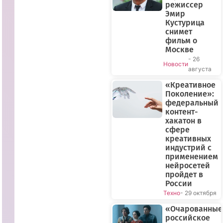
режиссер
Эмир
Кустурица
снимет
фильм о
Москве
- 26
Новости
августа
«Креативное
Поколение»:
федеральный
контент-
хакатон в
сфере
креативных
индустрий с
применением
нейросетей
пройдет в
России
Техно
- 29 октября
«Очарованные
российское