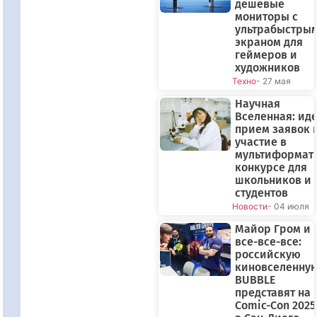
дешевые
мониторы с
ультрабыстры
экраном для
геймеров и
художников
Техно
- 27 мая
Научная
Вселенная: иде
прием заявок 
участие в
мультиформат
конкурсе для
школьников и
студентов
Новости
- 04 июля
Майор Гром и
все-все-все:
российскую
киновселенну
BUBBLE
представят на
Comic-Con 2025