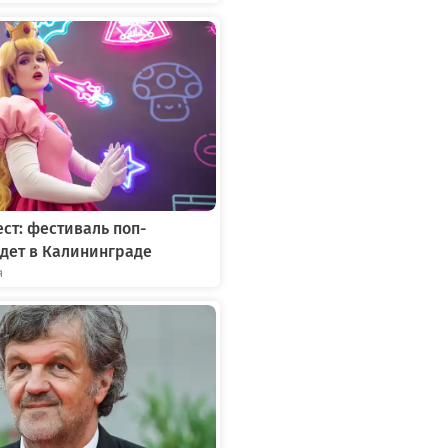
ст: фестиваль поп-
дет в Калининграде
я