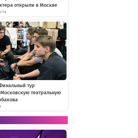
ктера открыли в Москве
уста
 Финальный тур
в Московскую театральную
абакова
я