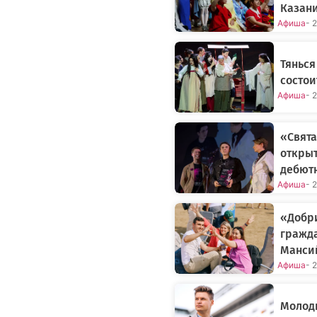
Казан
Афиша
- 
Тянься
состои
Афиша
- 
«Свята
открыт
дебют
Афиша
- 
«Добр
гражда
Манси
Афиша
- 
Молод