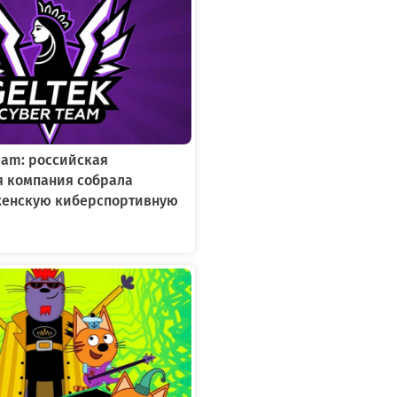
Team: российская
я компания собрала
женскую киберспортивную