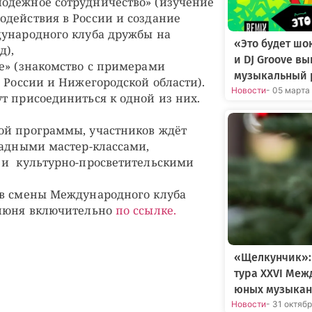
одёжное сотрудничество» (изучение
действия в России и создание
дународного клуба дружбы на
«Это будет шо
д),
и DJ Groove в
е» (знакомство с примерами
музыкальный 
 России и Нижегородской области).
Новости
- 05 марта
т присоединиться к одной из них.
ой программы, участников ждёт
ладными мастер-классами,
 и культурно-просветительскими
ов смены Международного клуба
 июня включительно
по ссылке.
«Щелкунчик»:
тура XXVI Меж
юных музыкан
Новости
- 31 октяб