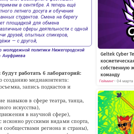
примем в сентябре. А теперь ещё
ного летнего досуга и обучения
анных студентов. Смена на берегу
нет площадкой для обмена
различные сферы деятельности с одной
чи друзей, опытных спикеров,
ёжи — с другой,
р молодежной политики Нижегородской
Geltek Cyber 
а Ануфриева
косметическа
собственную 
будут работать 6 лабораторий:
команду
по созданию медиаконтента:
Гейминг
- 04 марта
осъемка, запись подкастов и
ие навыков в сфере театра, танца,
ого искусства),
движения в научной сфере),
 с исконно русскими видами спорта,
и сообществами региона и страны),