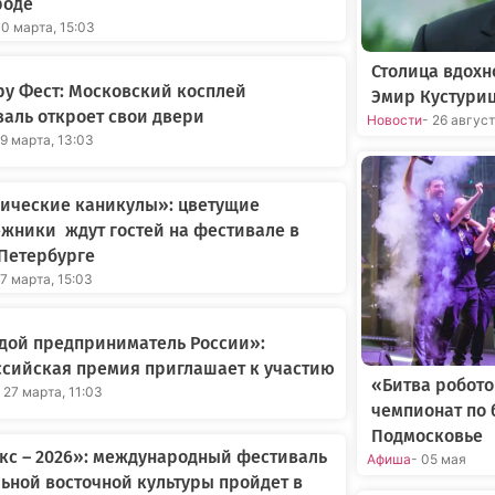
роде
30 марта, 15:03
Столица вдохн
у Фест: Московский косплей
Эмир Кустури
аль откроет свои двери
Новости
- 26 авгус
29 марта, 13:03
нические каникулы»: цветущие
жники ждут гостей на фестивале в
Петербурге
27 марта, 15:03
дой предприниматель России»:
сийская премия приглашает к участию
«Битва робот
 27 марта, 11:03
чемпионат по 
Подмосковье
кс – 2026»: международный фестиваль
Афиша
- 05 мая
ьной восточной культуры пройдет в