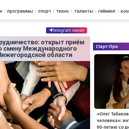
и
программы
спорт
техно
таланты
гейминг
ко
telegram канал
удничество: открыт приём
Старт-Про
ю смену Международного
Нижегородской области
«Олег Табаков
человека»: и
90-летию со д