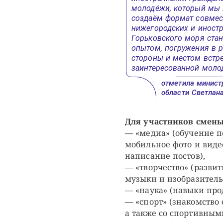
молодёжи, который мы 
создаём формат совмест
нижегородских и иностр
Горьковского моря ста
опытом, погружения в 
стороны и местом встре
заинтересованной молод
отметила минист
области Светлан
Для участников смены 
— «медиа» (обучение 
мобильное фото и виде
написание постов),
— «творчество» (развит
музыки и изобразительн
— «наука» (навыки про
— «спорт» (знакомство
а также со спортивным