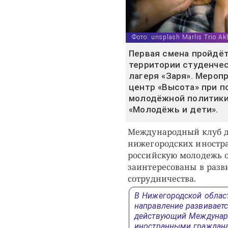
Фото: unsplash Marlis Trio Ak
Первая смена пройдёт
территории студенче
лагеря «Заря». Мероп
центр «Высота» при 
молодёжной политики 
«Молодёжь и дети».
Международный клуб д
нижегородских иностра
российскую молодежь от
заинтересованы в раз
сотрудничества.
В Нижегородской облас
направление развиваетс
действующий Междунаро
иностранными граждана