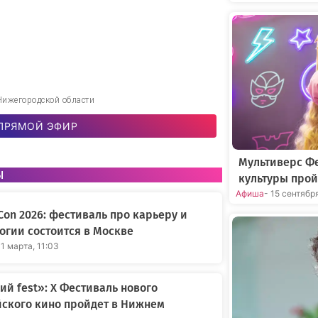
Нижегородской области
ПРЯМОЙ ЭФИР
Мультиверс Фе
ы
культуры прой
Афиша
- 15 сентябр
Con 2026: фестиваль про карьеру и
огии состоится в Москве
31 марта, 11:03
ий fest»: X Фестиваль нового
ского кино пройдет в Нижнем