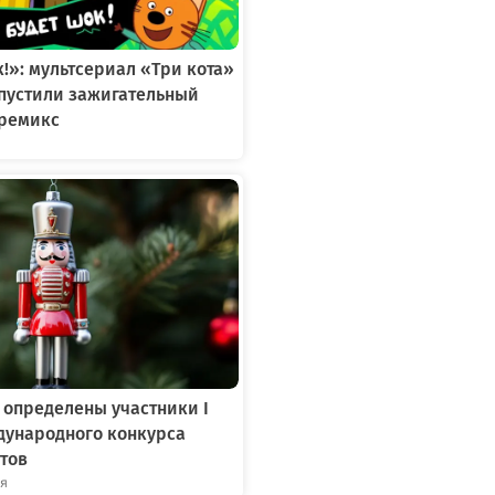
к!»: мультсериал «Три кота»
ыпустили зажигательный
ремикс
 определены участники I
дународного конкурса
тов
ря