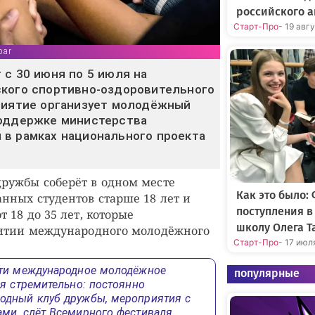
российского а
Старт-Про
- 19 авг
bar
 с 30 июня по 5 июля на
ского спортивно-оздоровительного
риятие организует молодёжный
поддержке министерства
в рамках национального проекта
ружбы соберёт в одном месте
Как это было:
нных студентов старше 18 лет и
поступления 
 18 до 35 лет, которые
школу Олега Т
витии международного молодёжного
Старт-Про
- 17 июл
ти международное молодёжное
популярные
я стремительно: постоянно
дный клуб дружбы, мероприятия с
ми, слёт Всемирного фестиваля