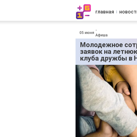
главная
новост
-
05 июня
Афиша
Молодежное сотр
заявок на летню
клуба дружбы в 