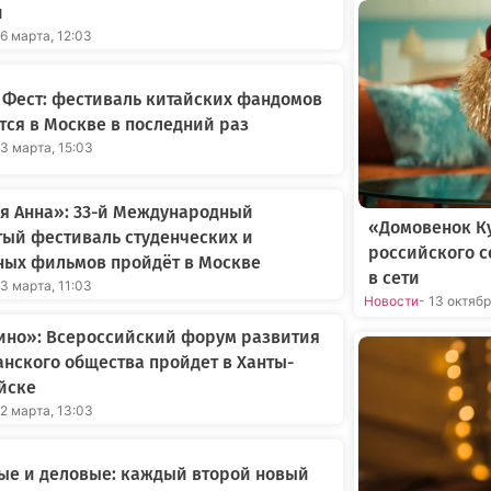
и
26 марта, 12:03
 Фест: фестиваль китайских фандомов
тся в Москве в последний раз
23 марта, 15:03
я Анна»: 33-й Международный
«Домовенок Ку
ый фестиваль студенческих и
российского 
ных фильмов пройдёт в Москве
в сети
23 марта, 11:03
Новости
- 13 октяб
ино»: Всероссийский форум развития
нского общества пройдет в Ханты-
йске
22 марта, 13:03
ые и деловые: каждый второй новый