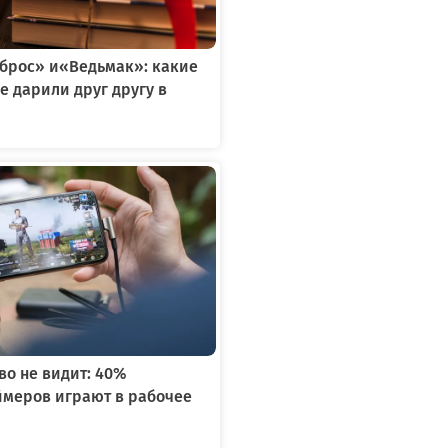
тброс» и«Ведьмак»: какие
е дарили друг другу в
я
во не видит: 40%
ймеров играют в рабочее
я