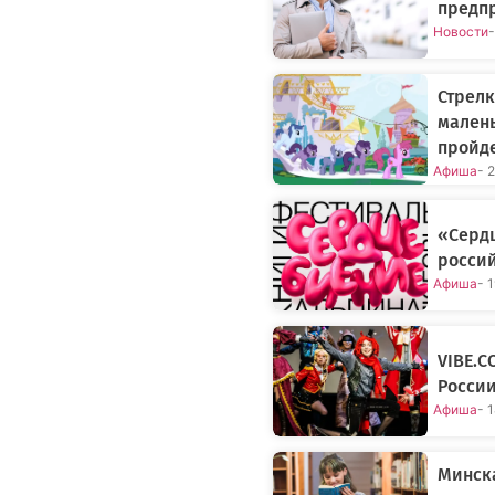
предпр
Новости
-
Стрелк
малень
пройд
Афиша
- 
«Сердц
россий
Афиша
- 
VIBE.C
Росси
Афиша
- 
Минск