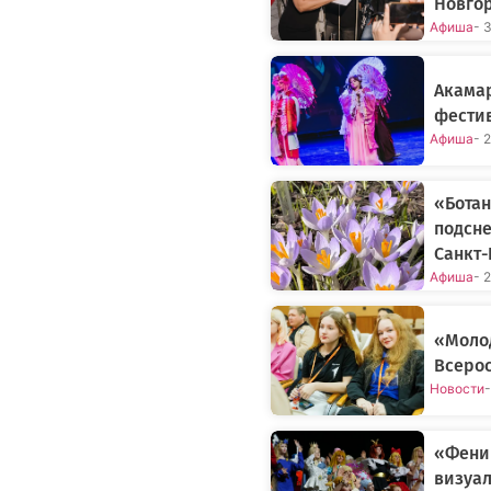
Новго
Афиша
- 
Акамар
фестив
Афиша
- 
«Бота
подсне
Санкт-
Афиша
- 
«Моло
Всерос
Новости
-
«Фени
визуал