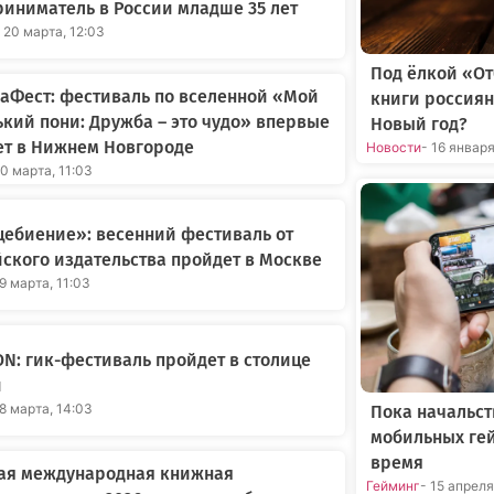
иниматель в России младше 35 лет
 20 марта, 12:03
Под ёлкой «О
аФест: фестиваль по вселенной «Мой
книги россиян
кий пони: Дружба – это чудо» впервые
Новый год?
ет в Нижнем Новгороде
Новости
- 16 январ
20 марта, 11:03
ебиение»: весенний фестиваль от
ского издательства пройдет в Москве
19 марта, 11:03
ON: гик-фестиваль пройдет в столице
и
18 марта, 14:03
Пока начальст
мобильных ге
время
ая международная книжная
Гейминг
- 15 апрел