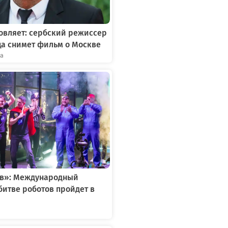
овляет: сербский режиссер
ца снимет фильм о Москве
та
ов»: Международный
битве роботов пройдет в