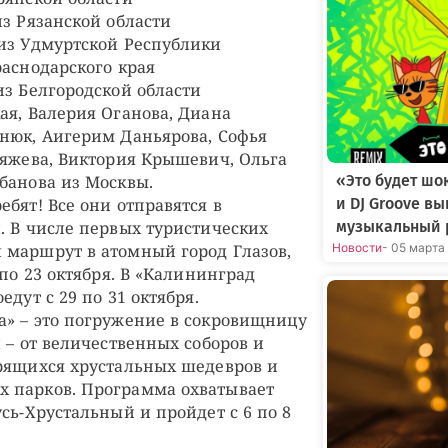
из Рязанской области
из Удмуртской Республики
раснодарского края
из Белгородской области
ая, Валерия Оганова, Диана
нюк, Аигерим Даньярова, Софья
ряжева, Виктория Крышевич, Ольга
«Это будет шо
банова из Москвы.
и DJ Groove в
бят! Все они отправятся в
музыкальный 
. В числе первых туристических
Новости
- 05 марта
 маршрут в атомный город Глазов,
 по 23 октября. В «Калининград
едут с 29 по 31 октября.
» – это погружение в сокровищницу
 – от величественных соборов и
рящихся хрустальных шедевров и
 парков. Программа охватывает
сь-Хрустальный и пройдет с 6 по 8