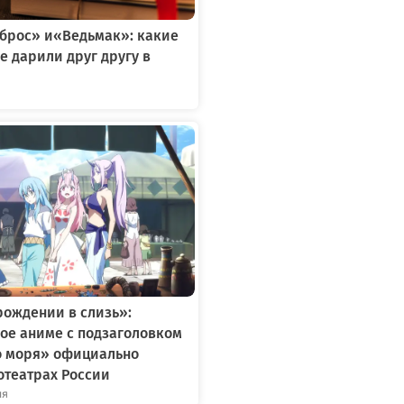
тброс» и«Ведьмак»: какие
е дарили друг другу в
я
рождении в слизь»:
ое аниме с подзаголовком
о моря» официально
отеатрах России
ля