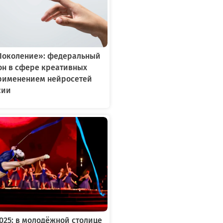
Поколение»: федеральный
он в сфере креативных
применением нейросетей
сии
2025: в молодёжной столице