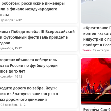
а роботов»: российские инженеры
или в финале международного
оната
2 декабря, 14:12
«Креативное 
онат Победителей»: III Всероссийский
контент-хакат
й футбольный фестиваль пройдет в
индустрий с 
едово
пройдет в Рос
9 декабря, 15:12
Техно
- 29 октября
воротах: объявлен победитель
ства России по футболу среди
ков до 15 лет
0 декабря, 16:12
одите дорогу по зебре, йоу!»:
ик из Златоуста записал рэп о
лах дорожного движения
 08 декабря, 16:12
Evgeniya Cup-