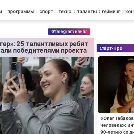
и
программы
спорт
техно
таланты
гейминг
ко
telegram канал
гер»: 25 талантливых ребят
Старт-Про
тали победителями проекта
«Олег Табаков
человека»: и
90-летию со д