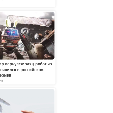
р вернулся: заяц-робот из
появился в российском
IONER
бря