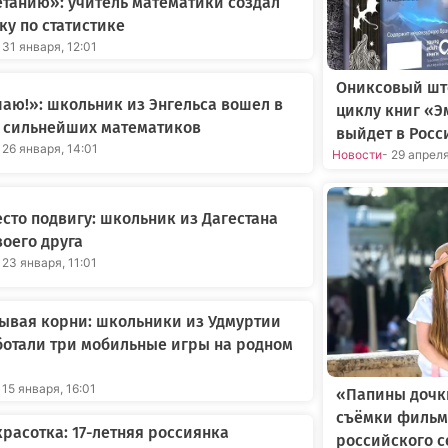
танию»: учитель математики создал
ку по статистике
 31 января, 12:01
Ониксовый шт
аю!»: школьник из Энгельса вошел в
циклу книг «Э
0 сильнейших математиков
выйдет в Росс
 26 января, 14:01
Новости
- 29 апрел
есто подвигу: школьник из Дагестана
воего друга
 23 января, 11:01
ывая корни: школьники из Удмуртии
отали три мобильные игры на родном
 15 января, 16:01
«Папины дочки
съёмки фильм
расотка: 17-летняя россиянка
российского 