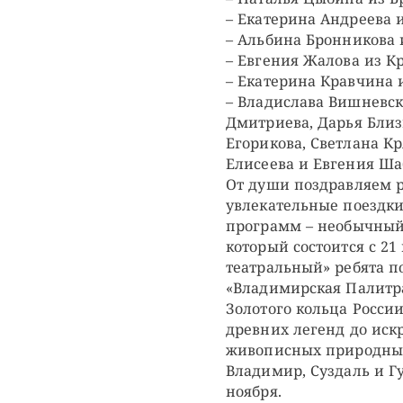
– Екатерина Андреева 
– Альбина Бронникова 
– Евгения Жалова из К
– Екатерина Кравчина 
– Владислава Вишневск
Дмитриева, Дарья Близ
Егорикова, Светлана К
Елисеева и Евгения Ша
От души поздравляем ре
увлекательные поездки
программ – необычный
который состоится с 21
театральный» ребята по
«Владимирская Палитра
Золотого кольца России
древних легенд до иск
живописных природных
Владимир, Суздаль и Гу
ноября.