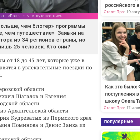
российского а
Старт-Про
- 19 авг
кта «Больше, чем путешествие»
Больше, чем блогер» программы
 чем путешествие». Заявки на
тора из 34 регионов страны, но
ишь 25 человек. Кто они?
ы от 18 до 45 лет, которые уже в
вятся в увлекательные поездки по
.
Как это было:
еровской области
поступления 
ихаил Шагалов и Евгения
школу Олега Т
одской области
Старт-Про
- 17 июл
 из Архангельской области
рия Кудреватых из Пермского края
популярные
тьяна Поминова и Денис Заика из
рянской области