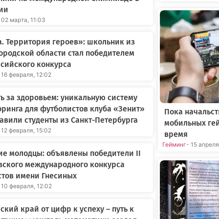
ии
 02 марта, 11:03
. Территория героев»: школьник из
родской области стал победителем
сийского конкурса
 16 февраля, 12:02
ь за здоровьем: уникальную систему
ринга для футболистов клуба «Зенит»
Пока начальст
авили студенты из Санкт-Петербурга
мобильных ге
 12 февраля, 15:02
время
Гейминг
- 15 апрел
е молодцы: объявлены победители II
вского международного конкурса
стов имени Гнесиных
 10 февраля, 12:02
ский край от цифр к успеху – путь к