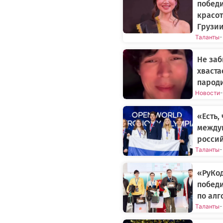
побед
красот
Грузи
Таланты
-
Не заб
хваста
пароди
Новости
-
«Есть,
между
россий
Таланты
-
«РуКод
побед
по ал
Таланты
-