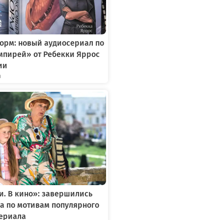
орм: новый аудиосериал по
мпирей» от Ребекки Яррос
ии
я
. В кино»: завершились
а по мотивам популярного
сериала