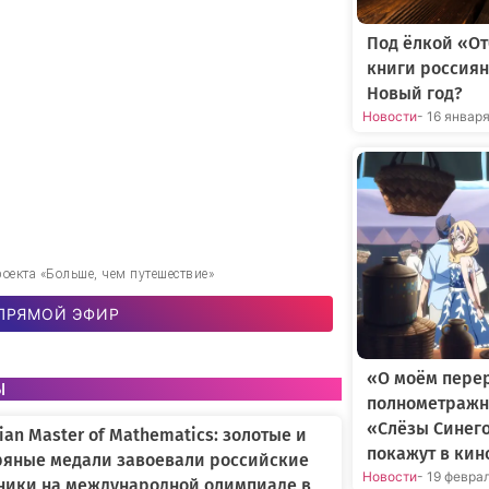
Под ёлкой «О
книги россиян
Новый год?
Новости
- 16 январ
оекта «Больше, чем путешествие»
ПРЯМОЙ ЭФИР
«О моём пере
ы
полнометражн
«Слёзы Синег
an Master of Mathematics: золотые и
покажут в кин
ряные медали завоевали российские
Новости
- 19 февра
ники на международной олимпиаде в