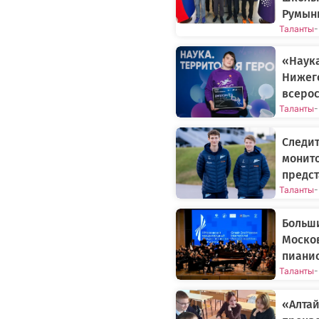
Румын
Таланты
-
«Наука
Нижего
всерос
Таланты
-
Следит
монито
предст
Таланты
-
Больши
Моско
пиани
Таланты
-
«Алтай