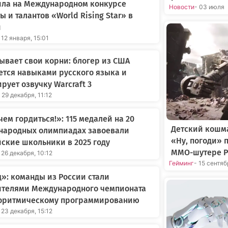
ила на Международном конкурсе
Новости
- 03 июля
ы и талантов «World Rising Star» в
и
 12 января, 15:01
ывает свои корни: блогер из США
ется навыками русского языка и
рует озвучку Warcraft 3
 29 декабря, 11:12
 чем гордиться!»: 115 медалей на 20
Детский кошма
народных олимпиадах завоевали
«Ну, погоди» 
ские школьники в 2025 году
MMO-шутере P
 26 декабря, 10:12
Гейминг
- 15 сентя
»: команды из России стали
ителями Международного чемпионата
горитмическому программированию
 23 декабря, 15:12