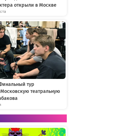
ктера открыли в Москве
уста
 Финальный тур
в Московскую театральную
абакова
я