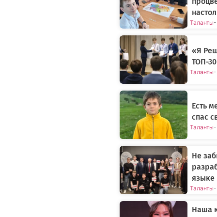
процве
настол
Таланты
-
«Я Реш
ТОП-3
Таланты
-
Есть м
спас с
Таланты
-
Не заб
разраб
языке
Таланты
-
Наша к