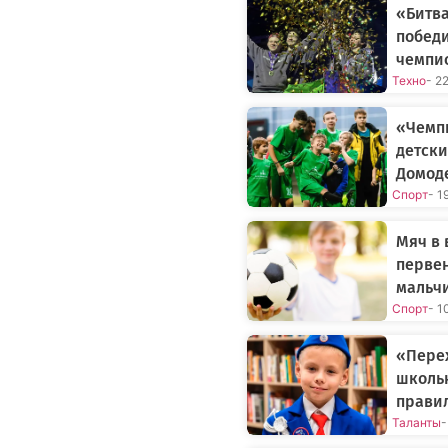
«Битв
побед
чемпи
Техно
- 2
«Чемпи
детски
Домод
Спорт
- 1
Мяч в 
первен
мальчи
Спорт
- 1
«Перех
школьн
прави
Таланты
-