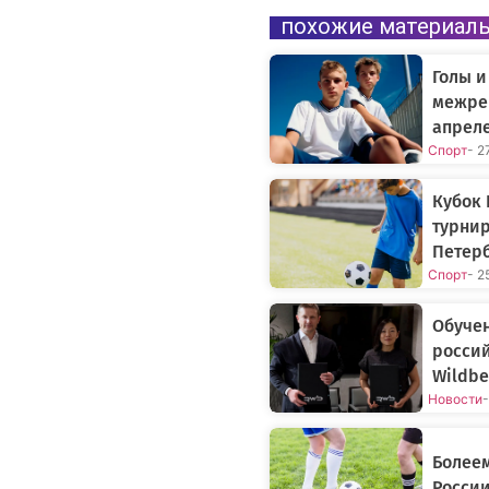
похожие материал
Голы и
межре
апрел
Спорт
- 2
Кубок 
турнир
Петер
Спорт
- 2
Обучен
россий
Wildbe
Новости
-
Болеем
России