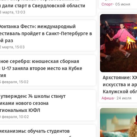
Спорт
- 05 июня
 дали старт в Свердловской области
3 марта, 13:03
Фонтанка Фест»: международный
стиваль пройдет в Санкт-Петербурге в
й раз
2 марта, 15:03
ное серебро: юношеская сборная
 U-17 заняла второе место на Кубке
тия
Архстояние: X
5 февраля, 15:02
искусства и а
Калужской об
 утвержден: 74 школы станут
Афиша
- 24 июля
иками нового сезона
гиональных ЮФЛ
0 февраля, 10:02
еханизмы: обучать студентов