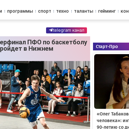
и
программы
спорт
техно
таланты
гейминг
ко
telegram канал
уперфинал ПФО по баскетболу
Старт-Про
пройдет в Нижнем
«Олег Табаков
человека»: и
90-летию со д