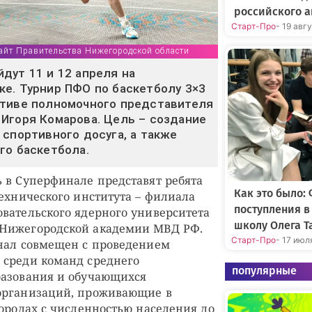
российского а
Старт-Про
- 19 авг
айт Правительства Нижегородской области
дут 11 и 12 апреля на
е. Турнир ПФО по баскетболу 3×3
ативе полномочного представителя
Игоря Комарова. Цель – создание
 спортивного досуга, а также
го баскетбола.
 в Суперфинале представят ребята
Как это было:
технического института – филиала
поступления 
вательского ядерного университета
школу Олега Т
Нижегородской академии МВД РФ.
Старт-Про
- 17 июл
нал совмещен с проведением
 среди команд среднего
популярные
разования и обучающихся
организаций, проживающие в
городах с численностью населения до