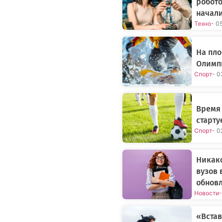
робото
начал
Техно
- 0
На пло
Олимпи
Спорт
- 0
Время
старту
Спорт
- 0
Никак
вузов 
обнов
Новости
-
«Встав