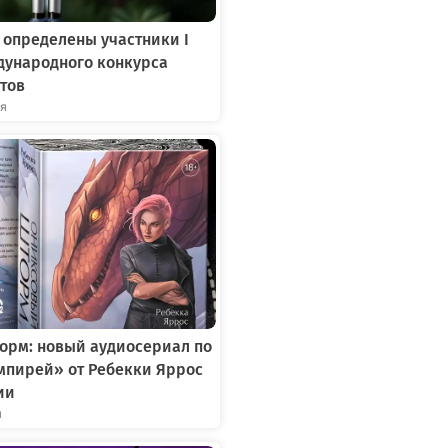
 определены участники I
дународного конкурса
тов
ря
орм: новый аудиосериал по
мпирей» от Ребекки Яррос
ии
я