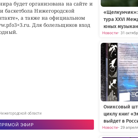
нира будет организована на сайте и
и баскетбола Нижегородской
«Щелкунчик»:
нтакте», а также на официальном
тура XXVI Меж
w.pfo3×3.ru. Для болельщиков вход
юных музыкан
бодный.
Новости
- 31 октяб
Ониксовый шт
циклу книг «Э
Нижегородской области
выйдет в Росс
ПРЯМОЙ ЭФИР
Новости
- 29 апрел