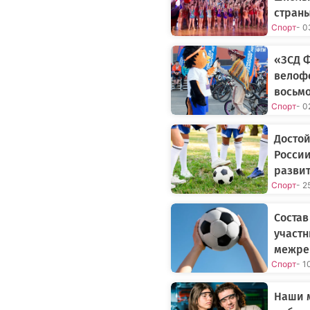
страны
Спорт
- 0
«ЗСД 
велофе
восьмо
Спорт
- 0
Достой
России
разви
Спорт
- 2
Состав
участн
межре
Спорт
- 1
Наши м