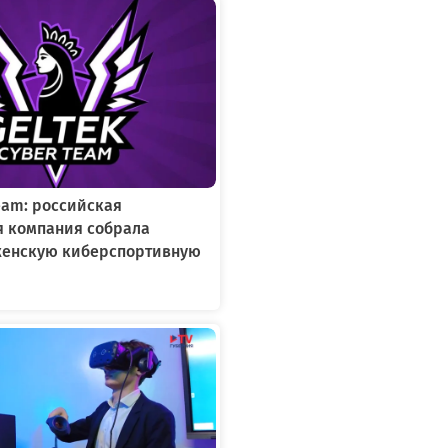
Team: российская
я компания собрала
женскую киберспортивную