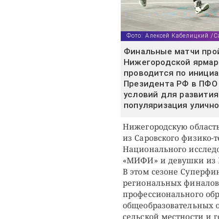
Фото: Алексей Кабелицкий /С
Финальные матчи прой
Нижегородской ярмарк
проводится по иници
Президента РФ в ПФО 
условий для развития
популяризация улично
Нижегородскую область
из Саровского физико-
Национального исследо
«МИФИ» и девушки из 
В этом сезоне Суперфи
региональных финалов
профессионального об
общеобразовательных 
сельской местности и 