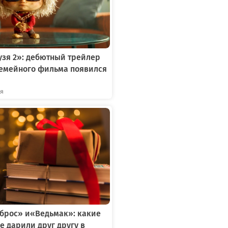
зя 2»: дебютный трейлер
семейного фильма появился
ря
тброс» и«Ведьмак»: какие
е дарили друг другу в