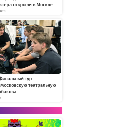
ктера открыли в Москве
уста
 Финальный тур
в Московскую театральную
абакова
я