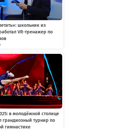
летать»: школьник из
работал VR-тренажер по
нов
я
2025: в молодёжной столице
л грандиозный турнир по
ой гимнастике