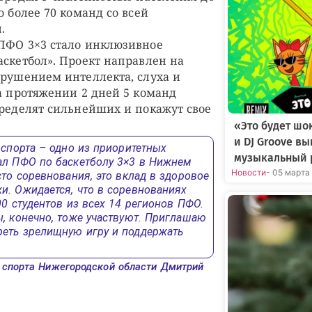
о более 70 команд со всей
.
ПФО 3×3 стало инклюзивное
аскетбол». Проект направлен на
арушением интеллекта, слуха и
На протяжении 2 дней 5 команд
пределят сильнейших и покажут свое
«Это будет шо
и DJ Groove в
 спорта – одно из приоритетных
музыкальный 
ал ПФО по баскетболу 3×3 в Нижнем
Новости
- 05 марта
сто соревнования, это вклад в здоровое
и. Ожидается, что в соревнованиях
00 студентов из всех 14 регионов ПФО.
, конечно, тоже участвуют. Приглашаю
еть зрелищную игру и поддержать
 спорта Нижегородской области Дмитрий