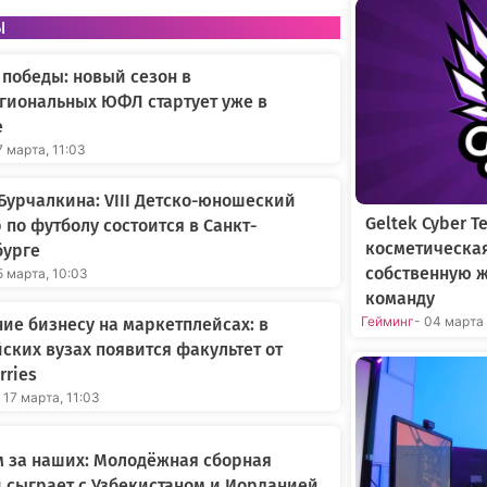
ы
 победы: новый сезон в
гиональных ЮФЛ стартует уже в
е
7 марта, 11:03
Бурчалкина: VIII Детско-юношеский
Geltek Cyber 
 по футболу состоится в Санкт-
косметическа
бурге
собственную 
5 марта, 10:03
команду
Гейминг
- 04 марта
ие бизнесу на маркетплейсах: в
ских вузах появится факультет от
rries
 17 марта, 11:03
 за наших: Молодёжная сборная
 сыграет с Узбекистаном и Иорданией