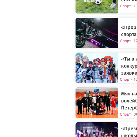
Спорт
- 1
«Прор
спорта
Спорт
- 1
«Ты в 
конкур
заявк
Спорт
- 1
Мяч на
волейб
Петер
Спорт
- 0
«Прези
школь