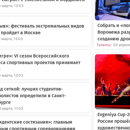
3 марта, 13:03
Собрать и «по
ыв»: фестиваль экстремальных видов
Воронежа раз
 пройдет в Москве
созданию дро
2 марта, 15:03
Таланты
- 03 апрел
игре»: VI сезон Всероссийского
са спортивных проектов принимает
и
0 марта, 12:03
д сеткой: лучших студентов-
олистов определили в Санкт-
бурге
6 марта, 11:03
Evgeniya Cup-
России прошё
дентские состязания»: главным
художественн
ным спортивным соревнованиями