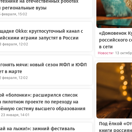
технике на отечественных роботах
и региональные вузы
5 февраля, 15:02
щадке Okko: круглосуточный канал с
«Домовенок Ку
йскими играми запустят в России
российского 
3 февраля, 12:02
в сети
Новости
- 13 октяб
 гонять мячи: новый сезон МФЛ и ЮФЛ
ет в марте
2 февраля, 12:02
ой «болонки»: расширился список
в пилотном проекте по переходу на
лённую систему высшего образования
 23 января, 14:01
Под ёлкой «О
ай на лыжи!»: зимний фестиваль
книги россиян