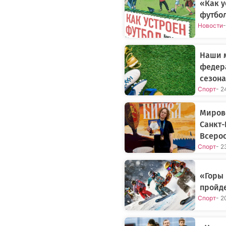
«Как у
футбол
Новости
-
Наши 
федер
сезона
Спорт
- 2
Мирово
Санкт-
Всерос
Спорт
- 2
«Горы
пройде
Спорт
- 2