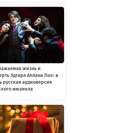
ражаемая жизнь и
ерть Эдгара Аллана По»: в
ь русская аудиоверсия
кого мюзикла