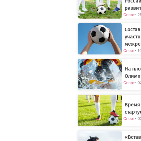
России
разви
Спорт
- 2
Состав
участн
межре
Спорт
- 1
На пло
Олимпи
Спорт
- 0
Время
старту
Спорт
- 0
«Встав