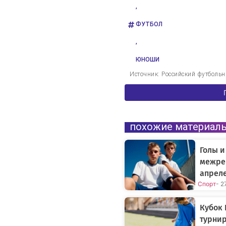
,
ФУТБОЛ
,
ЮНОШИ
Источник: Российский футболь
похожие материал
Голы и
межре
апрел
Спорт
- 2
Кубок 
турнир