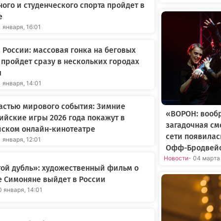
ого и студенческого спорта пройдет в
е
1 января, 16:01
России: массовая гонка на беговых
пройдет сразу в нескольких городах
ы
1 января, 14:01
астью мирового события: Зимние
«ВОРОН: вооб
йские игры 2026 года покажут в
загадочная см
йском онлайн-кинотеатре
сети появилас
1 января, 12:01
Офф-Бродвейс
Новости
- 04 марта
ой дубль»: художественный фильм о
 Симоняне выйдет в России
0 января, 14:01