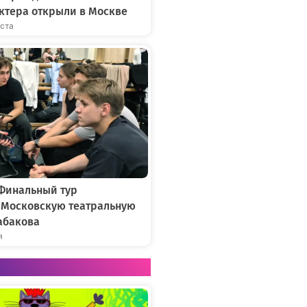
ктера открыли в Москве
уста
 Финальный тур
в Московскую театральную
абакова
я