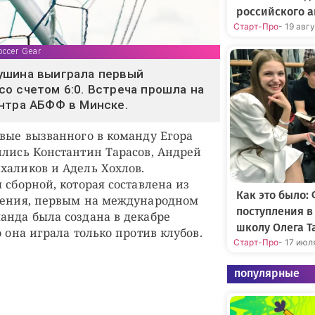
российского а
Старт-Про
- 19 авг
occer Gear
ушина выиграла первый
о счетом 6:0. Встреча прошла на
нтра АБФФ в Минске.
рвые вызванного в команду Егора
ились Константин Тарасов, Андрей
халиков и Адель Хохлов.
 сборной, которая составлена из
Как это было:
ждения, первым на международном
поступления 
анда была создана в декабре
школу Олега Т
о она играла только против клубов.
Старт-Про
- 17 июл
популярные