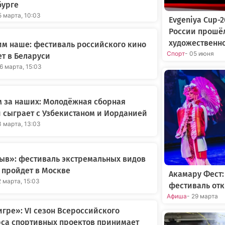
бурге
5 марта, 10:03
Evgeniya Cup-
России прошё
художественн
м наше: фестиваль российского кино
Спорт
- 05 июня
т в Беларуси
16 марта, 15:03
 за наших: Молодёжная сборная
 сыграет с Узбекистаном и Иорданией
3 марта, 13:03
ыв»: фестиваль экстремальных видов
 пройдет в Москве
Акамару Фест
2 марта, 15:03
фестиваль отк
Афиша
- 29 марта
игре»: VI сезон Всероссийского
са спортивных проектов принимает