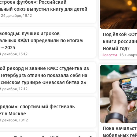
строен футбол»: Российский
ьный союз выпустил книгу для детей
 24 декабря, 16:12
молодцы: лучших игроков
Под ёлкой «О
альных ЮФЛ определили по итогам
книги россиян
 – 2025
Новый год?
4 декабря, 15:12
Новости
- 16 январ
й рекорд и звание КМС: студентка из
Петербурга отлично показала себя на
сийском турнире «Невская битва X»
3 декабря, 12:12
 рядом»: спортивный фестиваль
т в Москве
0 декабря, 13:12
Пока начальст
мобильных ге