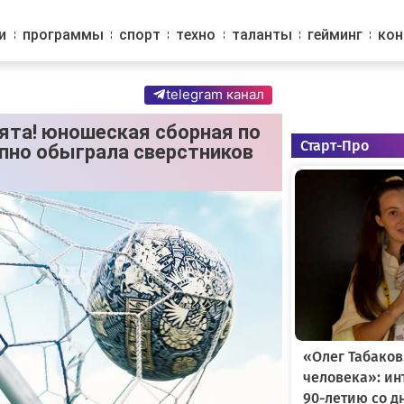
и
программы
спорт
техно
таланты
гейминг
ко
telegram канал
ята! юношеская сборная по
Старт-Про
упно обыграла сверстников
«Олег Табаков
человека»: и
90-летию со д