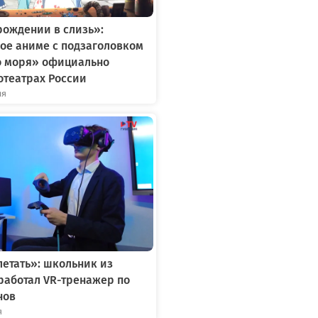
рождении в слизь»:
ое аниме с подзаголовком
о моря» официально
отеатрах России
ля
летать»: школьник из
работал VR-тренажер по
нов
я