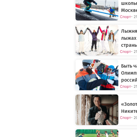
школьн
Москв
Спорт
- 2
Лыжня 
лыжах 
стран
Спорт
- 2
Быть ч
Олимпи
росси
Спорт
- 2
«Золот
Никите
Спорт
- 2