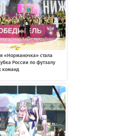
я «Норманочка» стала
убка России по футзалу
х команд