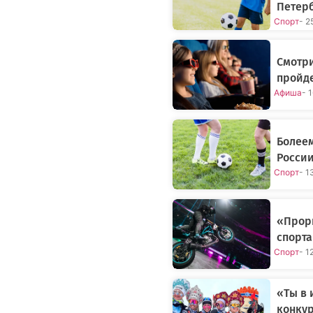
Петер
Спорт
- 2
Смотри
пройде
Афиша
- 
Болеем
России
Спорт
- 1
«Прор
спорта
Спорт
- 1
«Ты в 
конкур