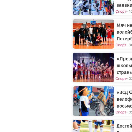
заявк
Спорт
- 1
Мяч на
волейб
Петер
Спорт
- 0
«Прези
школь
страны
Спорт
- 0
«ЗСД 
велофе
восьмо
Спорт
- 0
Достой