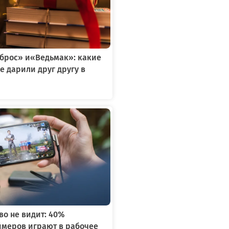
тброс» и«Ведьмак»: какие
е дарили друг другу в
я
во не видит: 40%
ймеров играют в рабочее