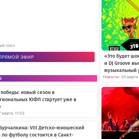
ный союз
«Это будет шо
ПРЯМОЙ ЭФИР
и DJ Groove в
музыкальный 
ы
Новости
- 05 марта
 победы: новый сезон в
гиональных ЮФЛ стартует уже в
е
7 марта, 11:03
Бурчалкина: VIII Детско-юношеский
 по футболу состоится в Санкт-