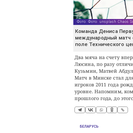
Фото: Фото: unsplash Chaos S
Команда Дениса Перв
международный матч с
поле Технического це
Два мяча на счету впе
Люсина, по разу отлич
Кузьмин, Матвей Абдул
Матч в Минске стал для
игроков 2011 года ро
уровне. Напомним, ком
прошлого года, до этог
БЕЛАРУСЬ