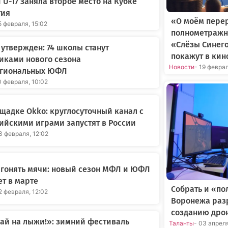
 U-17 заняла второе место на Кубке
тия
«О моём пере
5 февраля, 15:02
полнометражн
«Слёзы Синег
 утвержден: 74 школы станут
покажут в кин
иками нового сезона
Новости
- 19 февра
гиональных ЮФЛ
0 февраля, 10:02
щадке Okko: круглосуточный канал с
йскими играми запустят в России
3 февраля, 12:02
 гонять мячи: новый сезон МФЛ и ЮФЛ
ет в марте
Собрать и «по
2 февраля, 12:02
Воронежа раз
созданию дро
ай на лыжи!»: зимний фестиваль
Таланты
- 03 апрел