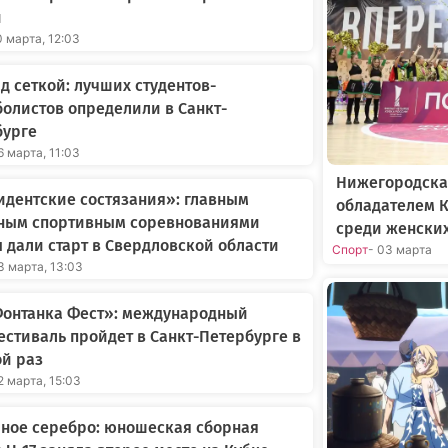
и
0 марта, 12:03
д сеткой: лучших студентов-
олистов определили в Санкт-
бурге
6 марта, 11:03
Нижегородска
дентские состязания»: главным
обладателем К
ным спортивным соревнованиями
среди женски
 дали старт в Свердловской области
Спорт
- 03 марта
3 марта, 13:03
Фонтанка Фест»: международный
стиваль пройдет в Санкт-Петербурге в
й раз
2 марта, 15:03
ное серебро: юношеская сборная