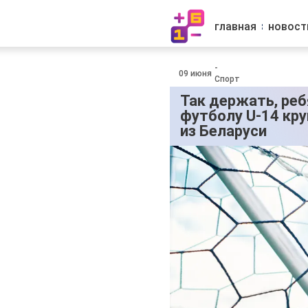
главная
новост
-
09 июня
Спорт
Так держать, реб
футболу U-14 кр
из Беларуси