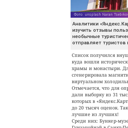
Фото: unsplash Naran Tsebiko
Аналитики «Яндекс.Ка
изучить отзывы польз
необычные туристичес
отправляет туристов
Список получился внуш
куда вошли историческ
храмы и монастыри. Дл
сгенерировала магнити
виртуальном холодильни
Отмечается, что для о
дали выборку из 31 ты
которых в «Яндекс.Карт
до 20 тысяч оценок. Та
лучшие из лучших!
Среди них: Бункер-муз
Гунзэчойнэй в Санкт-П