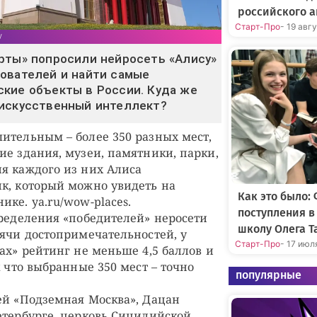
российского а
Старт-Про
- 19 авг
v
рты» попросили нейросеть «Алису»
ователей и найти самые
кие объекты в России. Куда же
 искусственный интеллект?
ительным – более 350 разных мест,
ие здания, музеи, памятники, парки,
я каждого из них Алиса
к, который можно увидеть на
Как это было:
ке. ya.ru/wow-places.
поступления 
пределения «победителей» неросети
школу Олега Т
сячи достопримечательностей, у
Старт-Про
- 17 июл
ах» рейтинг не меньше 4,5 баллов и
к что выбранные 350 мест – точно
популярные
ей «Подземная Москва», Дацан
етербурге, церковь Сицилийской