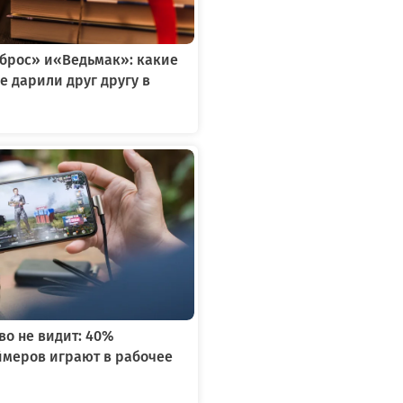
тброс» и«Ведьмак»: какие
е дарили друг другу в
я
во не видит: 40%
ймеров играют в рабочее
я