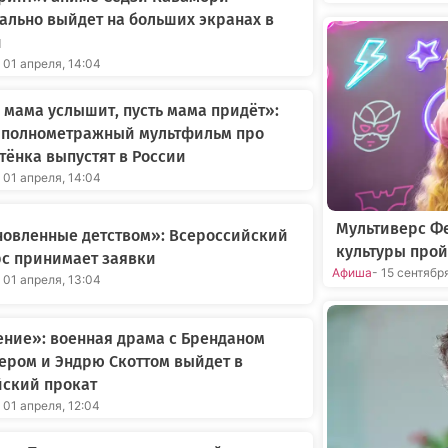
льно выйдет на больших экранах в
и
 01 апреля, 14:04
 мама услышит, пусть мама придёт»:
 полнометражный мультфильм про
ёнка выпустят в России
 01 апреля, 14:04
Мультиверс Фе
новленные детством»: Всероссийский
культуры прой
с принимает заявки
Афиша
- 15 сентябр
 01 апреля, 13:04
ние»: военная драма с Бренданом
ером и Эндрю Скоттом выйдет в
йский прокат
 01 апреля, 12:04