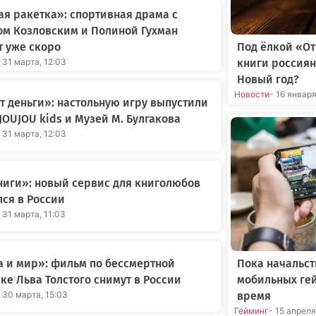
я ракетка»: спортивная драма с
ом Козловским и Полиной Гухман
 уже скоро
Под ёлкой «О
 31 марта, 12:03
книги россиян
Новый год?
Новости
- 16 январ
 деньги»: настольную игру выпустили
JOUJOU kids и Музей М. Булгакова
 31 марта, 12:03
иги»: новый сервис для книголюбов
ся в России
 31 марта, 11:03
Пока начальст
 и мир»: фильм по бессмертной
мобильных ге
ке Льва Толстого снимут в России
время
 30 марта, 15:03
Гейминг
- 15 апрел