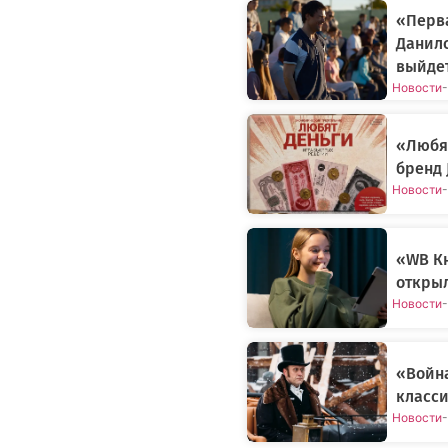
«Перва
Данил
выйдет
Новости
-
«Любят
бренд 
Новости
-
«WB Кн
открыл
Новости
-
«Война
класси
Новости
-