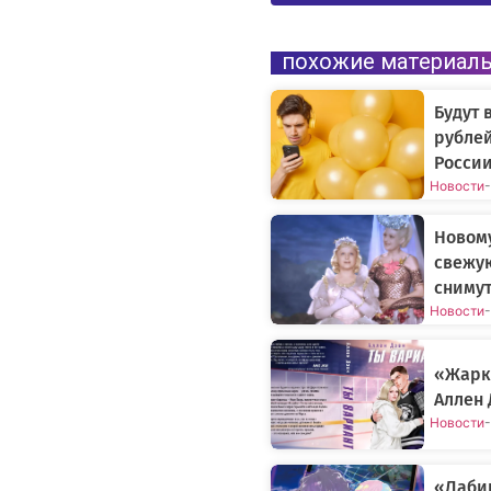
похожие материал
Будут 
рублей
России
Новости
-
Новому
свежу
снимут
Новости
-
«Жарки
Аллен 
Новости
-
«Лаби