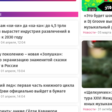
ы
«Это будет шо
и DJ Groove в
вам «хи-хи» да «ха-ха»: до 4,5 трлн
музыкальный 
 вырастет индустрия развлечений в
Новости
- 05 марта
 к 2030 году
 04 апреля, 12:04
 поколению – новая «Золушка»:
ю экранизацию знаменитой сказки
 в России
 01 апреля, 15:04
й лед»: первая часть книжного цикла
Дэви официально выйдет в бумаге
«Щелкунчик»:
 01 апреля, 14:04
тура XXVI Меж
юных музыкан
Новости
- 31 октяб
ринт»: аниме Сёдзи Кавамори