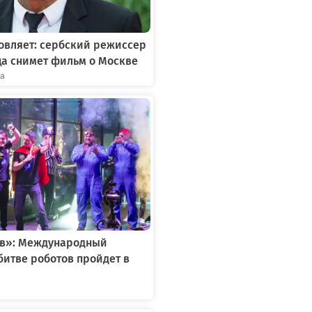
овляет: сербский режиссер
ца снимет фильм о Москве
та
ов»: Международный
битве роботов пройдет в