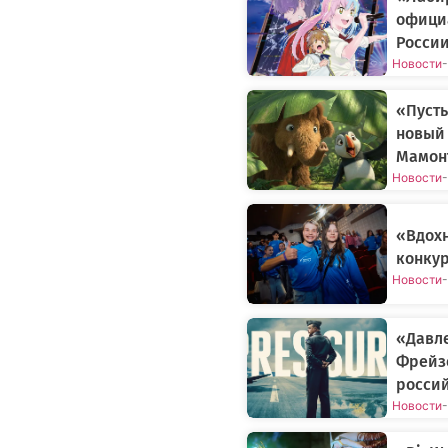
официа
Росси
Новости
-
«Пусть
новый
Мамонт
Новости
-
«Вдох
конкур
Новости
-
«Давле
Фрейз
росси
Новости
-