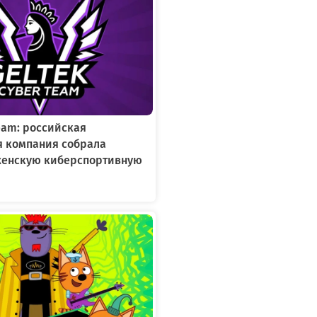
Team: российская
я компания собрала
женскую киберспортивную