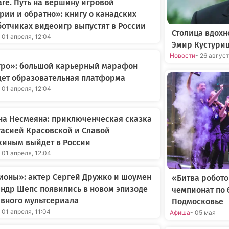
re. Путь на вершину игровой
рии и обратно»: книгу о канадских
отчиках видеоигр выпустят в России
Столица вдохн
 01 апреля, 12:04
Эмир Кустури
Новости
- 26 авгус
Агро»: большой карьерный марафон
дет образовательная платформа
 01 апреля, 12:04
на Несмеяна: приключенческая сказка
тасией Красовской и Славой
киным выйдет в России
 01 апреля, 12:04
ионы»: актер Сергей Дружко и шоумен
«Битва робот
ндр Шепс появились в новом эпизоде
чемпионат по 
вного мультсериала
Подмосковье
 01 апреля, 11:04
Афиша
- 05 мая