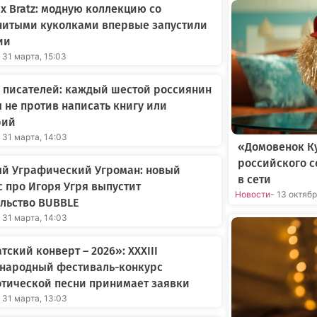
 x Bratz: модную коллекцию со
нитыми куколками впервые запустили
ии
 31 марта, 15:03
 писателей: каждый шестой россиянин
 не против написать книгу или
рий
 31 марта, 14:03
«Домовенок Ку
российского 
ый Уграфический Угроман: новый
в сети
 про Игоря Угря выпустит
Новости
- 13 октяб
льство BUBBLE
 31 марта, 14:03
тский конверт – 2026»: XXXIII
народный фестиваль-конкурс
тической песни принимает заявки
 31 марта, 13:03