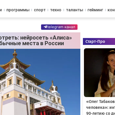
и
программы
спорт
техно
таланты
гейминг
ко
telegram канал
отреть: нейросеть «Алиса»
Старт-Про
бычные места в России
«Олег Табаков
человека»: и
90-летию со д