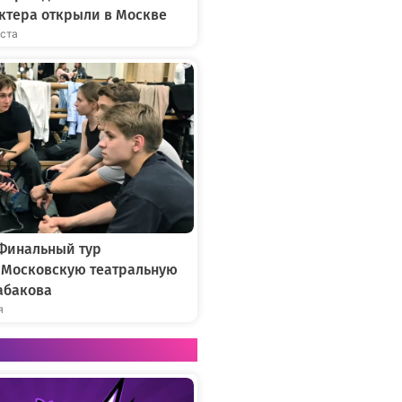
ктера открыли в Москве
уста
 Финальный тур
в Московскую театральную
абакова
я