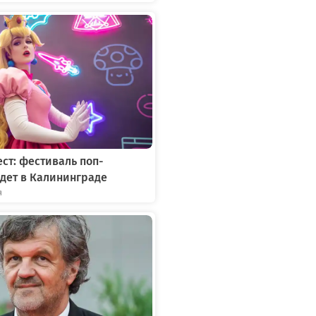
ст: фестиваль поп-
дет в Калининграде
я