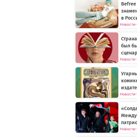
Befree
знаме
в Росс
Новости
-
Страна
был бы
сцена
Новости
-
Угарн
комикс
издате
Новости
-
«Солда
Между
патрио
Новости
-