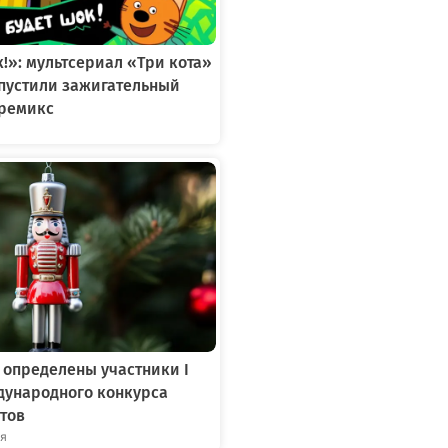
к!»: мультсериал «Три кота»
ыпустили зажигательный
ремикс
 определены участники I
дународного конкурса
тов
ря