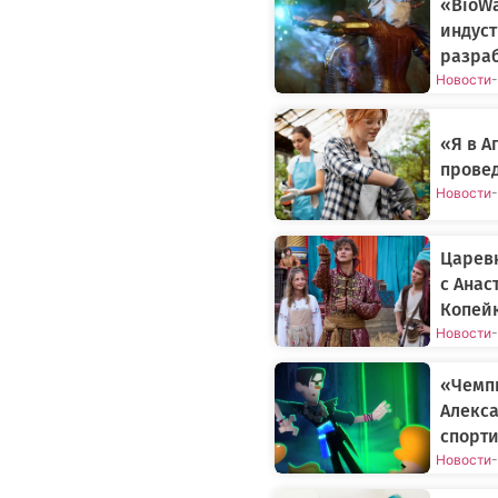
«BioWa
индуст
разраб
Новости
-
«Я в 
прове
Новости
-
Царев
с Анас
Копей
Новости
-
«Чемп
Алекса
спорти
Новости
-