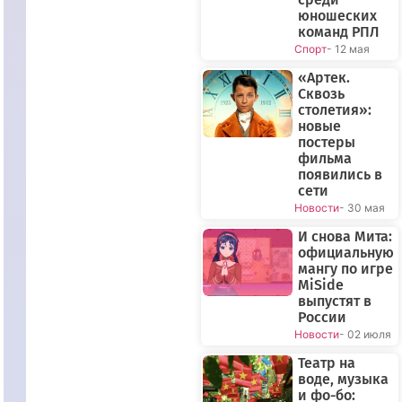
юношеских
команд РПЛ
Спорт
- 12 мая
«Артек.
Сквозь
столетия»:
новые
постеры
фильма
появились в
сети
Новости
- 30 мая
И снова Мита:
официальную
мангу по игре
MiSide
выпустят в
России
Новости
- 02 июля
Театр на
воде, музыка
и фо-бо: