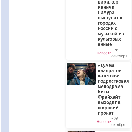
дирижер
Кеничи
Симура
выступит в
городах
России с
музыкой из
культовых
аниме
- 26
Новости
сентября
«Сумма
квадратов
катетов»:
подростковая
мелодрама
Киты
Фрайхайт
выходит в
широкий
прокат
- 26
Новости
октября