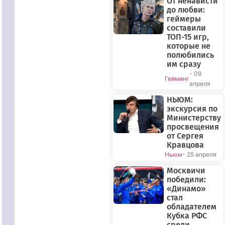
От ненависти
до любви:
геймеры
составили
ТОП-15 игр,
которые не
полюбились
им сразу
- 09
Гейминг
апреля
НЬЮМ:
экскурсия по
Министерству
просвещения
от Сергея
Кравцова
Ньюм
- 25 апреля
Москвичи
победили:
«Динамо»
стал
обладателем
Кубка РФС
среди