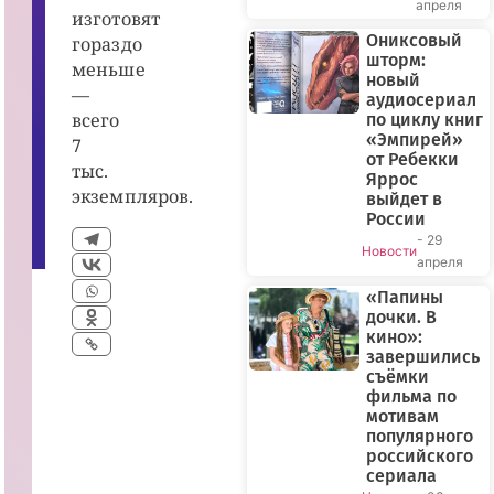
апреля
и
изготовят
я,
Ониксовый
гораздо
2
0
шторм:
меньше
0
новый
6
—
аудиосериал
г.
всего
по циклу книг
|
ki
«Эмпирей»
7
n
от Ребекки
o
тыс.
Яррос
p
экземпляров.
oi
выйдет в
s
России
k.
- 29
r
Новости
u
апреля
«Папины
дочки. В
кино»:
завершились
съёмки
фильма по
мотивам
популярного
российского
сериала