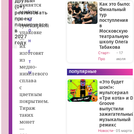
друзья»
и
Как это было:
появятся
(0+).
ег
Финальный
,
монеты
о
реализовать
тур
д
в
проект
р
поступления
М
у
планируется
сувенирной
в
з
в
Московскую
О
упаковке
ь
2027
театральную
я
—
»
Н
школу Олега
году.
(
их
Табакова
0
Е
изготовят
Старт-
- 17
+
),
из
Про
июля
р
Т
е
медно-
ж
популярные
никелевого
Ы
.
Д
сплава
«Это будет
а
с
р
шок!»:
и
мультсериал
цветным
н
«Три кота» и D
а
покрытием.
Groove
Ш
Тираж
м
выпустили
и
зажигательны
таких
д
музыкальный
т,
монет
Е
ремикс
—
к
Новости
- 05 марта
а