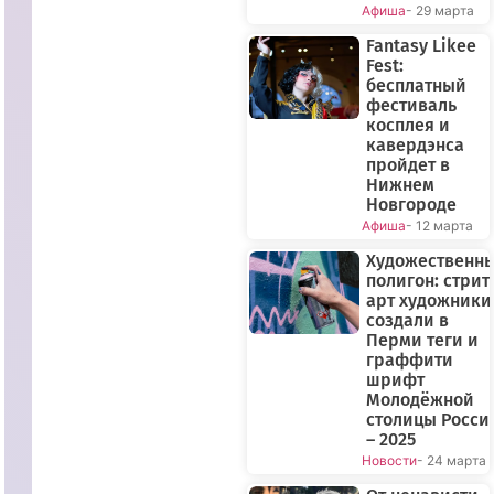
Афиша
- 29 марта
Fantasy Likee
Fest:
бесплатный
фестиваль
косплея и
кавердэнса
пройдет в
Нижнем
Новгороде
Афиша
- 12 марта
Художественн
полигон: стрит
арт художники
создали в
Перми теги и
граффити
шрифт
ПРЯМОЙ
Молодёжной
ЭФИР
столицы Росси
– 2025
Новости
- 24 марта