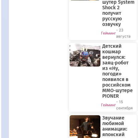
шутер System
Shock 2
получит
русскую
озвучку
- 23
Гейминг
августа
Детский
кошмар
вернулся:
заяц-робот
из «Ну,
погоди»
появился в
российском
MMO-шутере
PIONER
- 15
Гейминг
сентября
Звучание
любимой
анимации:
японский