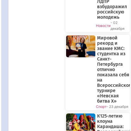
ЛДПР
взбудоражил
российскую
молодежь
- 02
Новости
декабря
Мировой
рекорд и
звание КМС:
студентка из
Санкт-
Петербурга
отлично
показала себя
на
Всероссийско
турнире
«Невская
битва X»
Спорт
- 23 декабря
К125-летию
клоуна
Карандаша: