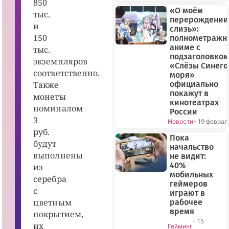
850
те
«О моём
р
тыс.
перерождении
и
и
н
слизь»:
а
150
полнометражн
С
аниме с
а
тыс.
л
подзаголовком
экземпляров
а
«Слёзы Синего
б
соответственно.
моря»
а
Также
официально
й,
Е
покажут в
монеты
к
кинотеатрах
а
номиналом
России
те
3
р
Новости
- 19 феврал
и
руб.
н
Пока
а
будут
начальство
Ш
выполнены
р
не видит:
а
40%
из
г
мобильных
а
серебра
геймеров
и
с
д
играют в
р.
цветным
рабочее
,
время
Р
покрытием,
о
- 15
их
Гейминг
сс