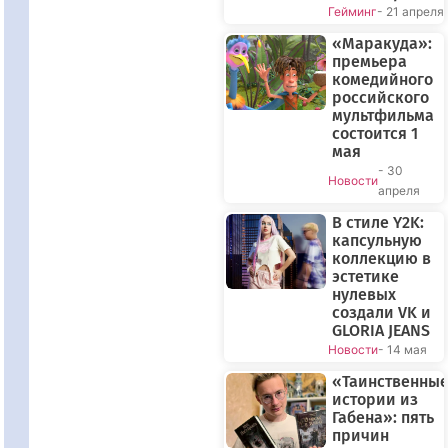
Гейминг
- 21 апреля
«Маракуда»:
премьера
комедийного
российского
мультфильма
состоится 1
мая
- 30
Новости
апреля
В стиле Y2K:
капсульную
коллекцию в
эстетике
нулевых
создали VK и
GLORIA JEANS
Новости
- 14 мая
«Таинственны
истории из
Габена»: пять
причин