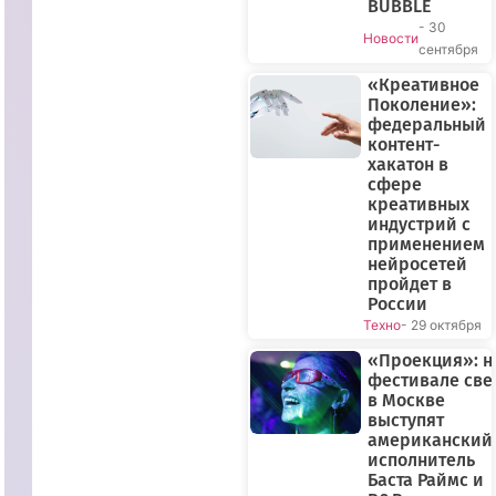
BUBBLE
- 30
Новости
сентября
«Креативное
Поколение»:
федеральный
контент-
хакатон в
сфере
креативных
индустрий с
применением
нейросетей
пройдет в
России
Техно
- 29 октября
«Проекция»: н
фестивале све
ПРЯМОЙ
в Москве
ЭФИР
выступят
американский
исполнитель
Баста Раймс и