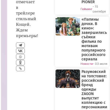
отмечает
PIONER
в
- 15
Гейминг
сентября
трейлере
стильный
«Папины
дочки. В
Кощей.
кино»:
Ждем
завершились
премьеры!
съёмки
фильма по
мотивам
популярного
российского
сериала
Новости
- 03 июля
Разумовский
на толстовке:
российский
бренд
одежды
ZAGON
выпустит
коллекцию с
персонажами