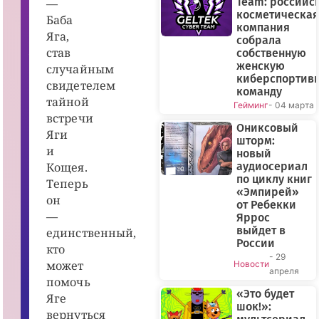
Team: российс
—
д
косметическая
р
Баба
компания
В
Яга,
о
собрала
й
став
собственную
т
женскую
и
случайным
н
киберспортив
свидетелем
с
команду
к
тайной
Гейминг
- 04 марта
и
встречи
й
,
Ониксовый
Яги
Р
шторм:
о
и
новый
с
Кощея.
аудиосериал
с
и
по циклу книг
Теперь
я
«Эмпирей»
,
он
от Ребекки
2
—
0
Яррос
2
выйдет в
единственный,
5
России
г.
кто
/
- 29
может
Новости
/
апреля
К
помочь
и
«Это будет
н
Яге
шок!»:
о
вернуться
п