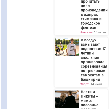
прочитать
цикл
произведений
в жанрах
стимпанк и
городское
фэнтези
Новости
- 10 июня
В воздух
взмывают
подростки: 17-
летний
школьник
организовал
соревнования
по трюковым
самокатам в
Башкирии
Спорт
- 14 июля
Насти и
Никиты –
мимо:
половина