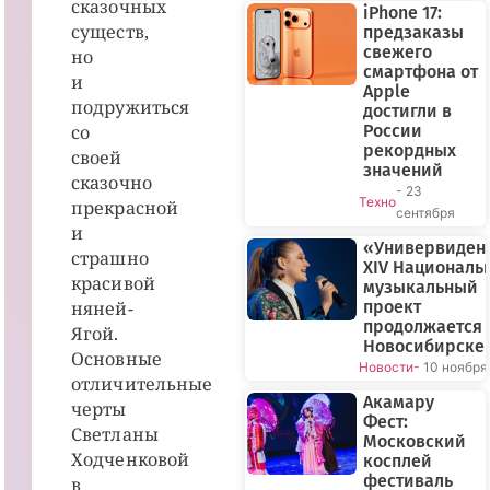
сказочных
iPhone 17:
существ,
предзаказы
свежего
но
смартфона от
и
Apple
подружиться
достигли в
со
России
рекордных
своей
значений
сказочно
- 23
Техно
прекрасной
сентября
и
«Универвиден
страшно
XIV Националь
красивой
музыкальный
няней-
проект
продолжается 
Ягой.
Новосибирске
Основные
Новости
- 10 ноября
отличительные
Акамару
черты
Фест:
Светланы
Московский
Ходченковой
косплей
фестиваль
в