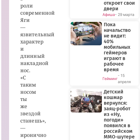
откроет свои
роли
двери
современной
Афиша
- 29 марта
Яги
Пока
—
начальство
язвительный
не видит:
характер
40%
мобильных
и
геймеров
длинный
играют в
накладной
рабочее
время
нос.
- 15
«С
Гейминг
апреля
таким
носом
Детский
кошмар
ты
вернулся:
же
заяц-робот
звездой
из «Ну,
погоди»
станешь»,
появился в
—
российском
иронично
MMO-шутере