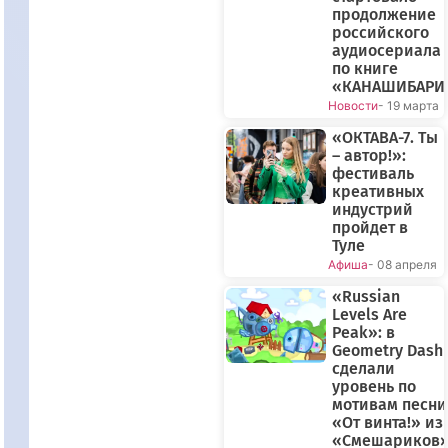
продолжение
российского
аудиосериала
по книге
«КАНАШИБАРИ
Новости
- 19 марта
«ОКТАВА-7. Ты
– автор!»:
фестиваль
креативных
индустрий
пройдет в
Туле
Афиша
- 08 апреля
«Russian
Levels Are
Peak»: в
Geometry Dash
сделали
уровень по
мотивам песни
«От винта!» из
«Смешариков