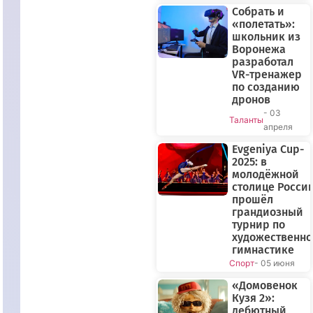
Собрать и
«полетать»:
школьник из
Воронежа
разработал
VR-тренажер
по созданию
дронов
- 03
Таланты
апреля
Evgeniya Cup-
2025: в
молодёжной
столице Росси
прошёл
грандиозный
турнир по
художественн
гимнастике
Спорт
- 05 июня
«Домовенок
Кузя 2»:
дебютный