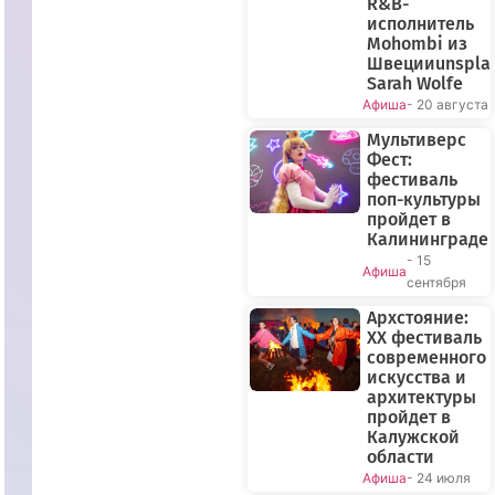
R&B-
исполнитель
Mohombi из
Швецииunspla
Sarah Wolfe
Афиша
- 20 августа
Мультиверс
Фест:
фестиваль
поп-культуры
пройдет в
Калининграде
- 15
Афиша
сентября
Архстояние:
XX фестиваль
современного
искусства и
архитектуры
пройдет в
Калужской
области
Афиша
- 24 июля