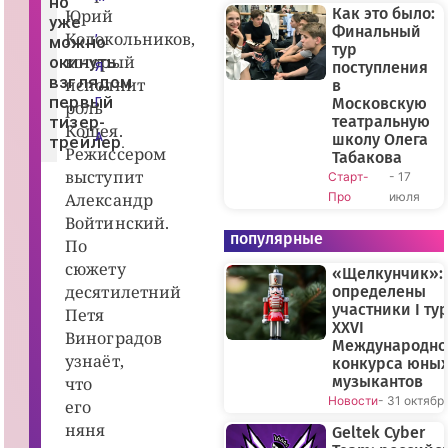
но
«
Как это было:
Юрий
уже
Я
Финальный
,
Колокольников,
г
можно
тур
а
который
окинуть
н
поступления
Я
а
взглядом
исполнит
в
н
первый
Московскую
Г
роль
а
тизер-
театральную
ш
Кощея.
у
А
школу Олега
трейлер.
г
Режиссером
Табакова
о
выступит
Старт-
- 17
л
о
Александр
Про
июля
в
у
Войтинский.
»
популярные
По
(
6
сюжету
«Щелкунчик»:
+
десятилетний
),
определены
р
участники I ту
Петя
е
XXVI
ж
Виноградов
Международно
.
узнаёт,
А
конкурса юны
л
музыкантов
что
е
Новости
- 31 октябр
к
его
с
няня
а
Geltek Cyber
н