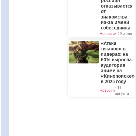
россиян
отказывается
от
знакомства
из-за имени
собеседника
Новости
- 29 июля
«Атака
титанов» в
лидерах: на
60% выросла
аудитория
аниме на
«Кинопоиске»
в 2025 году
- 11
Новости
августа