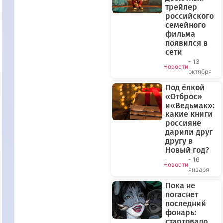
трейлер
российского
семейного
фильма
появился в
сети
- 13
Новости
октября
Под ёлкой
«Отброс»
и«Ведьмак»:
какие книги
россияне
дарили друг
другу в
Новый год?
- 16
Новости
января
Пока не
погаснет
последний
фонарь:
стартовало