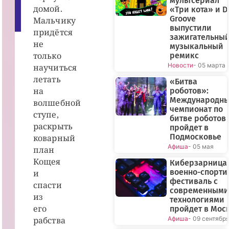
мультсериал
о
домой.
«Три кота» и D
и
Groove
Мальчику
с
к
выпустили
придётся
зажигательны
не
музыкальный
только
ремикс
Новости
- 05 марта
научиться
летать
«Битва
на
роботов»:
Международн
волшебной
чемпионат по
ступе,
битве роботов
раскрыть
пройдет в
Подмосковье
коварный
Афиша
- 05 мая
план
Кощея
Киберзарница-
военно-спорт
и
фестиваль с
спасти
современными
из
технологиями
его
пройдет в Мос
рабства
Афиша
- 09 сентябр