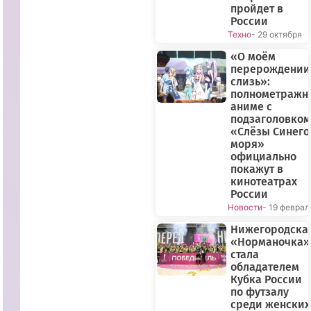
пройдет в
России
Техно
- 29 октября
«О моём
перерождении
слизь»:
полнометражн
аниме с
подзаголовком
«Слёзы Синего
моря»
официально
покажут в
кинотеатрах
России
Новости
- 19 феврал
Нижегородска
«Норманочка»
стала
обладателем
Кубка России
по футзалу
среди женских