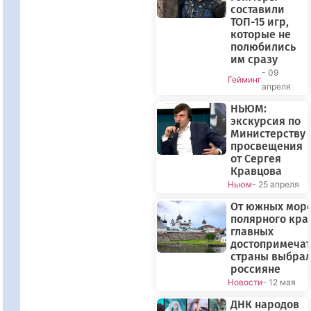
составили
ТОП-15 игр,
которые не
полюбились
им сразу
- 09
Гейминг
апреля
НЬЮМ:
экскурсия по
Министерству
просвещения
от Сергея
Кравцова
Ньюм
- 25 апреля
От южных море
полярного края
главных
достопримечат
страны выбра
россияне
Новости
- 12 мая
ДНК народов