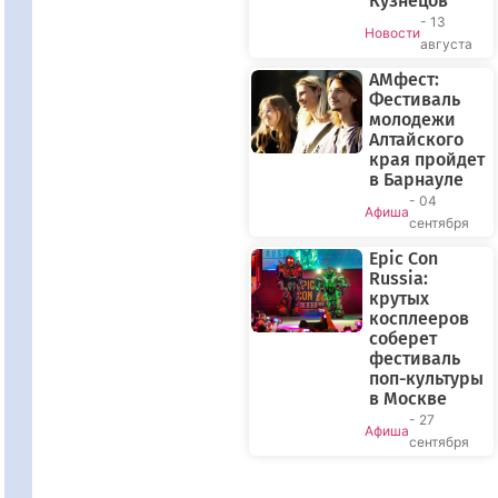
Кузнецов
- 13
Новости
августа
АМфест:
Фестиваль
молодежи
Алтайского
края пройдет
в Барнауле
- 04
Афиша
сентября
Epic Con
Russia:
крутых
косплееров
соберет
фестиваль
поп-культуры
в Москве
- 27
Афиша
сентября