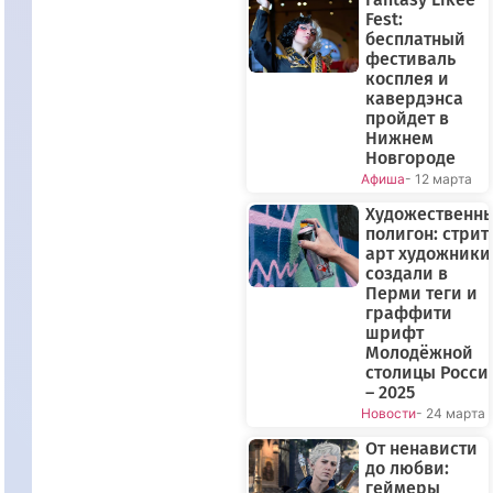
Fest:
бесплатный
фестиваль
косплея и
кавердэнса
пройдет в
Нижнем
Новгороде
Афиша
- 12 марта
Художественн
полигон: стрит
арт художники
создали в
Перми теги и
граффити
шрифт
Молодёжной
столицы Росси
– 2025
Новости
- 24 марта
От ненависти
до любви:
геймеры