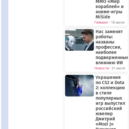
ММО «Мир
кораблей» и
аниме-игры
MiSide
Гейминг
- 16 июля
Нас заменят
роботы:
названы
профессии,
наиболее
подверженные
влиянию ИИ
Новости
- 31 июля
Украшения
по CS2 и Dota
2: коллекцию
в стиле
популярных
игр выпустил
российский
ювелир
Дмитрий
«Mozi J»