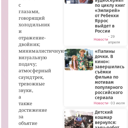
аудиосериал
с
по циклу книг
«Эмпирей»
глазами,
от Ребекки
говорящий
Яррос
холодильник
выйдет в
и
России
- 29
отражение-
Новости
апреля
двойник;
минималистичную
«Папины
дочки. В
визуальную
кино»:
подачу;
завершились
атмосферный
съёмки
саундтрек,
фильма по
мотивам
тревожные
популярного
звуки,
российского
а
сериала
также
Новости
- 03 июля
достижение
Детский
за
кошмар
вернулся:
объятие
заяц-робот