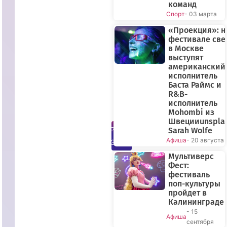
команд
Спорт
- 03 марта
«Проекция»: н
фестивале све
в Москве
выступят
американский
исполнитель
Баста Раймс и
R&B-
исполнитель
Mohombi из
Швецииunspla
ПРЯМОЙ
Sarah Wolfe
Афиша
- 20 августа
ЭФИР
Мультиверс
Фест:
фестиваль
поп-культуры
пройдет в
Калининграде
- 15
Афиша
сентября