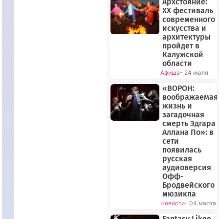
Архстояние:
XX фестиваль
современного
искусства и
архитектуры
пройдет в
Калужской
области
Афиша
- 24 июля
«ВОРОН:
воображаемая
жизнь и
загадочная
смерть Эдгара
Аллана По»: в
сети
появилась
русская
аудиоверсия
Офф-
Бродвейского
мюзикла
Новости
- 04 марта
Fantasy Likee