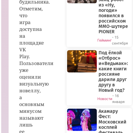
будильника.
из «Ну,
Отметим,
погоди»
что
появился в
российском
игра
MMO-шутере
доступна
PIONER
на
- 15
Гейминг
площадке
сентября
VK
Под ёлкой
Play.
«Отброс»
Пользователи
и«Ведьмак»:
какие книги
уже
россияне
оценили
дарили друг
визуальную
другу в
новеллу,
Новый год?
- 16
а
Новости
января
основным
минусом
Акамару
Фест:
называют
Московский
лишь
косплей
ее
фестиваль