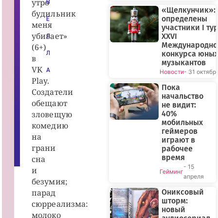
утро
В
а
«Щелкунчик»:
б
будильник
определены
о
Е
меня
т
участники I ту
ч
убивает»
XXVI
Л
и
Международно
к
(6+)
T
конкурса юны
Л
в
o
музыкантов
t
VK
А
Новости
- 31 октябр
a
Play.
l,
2
Пока
Создатели
0
начальство
2
обещают
не видит:
5
зловещую
40%
г.
||
мобильных
комедию
V
геймеров
K
на
играют в
P
грани
l
рабочее
a
время
сна
y
- 15
и
Гейминг
апреля
безумия;
парад
Ониксовый
шторм:
сюрреализма:
новый
молоко