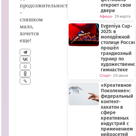
продолжительность
откроет свои
двери
–
Афиша
- 29 марта
слишком
мало,
Evgeniya Cup-
2025: в
хочется
молодёжной
еще!
столице Росси
прошёл
грандиозный
турнир по
художественн
гимнастике
Спорт
- 05 июня
«Креативное
Поколение»:
федеральный
контент-
хакатон в
сфере
креативных
индустрий с
применением
нейросетей