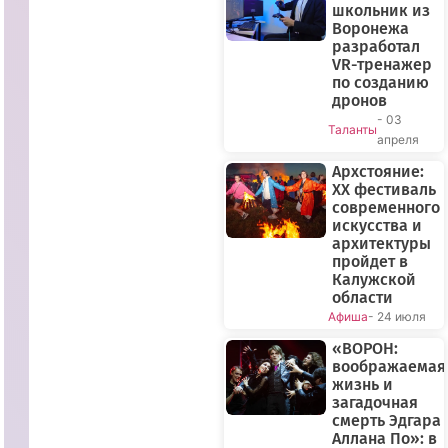
школьник из
Воронежа
разработал
VR-тренажер
по созданию
дронов
- 03
Таланты
апреля
Архстояние:
XX фестиваль
современного
искусства и
архитектуры
пройдет в
Калужской
области
Афиша
- 24 июля
«ВОРОН:
воображаемая
жизнь и
загадочная
смерть Эдгара
Аллана По»: в