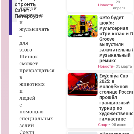
с
- 29
5
строить
Новости
г.
другой
апреля
Санкт-
|
нечистью
S
Петербург.
«Это будет
T
и
шок!»:
E
мультсериал
A
жульничать
M
«Три кота» и D
–
Groove
для
выпустили
этого
зажигательны
музыкальный
Шишок
ремикс
сможет
Новости
- 05 марта
превращаться
Evgeniya Cup-
в
2025: в
животных
молодёжной
и
столице Росси
людей
прошёл
грандиозный
с
турнир по
помощью
художественн
специальных
гимнастике
зелий.
Спорт
- 05 июня
Среди