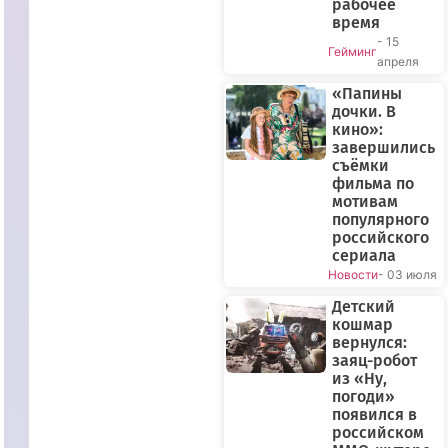
рабочее
время
- 15
Гейминг
апреля
«Папины
дочки. В
кино»:
завершились
съёмки
фильма по
мотивам
популярного
российского
сериала
Новости
- 03 июля
Детский
кошмар
вернулся:
заяц-робот
из «Ну,
погоди»
появился в
российском