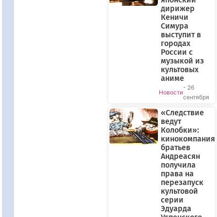
дирижер
Кеничи
Симура
выступит в
городах
России с
музыкой из
культовых
аниме
- 26
Новости
сентября
«Следствие
ведут
Колобки»:
кинокомпания
братьев
Андреасян
получила
права на
перезапуск
культовой
серии
Эдуарда