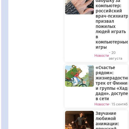
бабушку за
компьютер:
российский
врач-психиатр
призвал
пожилых
людей играть
в
компьютерные
игры
- 20
Новости
августа
«Счастье
рядом»:
жизнерадостн
трек от Финни
и группы «Хад
дадн». доступе
в сети
Новости
- 15 сентяб
Звучание
любимой
анимации:
японский