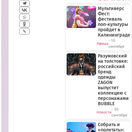
Мультиверс
Фест:
фестиваль
поп-культуры
пройдет в
Калининграде
- 15
Афиша
сентября
Разумовский
на толстовке:
российский
бренд
одежды
ZAGON
выпустит
коллекцию с
персонажами
BUBBLE
- 30
Новости
сентября
Собрать и
«полетать»: