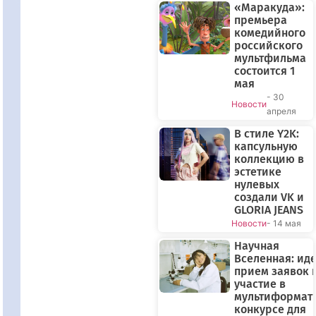
«Маракуда»:
премьера
комедийного
российского
мультфильма
состоится 1
мая
- 30
Новости
апреля
В стиле Y2K:
капсульную
коллекцию в
эстетике
нулевых
создали VK и
GLORIA JEANS
Новости
- 14 мая
Научная
Вселенная: иде
прием заявок 
участие в
мультиформат
конкурсе для