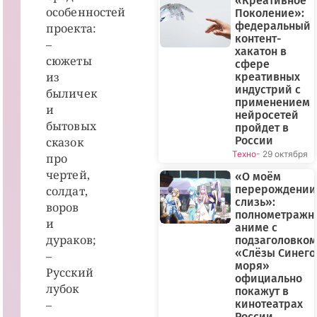
«Креативное
особенностей
Поколение»:
федеральный
проекта:
контент-
–
хакатон в
сюжеты
сфере
из
креативных
индустрий с
быличек
применением
и
нейросетей
бытовых
пройдет в
России
сказок
Техно
- 29 октября
про
чертей,
«О моём
перерождении
солдат,
слизь»:
воров
полнометражн
и
аниме с
дураков;
подзаголовком
«Слёзы Синего
–
моря»
Русский
официально
лубок
покажут в
–
кинотеатрах
России