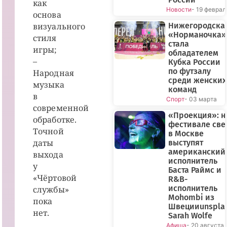
как
Новости
- 19 феврал
основа
визуального
Нижегородска
«Норманочка»
стиля
стала
игры;
обладателем
–
Кубка России
по футзалу
Народная
среди женских
музыка
команд
в
Спорт
- 03 марта
современной
«Проекция»: н
обработке.
фестивале све
Точной
в Москве
даты
выступят
американский
выхода
исполнитель
у
Баста Раймс и
«Чёртовой
R&B-
исполнитель
службы»
Mohombi из
пока
Швецииunspla
нет.
Sarah Wolfe
Афиша
- 20 августа