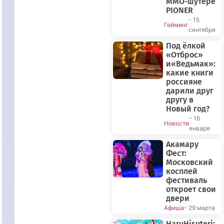
MMO-шутере
PIONER
- 15
Гейминг
сентября
Под ёлкой
«Отброс»
и«Ведьмак»:
какие книги
россияне
дарили друг
другу в
Новый год?
- 16
Новости
января
Акамару
Фест:
Московский
косплей
фестиваль
откроет свои
двери
Афиша
- 29 марта
HaruHisuteri: