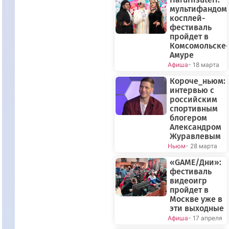
мультифандом
косплей-
фестиваль
пройдет в
Комсомольске-
Амуре
Афиша
- 18 марта
Короче_ньюм:
интервью с
российским
спортивным
блогером
Александром
Журавлевым
Ньюм
- 28 марта
«GAME/Дни»:
фестиваль
видеоигр
пройдет в
Москве уже в
эти выходные
Афиша
- 17 апреля