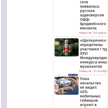
сети
появилась
русская
аудиоверсия
Офф-
Бродвейского
мюзикла
Новости
- 04 марта
«Щелкунчик»:
определены
участники I ту
XXVI
Международно
конкурса юны
музыкантов
ПРЯМОЙ
Новости
- 31 октябр
ЭФИР
Пока
начальство
не видит:
40%
мобильных
геймеров
играют в