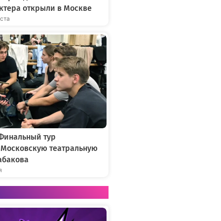
ктера открыли в Москве
уста
 Финальный тур
в Московскую театральную
абакова
я