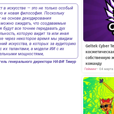
т в искусстве — это не только особый
но и новая философия. Поскольку
т на основе декодирования
, можно ожидать, что создаваемые
будут все точнее передавать дух
льность, которую видит та или иная
уже через некоторое время мы увидим
ий искусства, в которых за аудиторию
Geltek Cyber 
с их талантами, а модели ИИ с их
косметическа
тельными мощностями,
собственную 
тель генерального директора НАФИ Тимур
команду
Гейминг
- 04 марта