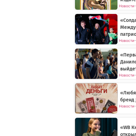
Новости
-
«Солда
Между
патрио
Новости
-
«Перва
Данил
выйдет
Новости
-
«Любят
бренд 
Новости
-
«WB Кн
открыл