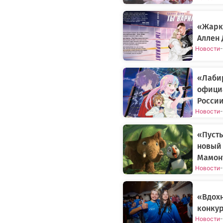
«Жарки
Аллен 
Новости
-
«Лаби
официа
Росси
Новости
-
«Пусть
новый
Мамонт
Новости
-
«Вдох
конкур
Новости
-