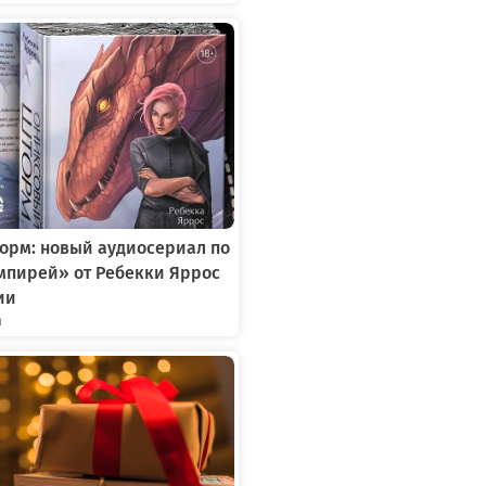
орм: новый аудиосериал по
мпирей» от Ребекки Яррос
ии
я