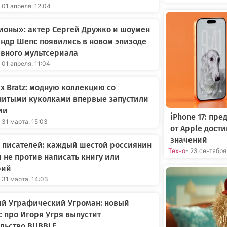
 01 апреля, 12:04
ионы»: актер Сергей Дружко и шоумен
ндр Шепс появились в новом эпизоде
вного мультсериала
 01 апреля, 11:04
 x Bratz: модную коллекцию со
нитыми куколками впервые запустили
ии
iPhone 17: пр
 31 марта, 15:03
от Apple дост
значений
 писателей: каждый шестой россиянин
Техно
- 23 сентября
 не против написать книгу или
рий
 31 марта, 14:03
ый Уграфический Угроман: новый
 про Игоря Угря выпустит
льство BUBBLE