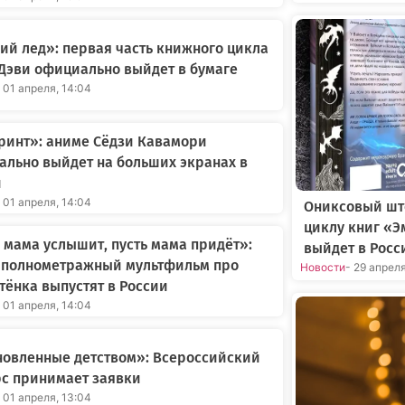
й лед»: первая часть книжного цикла
Дэви официально выйдет в бумаге
 01 апреля, 14:04
ринт»: аниме Сёдзи Кавамори
льно выйдет на больших экранах в
и
 01 апреля, 14:04
Ониксовый шт
циклу книг «Э
 мама услышит, пусть мама придёт»:
выйдет в Росс
 полнометражный мультфильм про
Новости
- 29 апрел
ёнка выпустят в России
 01 апреля, 14:04
новленные детством»: Всероссийский
с принимает заявки
 01 апреля, 13:04