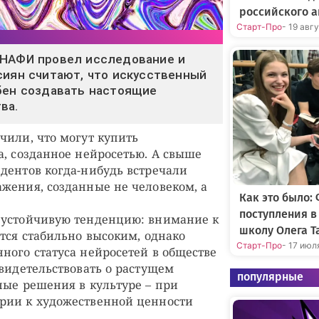
российского а
Старт-Про
- 19 авг
 НАФИ провел исследование и
сиян считают, что искусственный
бен создавать настоящие
ва.
чили, что могут купить
а, созданное нейросетью. А свыше
дентов когда-нибудь встречали
жения, созданные не человеком, а
Как это было:
поступления 
 устойчивую тенденцию: внимание к
школу Олега Т
ется стабильно высоким, однако
Старт-Про
- 17 июл
ного статуса нейросетей в обществе
свидетельствовать о растущем
популярные
ные решения в культуре – при
рии к художественной ценности