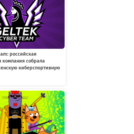
Team: российская
я компания собрала
женскую киберспортивную