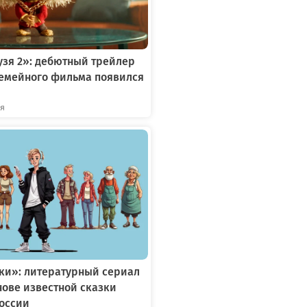
зя 2»: дебютный трейлер
семейного фильма появился
ря
ки»: литературный сериал
снове известной сказки
России