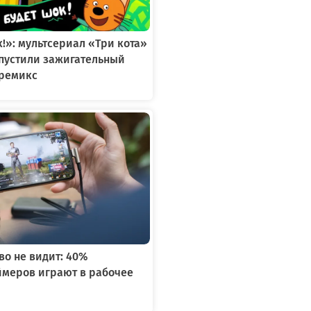
к!»: мультсериал «Три кота»
ыпустили зажигательный
ремикс
во не видит: 40%
ймеров играют в рабочее
я