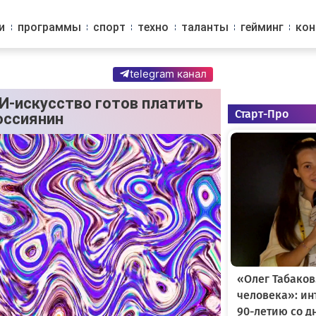
и
программы
спорт
техно
таланты
гейминг
ко
telegram канал
И-искусство готов платить
Старт-Про
оссиянин
«Олег Табаков
человека»: и
90-летию со д