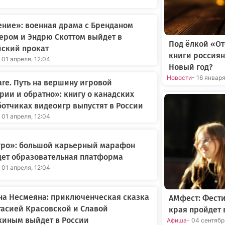
ние»: военная драма с Бренданом
ером и Эндрю Скоттом выйдет в
Под ёлкой «О
йский прокат
книги россиян
 01 апреля, 12:04
Новый год?
Новости
- 16 январ
re. Путь на вершину игровой
рии и обратно»: книгу о канадских
отчиках видеоигр выпустят в России
 01 апреля, 12:04
Агро»: большой карьерный марафон
дет образовательная платформа
 01 апреля, 12:04
на Несмеяна: приключенческая сказка
АМфест: Фест
тасией Красовской и Славой
края пройдет 
киным выйдет в России
Афиша
- 04 сентяб