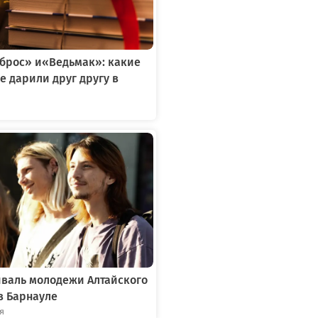
тброс» и«Ведьмак»: какие
е дарили друг другу в
я
иваль молодежи Алтайского
в Барнауле
ря