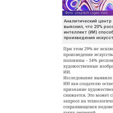
Фото: unsplash Logan Voss
Аналитический центр
выяснил, что 20% рос
интеллект (ИИ) спосо
произведения искусст
При этом 29% не исклю
произведение искусств
половины – 54% респон
художественные изобра
ИИ.
Исследование выявило
ИИ как создателю оста
признание художествен
снижается. Это может 
запросе на технологич
сохраняющемся недове
таких решений.