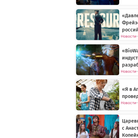
«Давле
Фрейз
росси
Новости
-
«BioWa
индуст
разраб
Новости
-
«Я в 
прове
Новости
-
Царев
с Анас
Копей