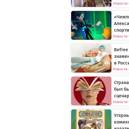
Новости
-
«Чемп
Алекса
спорти
Новости
-
Befree
знаме
в Росс
Новости
-
Страна
был бы
сцена
Новости
-
Угарн
комикс
издате