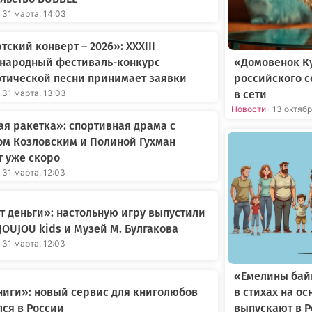
 31 марта, 14:03
тский конверт – 2026»: XXXIII
народный фестиваль-конкурс
«Домовенок Ку
тической песни принимает заявки
российского 
 31 марта, 13:03
в сети
Новости
- 13 октяб
я ракетка»: спортивная драма с
ом Козловским и Полиной Гухман
 уже скоро
 31 марта, 12:03
 деньги»: настольную игру выпустили
JOUJOU kids и Музей М. Булгакова
 31 марта, 12:03
«Емелины бай
в стихах на о
иги»: новый сервис для книголюбов
выпускают в 
ся в России