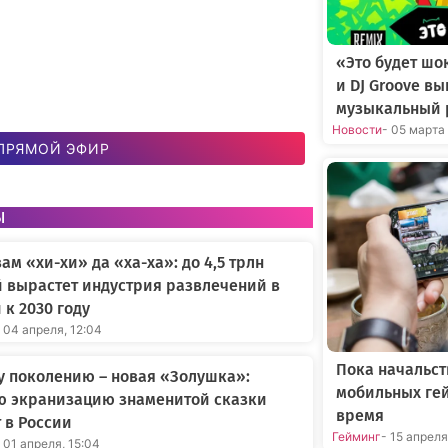
«Это будет шо
и DJ Groove в
музыкальный 
Новости
- 05 марта
ПРЯМОЙ ЭФИР
ы
вам «хи-хи» да «ха-ха»: до 4,5 трлн
 вырастет индустрия развлечений в
 к 2030 году
 04 апреля, 12:04
Пока начальст
 поколению – новая «Золушка»:
мобильных ге
ю экранизацию знаменитой сказки
время
 в России
Гейминг
- 15 апрел
 01 апреля, 15:04