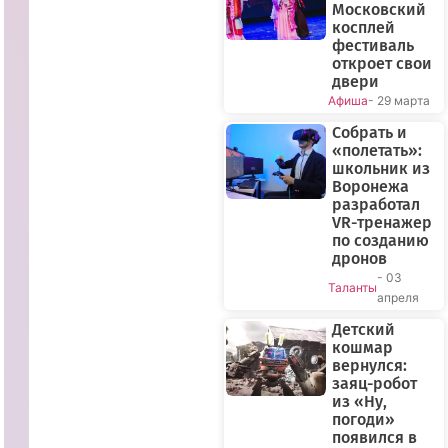
Московский
косплей
фестиваль
откроет свои
двери
Афиша
- 29 марта
Собрать и
«полетать»:
школьник из
Воронежа
разработал
VR-тренажер
по созданию
дронов
- 03
Таланты
апреля
Детский
кошмар
вернулся:
заяц-робот
из «Ну,
погоди»
появился в