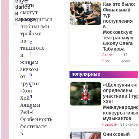
cover
Как это было:
Гости
dance
Финальный
,
смогут
и
тур
насладиться
караоке.
поступления
Ф
любимыми
в
Московскую
Е
треками
театральную
на
С
школу Олега
танцполе
Табакова
Т
и
Старт-
- 17
живым
Про
июля
И
звуком
популярные
от
В
группы
«Щелкунчик»:
А
«Хоп
определены
участники I ту
Хей
Л
XXVI
Аянами
Международно
Ь
Рей»!
конкурса юны
музыкантов
Особенность
Новости
- 31 октябр
фестиваля
в
Ониксовый