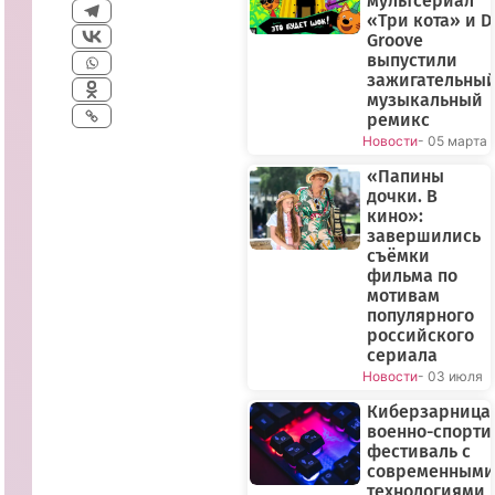
мультсериал
«Три кота» и D
Groove
выпустили
зажигательны
музыкальный
ремикс
Новости
- 05 марта
«Папины
дочки. В
кино»:
завершились
съёмки
фильма по
мотивам
популярного
российского
сериала
Новости
- 03 июля
Киберзарница-
военно-спорт
фестиваль с
современными
технологиями