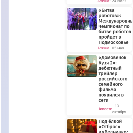
Афиша
- 24 июля
«Битва
роботов»:
Международн
чемпионат по
битве роботов
пройдет в
Подмосковье
Афиша
- 05 мая
«Домовенок
Кузя 2»:
дебютный
трейлер
российского
семейного
фильма
появился в
сети
- 13
Новости
октября
Под ёлкой
«Отброс»
и«Ведьмак»: