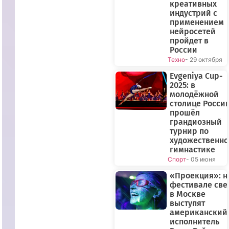
креативных
индустрий с
применением
нейросетей
пройдет в
России
Техно
- 29 октября
Evgeniya Cup-
2025: в
молодёжной
столице Росси
ПРЯМОЙ
прошёл
ЭФИР
грандиозный
турнир по
художественн
гимнастике
Спорт
- 05 июня
«Проекция»: н
фестивале све
в Москве
выступят
американский
исполнитель