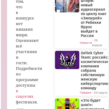
шторм:
том,
новый
что
аудиосериал
в
по циклу книг
конкурсе
«Эмпирей»
от Ребекки
нет
Яррос
никаких
выйдет в
жюри.
России
Оценивают
- 29
Новости
всё
апреля
участники
Geltek Cyber
и
Team: российс
косметическая
гости.
компания
Подробности
собрала
по
собственную
программе
женскую
киберспортив
доступны
команду
в
Гейминг
- 04 марта
соцсетях
«Это будет
фестиваля.
шок!»: