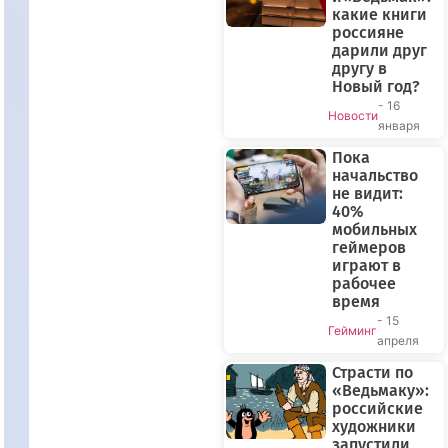
какие книги
россияне
дарили друг
другу в
Новый год?
- 16
Новости
января
Пока
начальство
не видит:
40%
мобильных
геймеров
играют в
рабочее
время
- 15
Гейминг
апреля
Страсти по
«Ведьмаку»:
российские
художники
запустили