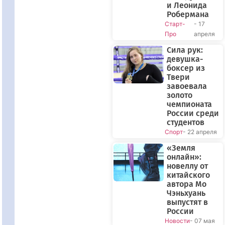
и Леонида
Робермана
Старт-
- 17
Про
апреля
Сила рук:
девушка-
боксер из
Твери
завоевала
золото
чемпионата
России среди
студентов
Спорт
- 22 апреля
«Земля
онлайн»:
новеллу от
китайского
автора Мо
Чэньхуань
выпустят в
России
Новости
- 07 мая