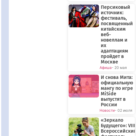
Персиковый
источник:
фестиваль,
посвященный
китайским
веб-
новеллам и
их
адаптациям
пройдет в
Москве
Афиша
- 20 мая
И снова Мита:
официальную
мангу по игре
MiSide
выпустят в
России
Новости
- 02 июля
«Зеркало
Будущего»: VIII
Всероссийски