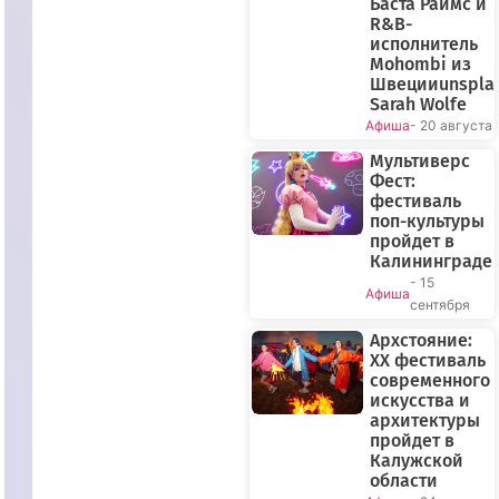
Баста Раймс и
R&B-
исполнитель
Mohombi из
Швецииunspla
Sarah Wolfe
Афиша
- 20 августа
Мультиверс
Фест:
фестиваль
поп-культуры
пройдет в
Калининграде
- 15
Афиша
сентября
Архстояние:
XX фестиваль
современного
искусства и
архитектуры
пройдет в
Калужской
области