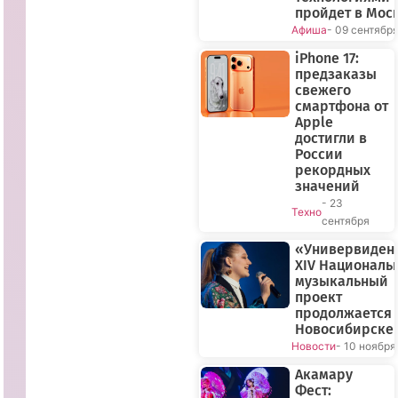
пройдет в Мос
Афиша
- 09 сентябр
iPhone 17:
предзаказы
свежего
смартфона от
Apple
достигли в
России
рекордных
значений
- 23
Техно
сентября
«Универвиден
XIV Националь
музыкальный
проект
продолжается 
Новосибирске
Новости
- 10 ноября
Акамару
Фест: