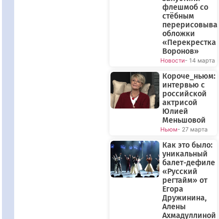
флешмоб со
стёбным
перерисовыва
обложки
«Перекрестка
Воронов»
Новости
- 14 марта
Короче_ньюм:
интервью с
российской
актрисой
Юлией
Меньшовой
Ньюм
- 27 марта
Как это было:
уникальный
балет-дефиле
«Русский
регтайм» от
Егора
Дружинина,
Алены
Ахмадуллиной