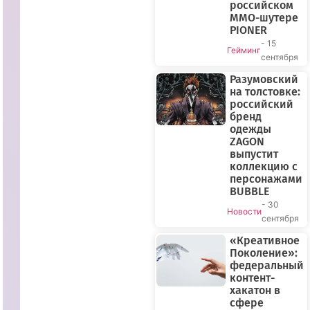
российском
MMO-шутере
PIONER
- 15
Гейминг
сентября
Разумовский
на толстовке:
российский
бренд
одежды
ZAGON
выпустит
коллекцию с
персонажами
BUBBLE
- 30
Новости
сентября
«Креативное
Поколение»:
федеральный
контент-
хакатон в
сфере