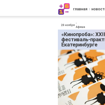
главная
новост
-
28 ноября
Афиша
«Кинопроба»: XX
фестиваль-практ
Екатеринбурге