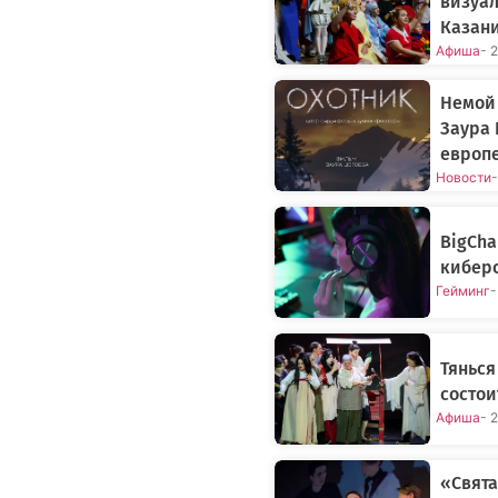
визуал
Казан
Афиша
- 
Немой 
Заура 
европ
Новости
-
BigCh
киберс
Гейминг
-
Тянься
состои
Афиша
- 
«Свята