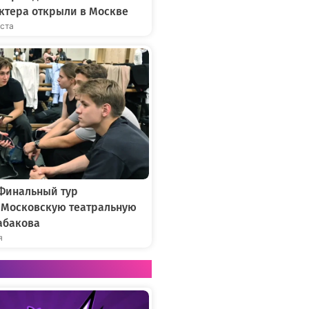
ктера открыли в Москве
уста
 Финальный тур
в Московскую театральную
абакова
я