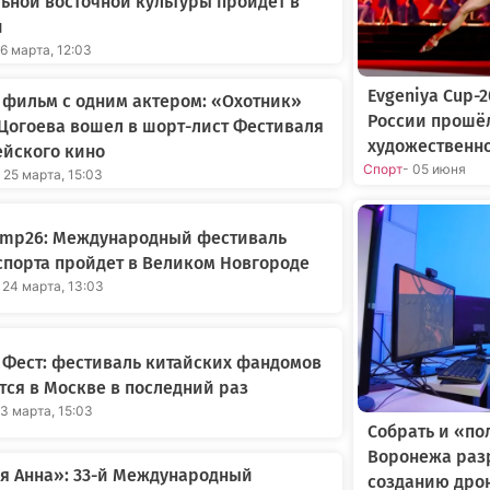
ьной восточной культуры пройдет в
и
26 марта, 12:03
Evgeniya Cup-
фильм с одним актером: «Охотник»
России прошё
Цогоева вошел в шорт-лист Фестиваля
художественн
ейского кино
Спорт
- 05 июня
 25 марта, 15:03
amp26: Международный фестиваль
порта пройдет в Великом Новгороде
 24 марта, 13:03
 Фест: фестиваль китайских фандомов
тся в Москве в последний раз
23 марта, 15:03
Собрать и «по
Воронежа раз
я Анна»: 33-й Международный
созданию дро