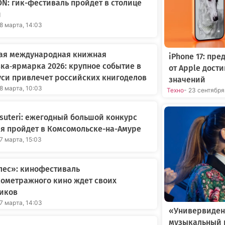
ON: гик-фестиваль пройдет в столице
и
18 марта, 14:03
ая международная книжная
iPhone 17: пр
ка‑ярмарка 2026: крупное событие в
от Apple дост
си привлечет российских книгоделов
значений
18 марта, 10:03
Техно
- 23 сентября
suteri: ежегодный большой конкурс
я пройдет в Комсомольске-на-Амуре
17 марта, 15:03
лес»: кинофестиваль
ометражного кино ждет своих
ников
17 марта, 14:03
«Универвиден
музыкальный 