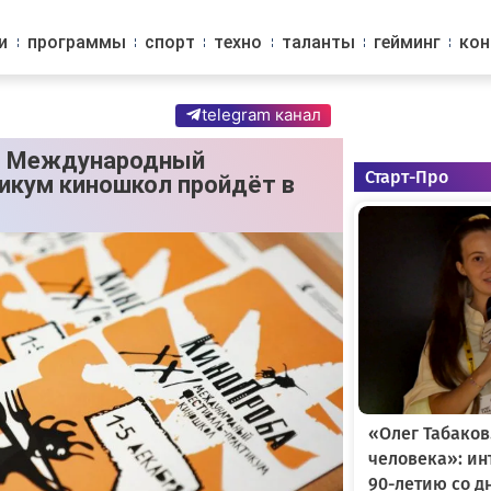
и
программы
спорт
техно
таланты
гейминг
ко
telegram канал
II Международный
Старт-Про
икум киношкол пройдёт в
«Олег Табаков
человека»: и
90-летию со д