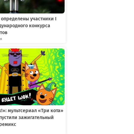
 определены участники I
дународного конкурса
тов
ря
к!»: мультсериал «Три кота»
ыпустили зажигательный
ремикс