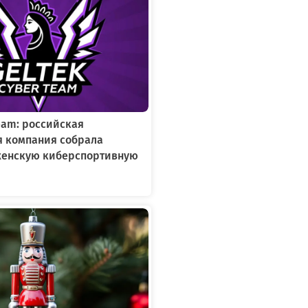
Team: российская
я компания собрала
женскую киберспортивную