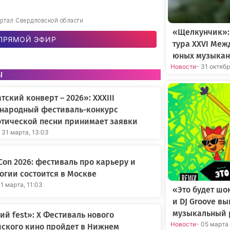
тал Свердловской области
«Щелкунчик»:
ПРЯМОЙ ЭФИР
тура XXVI Меж
юных музыкан
Новости
- 31 октяб
ы
тский конверт – 2026»: XXXIII
народный фестиваль-конкурс
тической песни принимает заявки
 31 марта, 13:03
Con 2026: фестиваль про карьеру и
огии состоится в Москве
31 марта, 11:03
«Это будет шо
и DJ Groove в
музыкальный 
ий fest»: X Фестиваль нового
Новости
- 05 марта
ского кино пройдет в Нижнем