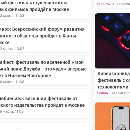
ый фестиваль студенческих и
Таланты
- 03 апрел
ных фильмов пройдёт в Москве
23 марта, 11:03
ино»: Всероссийский форум развития
нского общества пройдет в Ханты-
йске
22 марта, 13:03
аФест: фестиваль по вселенной «Мой
кий пони: Дружба – это чудо» впервые
Киберзарница
ет в Нижнем Новгороде
фестиваль с 
20 марта, 11:03
технологиями 
Афиша
- 09 сентябр
ебиение»: весенний фестиваль от
ского издательства пройдет в Москве
19 марта, 11:03