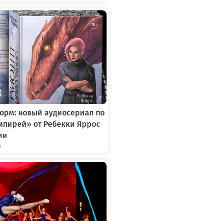
орм: новый аудиосериал по
мпирей» от Ребекки Яррос
ии
я