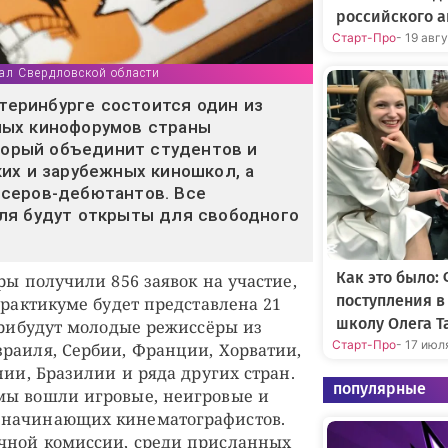
российского а
Старт-Про
- 19 авг
ал Свердловской области
атеринбурге состоится один из
ых кинофорумов страны
оторый объединит студентов и
их и зарубежных киношкол, а
серов-дебютантов. Все
ля будут открыты для свободного
Как это было:
ры получили 856 заявок на участие,
поступления 
практикуме будет представлена 21
школу Олега Т
 прибудут молодые режиссёры из
Старт-Про
- 17 июл
раиля, Сербии, Франции, Хорватии,
нии, Бразилии и ряда других стран.
популярные
мы вошли игровые, неигровые и
начинающих кинематографистов.
чной комиссии, среди присланных