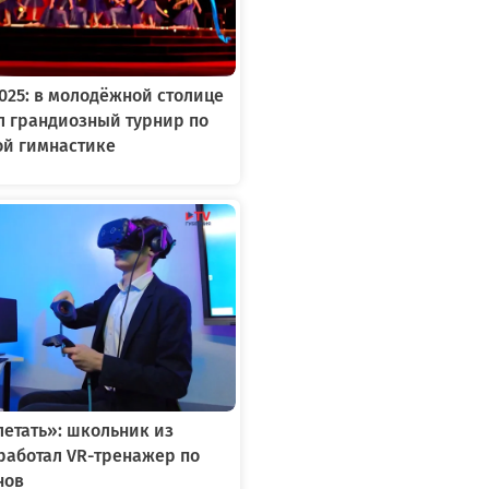
2025: в молодёжной столице
л грандиозный турнир по
ой гимнастике
летать»: школьник из
работал VR-тренажер по
нов