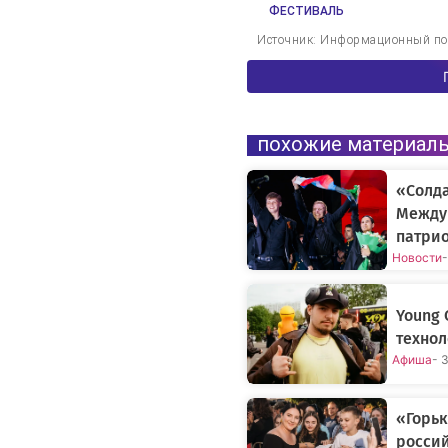
ФЕСТИВАЛЬ
Источник: Информационный пор
похожие материал
«Солда
Между
патрио
Новости
-
Young 
технол
Афиша
- 
«Горьк
россий