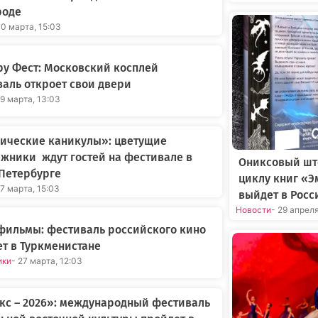
роде
30 марта, 15:03
у Фест: Московский косплей
аль откроет свои двери
29 марта, 13:03
нические каникулы»: цветущие
жники ждут гостей на фестивале в
Ониксовый шт
Петербурге
циклу книг «Э
27 марта, 15:03
выйдет в Росс
Новости
- 29 апрел
фильмы: фестиваль российского кино
т в Туркменистане
ики
- 27 марта, 12:03
кс – 2026»: международный фестиваль