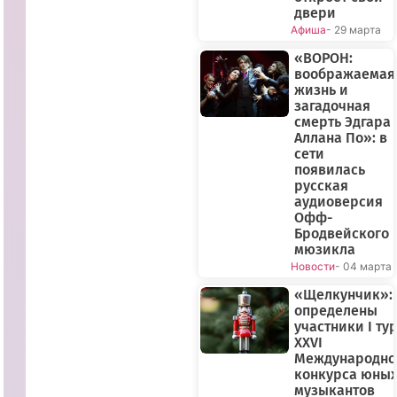
двери
Афиша
- 29 марта
«ВОРОН:
воображаемая
жизнь и
загадочная
смерть Эдгара
Аллана По»: в
сети
появилась
русская
аудиоверсия
Офф-
Бродвейского
мюзикла
Новости
- 04 марта
«Щелкунчик»:
определены
участники I ту
XXVI
Международно
конкурса юны
музыкантов