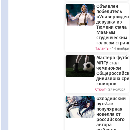
Объявлен
победитель
«Универвиден
девушка из
Тюмени стала
главным
студенческим
голосом стран
Таланты
- 14 ноября
Мастера футбо
МПГУ стал
чемпионом
Общероссийск
дивизиона сре
юниоров
Спорт
- 27 ноября
«Злодейский
путь!..»:
популярная
новелла от
российского
автора
выйдет в