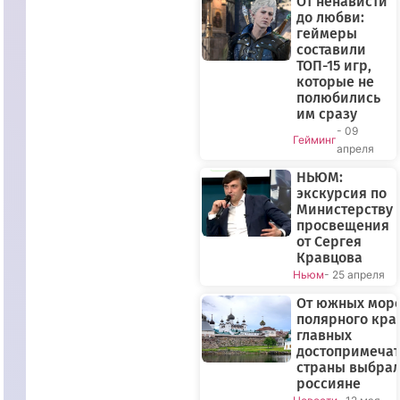
От ненависти
до любви:
геймеры
составили
ТОП-15 игр,
которые не
полюбились
им сразу
- 09
Гейминг
апреля
НЬЮМ:
экскурсия по
Министерству
просвещения
от Сергея
Кравцова
Ньюм
- 25 апреля
От южных море
полярного края
главных
достопримечат
страны выбра
россияне