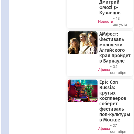
Дмитрий
«Mozi J»
Кузнецов
- 13
Новости
августа
АМфест:
Фестиваль
молодежи
Алтайского
края пройдет
в Барнауле
- 04
Афиша
сентября
Epic Con
Russia:
крутых
косплееров
соберет
фестиваль
поп-культуры
в Москве
- 27
Афиша
сентября