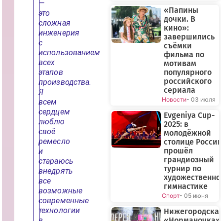
—
«Папины
это
дочки. В
сложная
кино»:
инженерия
завершились
с
съёмки
использованием
фильма по
всех
мотивам
этапов
популярного
российского
производства.
сериала
Я
Новости
- 03 июля
всем
сердцем
Evgeniya Cup-
люблю
2025: в
своё
молодёжной
ремесло
столице Росси
прошёл
и
грандиозный
стараюсь
турнир по
внедрять
художественн
все
гимнастике
возможные
Спорт
- 05 июня
современные
технологии
Нижегородска
в
«Норманочка»