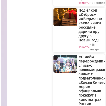
Новости
- 31 октябр
Под ёлкой
«Отброс»
и«Ведьмак»:
какие книги
россияне
дарили друг
другу в
Новый год?
- 16
Новости
января
«О моём
перерождении
слизь»:
полнометражн
аниме с
подзаголовком
«Слёзы Синего
моря»
официально
покажут в
кинотеатрах
России