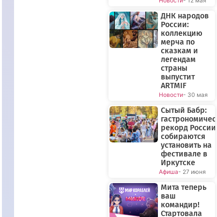
Новости
- 12 мая
ДНК народов
России:
коллекцию
мерча по
сказкам и
легендам
страны
выпустит
ARTMIF
Новости
- 30 мая
Сытый Бабр:
гастрономиче
рекорд России
собираются
установить на
фестивале в
Иркутске
Афиша
- 27 июня
Мита теперь
ваш
командир!
Стартовала