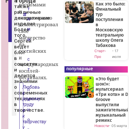
Новгорода
а
м
Как это было:
костюмами
также
ы
Финальный
Т
и
В
различные
тур
К
неоднократно
декоративные
о
поступления
Ю
н
изделия.
демонстрировал
в
т
Более
Московскую
М
свое
а
того,
театральную
к
мастерство
те
Ы
школу Олега
Сергей
на
Табакова
ведёт
,
российских
Старт-
- 17
блог
и
Про
июля
в
С
соцсетях
международных
популярные
и
косплей-
Т
делится
фестивалях.
«Это будет
Е
знаниями
шок!»:
о
Любовь
мультсериал
П
современных
к
«Три кота» и D
технологиях
ручному
Groove
А
в
труду
выпустили
творчестве.
зажигательны
и
Н
музыкальный
к
ремикс
О
творчеству
Новости
- 05 марта
у