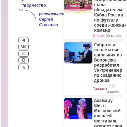
стала
творчество,
обладателем
рассказывает
Кубка России
Сергей
по футзалу
Степанов
среди женских
команд
Спорт
- 03 марта
Собрать и
«полетать»:
школьник из
Воронежа
разработал
VR-тренажер
по созданию
дронов
- 03
Таланты
апреля
Акамару
Фест:
Московский
косплей
фестиваль
откроет свои