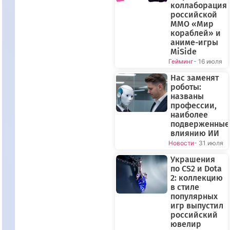
коллаборация
российской
ММО «Мир
кораблей» и
аниме-игры
MiSide
Гейминг
- 16 июля
Нас заменят
роботы:
названы
профессии,
наиболее
подверженные
влиянию ИИ
Новости
- 31 июля
Украшения
по CS2 и Dota
2: коллекцию
в стиле
популярных
игр выпустил
российский
ювелир