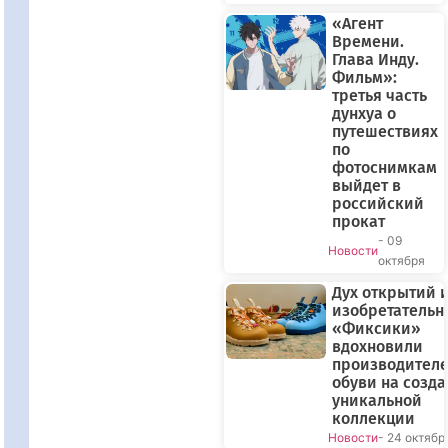
«Агент
Времени.
Глава Инду.
Фильм»:
третья часть
дунхуа о
путешествиях
по
фотоснимкам
выйдет в
российский
прокат
- 09
Новости
октября
Дух открытий 
изобретательн
«Фиксики»
вдохновили
производител
обуви на созд
уникальной
коллекции
Новости
- 24 октябр