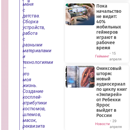
В
меня
Пока
с
начальство
детства.
не видит:
Сборка
40%
мобильных
устройств,
геймеров
работа
играют в
с
рабочее
разными
время
материалами
- 15
и
Гейминг
апреля
технологиями
—
Ониксовый
шторм:
это
новый
моя
аудиосериал
жизнь.
по циклу книг
Создание
«Эмпирей»
косплей-
от Ребекки
атрибутики
Яррос
костюмов,
выйдет в
шлемов,
России
масок,
- 29
Новости
реквизита
апреля