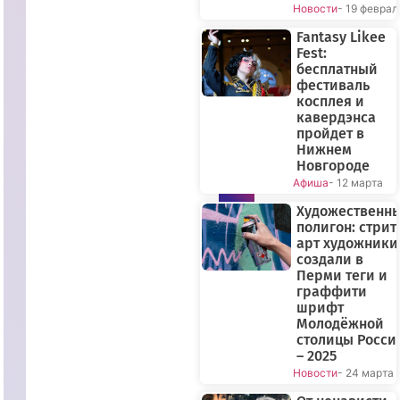
Новости
- 19 феврал
Fantasy Likee
Fest:
бесплатный
фестиваль
косплея и
кавердэнса
пройдет в
Нижнем
Новгороде
Афиша
- 12 марта
ПРЯМОЙ
ЭФИР
Художественн
полигон: стрит
арт художники
создали в
Перми теги и
граффити
шрифт
Молодёжной
столицы Росси
– 2025
Новости
- 24 марта