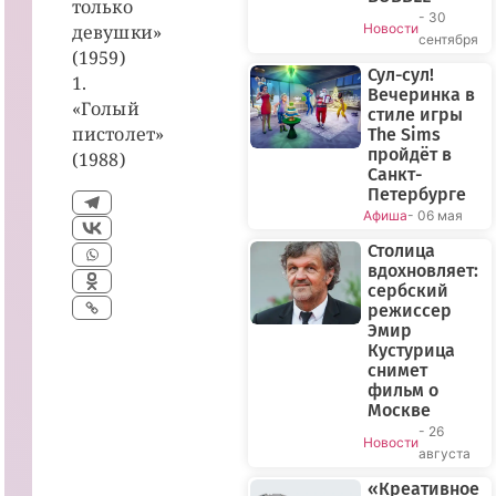
только
- 30
девушки»
Новости
сентября
(1959)
Сул-сул!
1.
Вечеринка в
«Голый
стиле игры
пистолет»
The Sims
пройдёт в
(1988)
Санкт-
Петербурге
Афиша
- 06 мая
Столица
вдохновляет:
сербский
режиссер
Эмир
Кустурица
снимет
фильм о
Москве
- 26
Новости
августа
«Креативное