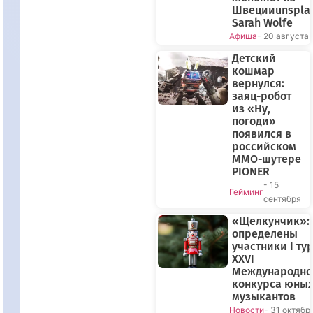
Швецииunspla
Sarah Wolfe
Афиша
- 20 августа
Детский
кошмар
вернулся:
заяц-робот
из «Ну,
погоди»
появился в
российском
MMO-шутере
PIONER
- 15
Гейминг
сентября
«Щелкунчик»:
определены
участники I ту
XXVI
Международно
конкурса юны
музыкантов
Новости
- 31 октябр