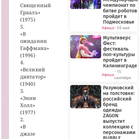
Священный
чемпионат по
битве роботов
Грааль»
пройдет в
(1975)
Подмосковье
5.
Афиша
- 05 мая
«В
Мультиверс
ожидании
Фест:
Гаффмана»
фестиваль
поп-культуры
(1996)
пройдет в
4.
Калининграде
«Великий
- 15
Афиша
диктатор»
сентября
(1940)
Разумовский
3.
на толстовке:
«Энни
российский
бренд
Холл»
одежды
(1977)
ZAGON
2.
выпустит
«В
коллекцию с
персонажами
джазе
BUBBLE