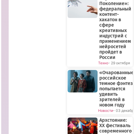
Поколение»:
федеральный
контент-
хакатон в
сфере
креативных
индустрий с
применением
нейросетей
пройдет в
России
Техно
- 29 октября
«Очарованные
российское
темное фэнтез
попытается
удивить
зрителей в
новом году
Новости
- 03 декабр
Архстояние:
XX фестиваль
современного