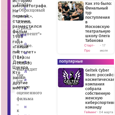
историю
(
Как это было:
Prada»,
киноматографа.
1
Финальный
Е
«Образцовый
8
На
тур
+
самец»,
первой
),
поступления
Т
р
строчке
«Отель
в
е
разместился
Московскую
,
„Гранд
ж
фильм
театральную
.
Будапешт“»
Д
К
школу Олега
1988
э
и
Табакова
года
в
О
другие.
Старт-
- 17
и
«Голый
д
В
Про
июля
пистолет»
Ц
М
у
(18+)
целом
к
популярные
Дэвида
ТОП-10
Е
е
Цукера.
р,
выглядит
Geltek Cyber
С
Д
Кто
так
Ш
Team: российс
занял
А
косметическая
(от
И
,
другие
компания
1
менее
места?
собрала
9
Я
оцененного
8
собственную
8
женскую
фильма
,
г.
киберспортив
|
–
ki
команду
Н
к
n
Гейминг
- 04 марта
o