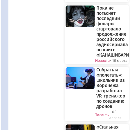
Пока не
погаснет
последний
фонарь:
стартовало
продолжение
российского
аудиосериала
по книге
«КАНАШИБАРИ
Новости
- 19 марта
Собрать и
«полетать»:
школьник из
Воронежа
разработал
VR-тренажер
по созданию
дронов
- 03
Таланты
апреля
«Стальная