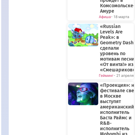
пройдет в
Комсомольске-
Амуре
Афиша
- 18 марта
«Russian
Levels Are
Peak»: в
Geometry Dash
сделали
уровень по
мотивам песни
«От винта!» из
«Смешариков
Гейминг
- 21 апреля
«Проекция»: н
фестивале све
в Москве
выступят
американский
исполнитель
Баста Раймс и
R&B-
исполнитель
Mohombi из