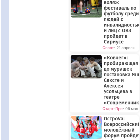
воля»:
фестиваль по
футболу среди
людей с
инвалидность
и лиц с ОВЗ
пройдет в
Сириусе
Спорт
- 21 апреля
«Ковчег»:
пробирающая
до мурашек
постановка Ян
Сексте и
Алексея
Усольцева в
театре
«Современник
Старт-Про
- 05 мая
ОстроVа:
Всероссийски
молодёжный
форум пройде