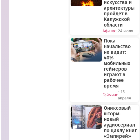
искусства и
архитектуры
пройдет в
Калужской
области
Афиша
- 24 июля
Пока
начальство
не видит:
40%
мобильных
геймеров
играют в
рабочее
время
- 15
Гейминг
апреля
Ониксовый
шторм:
новый
аудиосериал
по циклу книг
«Эмпирей»