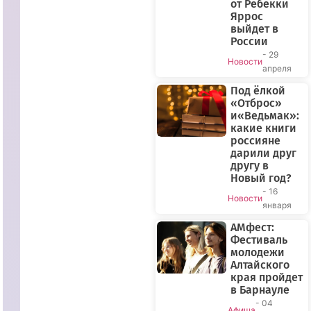
от Ребекки
Яррос
выйдет в
России
- 29
Новости
апреля
Под ёлкой
«Отброс»
и«Ведьмак»:
какие книги
россияне
дарили друг
другу в
Новый год?
- 16
Новости
января
АМфест:
Фестиваль
ПРЯМОЙ
молодежи
ЭФИР
Алтайского
края пройдет
в Барнауле
- 04
Афиша