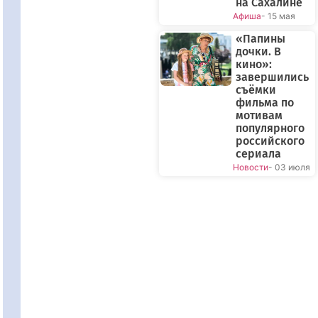
на Сахалине
Афиша
- 15 мая
«Папины
дочки. В
кино»:
завершились
съёмки
фильма по
мотивам
популярного
российского
сериала
Новости
- 03 июля