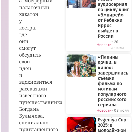
атмосферный
аудиосериал
палаточный
по циклу книг
хакатон
«Эмпирей»
от Ребекки
у
Яррос
костра,
выйдет в
где
России
они
- 29
Новости
смогут
апреля
обсудить
«Папины
свои
дочки. В
кино»:
идеи
завершились
и
съёмки
вдохновиться
фильма по
рассказами
мотивам
популярного
известного
российского
путешественника
сериала
Богдана
Новости
- 03 июля
Булычева,
Evgeniya Cup-
специально
2025: в
приглашенного
молодёжной