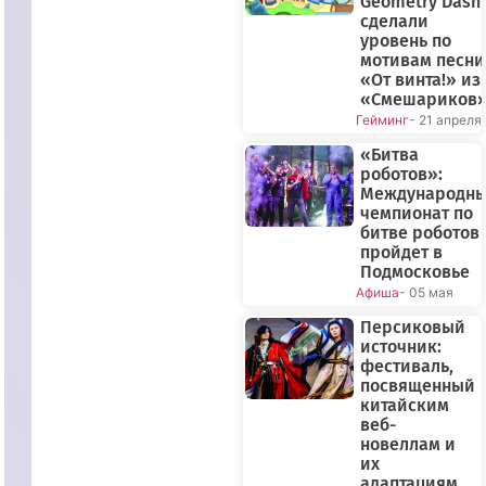
Geometry Dash
сделали
уровень по
мотивам песни
«От винта!» из
«Смешариков
Гейминг
- 21 апреля
«Битва
роботов»:
Международн
чемпионат по
битве роботов
пройдет в
Подмосковье
Афиша
- 05 мая
Персиковый
источник:
фестиваль,
посвященный
китайским
веб-
новеллам и
их
адаптациям