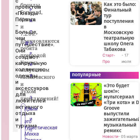
с
Как это было:
бренды
проектом
Финальный
Р
Forward,
«Походы
тур
Versta
Первых
поступления
А
–
и
в
Больше,
Московскую
Т
7.2.66.
чем
театральную
Вдохновляются
О
школу Олега
путешествие».
ребята
Табакова
Они
Р
природой
Старт-
- 17
создают
Крыма,
Про
июля
капсульную
И
коллекцию
искусством
популярные
одежды
Айвазовского
Я
и
и
«Это будет
,
аксессуаров
духом
шок!»:
для
мультсериал
приключений!
Э
любителей
«Три кота» и D
активного
Groove
Крым
К
отдыха
выпустили
–
и
зажигательны
И
это
музыкальный
туризма.
туристическая
ремикс
П
Мекка
Новости
- 05 марта