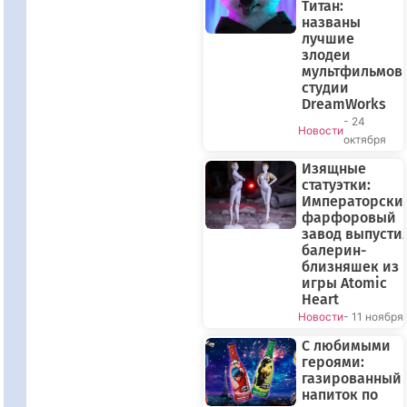
Титан:
названы
лучшие
злодеи
мультфильмов
студии
DreamWorks
- 24
Новости
октября
Изящные
статуэтки:
Императорски
фарфоровый
завод выпусти
балерин-
близняшек из
игры Atomic
Heart
Новости
- 11 ноября
С любимыми
героями:
газированный
напиток по