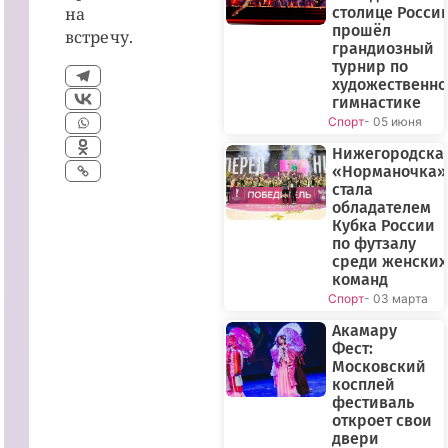
на
столице Росси
прошёл
встречу.
грандиозный
турнир по
художественн
гимнастике
Спорт
- 05 июня
Нижегородска
«Норманочка»
стала
обладателем
Кубка России
по футзалу
среди женских
команд
Спорт
- 03 марта
Акамару
Фест:
Московский
косплей
фестиваль
откроет свои
двери