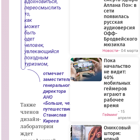
вдохновиться,
Аллана По»: в
переосмыслить
сети
то,
появилась
как
русская
может
аудиоверсия
быть
Офф-
одет
Бродвейского
мюзикла
человек,
Новости
- 04 марта
увлекающийся
походным
Пока
туризмом,
начальство
не видит:
отмечает
40%
заместитель
мобильных
генерального
геймеров
директора
играют в
АНО
рабочее
«Больше, чем
Также
время
путешествие»
членов
- 15
Станислав
Гейминг
апреля
дизайн-
Киреев
лаборатории
Ониксовый
ждет
шторм:
новый