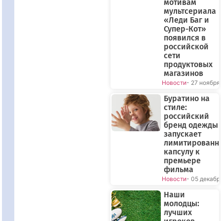
мотивам
мультсериала
«Леди Баг и
Супер-Кот»
появился в
российской
сети
продуктовых
магазинов
Новости
- 27 ноября
Буратино на
стиле:
российский
бренд одежды
запускает
лимитированн
капсулу к
премьере
фильма
Новости
- 05 декабр
Наши
молодцы:
лучших