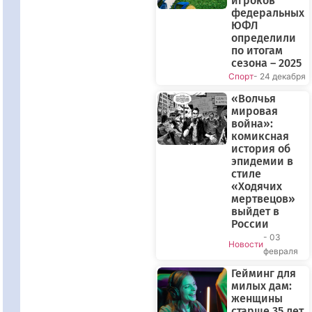
игроков
федеральных
ЮФЛ
определили
по итогам
сезона – 2025
Спорт
- 24 декабря
«Волчья
мировая
война»:
комиксная
история об
эпидемии в
стиле
«Ходячих
мертвецов»
выйдет в
России
- 03
Новости
февраля
Гейминг для
милых дам:
женщины
старше 35 лет