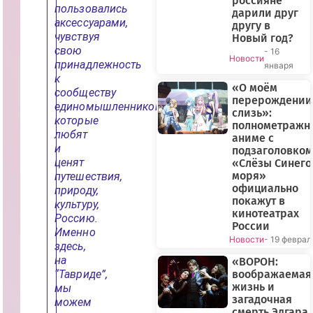
россияне
пользовались
дарили друг
аксессуарами,
другу в
чувствуя
Новый год?
свою
- 16
Новости
принадлежность
января
к
«О моём
сообществу
перерождении
единомышленников,
слизь»:
которые
полнометражн
любят
аниме с
и
подзаголовком
ценят
«Слёзы Синего
моря»
путешествия,
официально
природу,
покажут в
культуру,
кинотеатрах
Россию.
России
Именно
Новости
- 19 феврал
здесь,
на
«ВОРОН:
“Тавриде”,
воображаемая
жизнь и
мы
загадочная
можем
смерть Эдгара