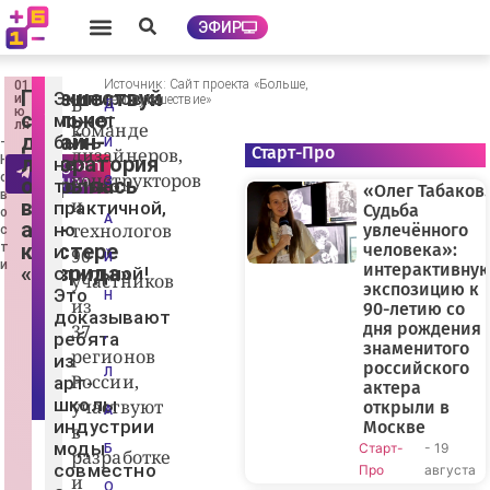
ЭФИР
Источник: Сайт проекта «Больше,
01
Ф
Путешествуй
Экипировка
и
чем путешествие»
В
о
Д
ю
стильно:
т
может
ля
команде
о:
дизайн-
быть
-
И
u
Старт-Про
дизайнеров,
лаборатория
Н
не
telegram
n
конструкторов
о
канал
s
открылась
З
только
«Олег Табаков.
pl
в
и
в
практичной,
Судьба
a
о
А
арт-
s
но
технологов
увлечённого
с
h
кластере
т
человека»:
и
90
D
Й
и
интерактивну
«Таврида»
m
стильной!
участников
it
экспозицию к
Это
Н
ry
из
90-летию со
доказывают
B
дня рождения
37
o
,
ребята
знаменитого
g
регионов
из
at
российского
Л
yr
России,
арт-
актера
e
школы
участвуют
открыли в
v
А
индустрии
Москве
в
моды
Старт-
- 19
Б
разработке
совместно
Про
августа
и
О