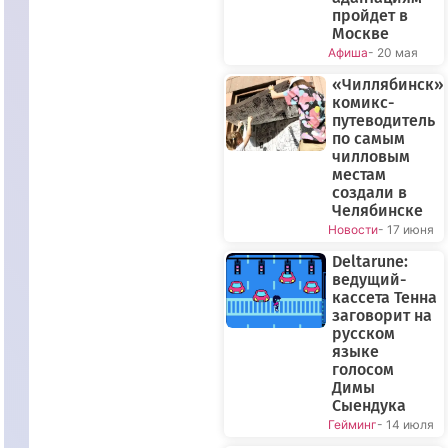
пройдет в
Москве
Афиша
- 20 мая
«Чиллябинск»:
комикс-
путеводитель
по самым
чилловым
местам
создали в
Челябинске
Новости
- 17 июня
Deltarune:
ведущий-
кассета Тенна
заговорит на
русском
языке
голосом
Димы
Сыендука
Гейминг
- 14 июля