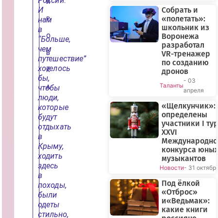
России.
И
И
Собрать и
«полетать»:
нам
Р
школьник из
в
Воронежа
О
“Больше,
разработал
чем
VR-тренажер
В
путешествие”
по созданию
хотелось
К
дронов
бы,
- 03
Таланты
чтобы
А
апреля
люди,
«Щелкунчик»:
которые
определены
будут
участники I ту
отдыхать
XXVI
в
Международно
Крыму,
конкурса юны
ходить
музыкантов
здесь
Новости
- 31 октябр
в
Под ёлкой
походы,
«Отброс»
были
и«Ведьмак»:
одеты
какие книги
стильно,