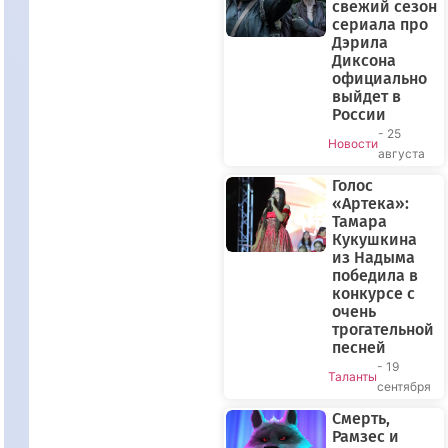
свежий сезон
сериала про
Дэрила
Диксона
официально
выйдет в
России
- 25
Новости
августа
Голос
«Артека»:
Тамара
Кукушкина
из Надыма
победила в
конкурсе с
очень
трогательной
песней
- 19
Таланты
сентября
Смерть,
Рамзес и