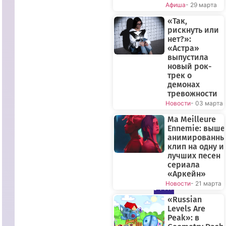
Афиша
- 29 марта
«Так,
рискнуть или
нет?»:
«Астра»
выпустила
новый рок-
трек о
демонах
тревожности
Новости
- 03 марта
Ma Meilleure
Ennemie: выше
анимированн
клип на одну и
лучших песен
сериала
«Аркейн»
ПРЯМОЙ
Новости
- 21 марта
ЭФИР
«Russian
Levels Are
Peak»: в