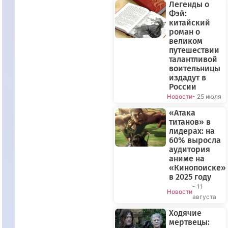
Легенды о
Фэй:
китайский
роман о
великом
путешествии
талантливой
воительницы
издадут в
России
Новости
- 25 июля
«Атака
титанов» в
лидерах: на
60% выросла
аудитория
аниме на
«Кинопоиске»
в 2025 году
- 11
Новости
августа
Ходячие
мертвецы: