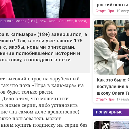
российского а
Старт-Про
- 19 авг
ра в кальмара» (18+), реж. Хван Дон-хёк, Корея,
а в кальмара» (18+) завершился, а
ихают! Так, в сети уже нашли 175
 с, якобы, новыми эпизодами.
жение полюбившейся истории и
онцовку, а попадают в сети
ют высокий спрос на зарубежный
Как это было:
 так что пока «Игра в кальмара» на
поступления 
ов будет только расти.
школу Олега Т
? Дело в том, что мошенники
Старт-Про
- 17 июл
ть новые серии, либо установить
ие (на самом деле вредоносное),
популярные
Также пользователь может
ением купить подписку на серии без