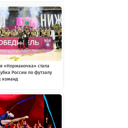
я «Норманочка» стала
убка России по футзалу
х команд