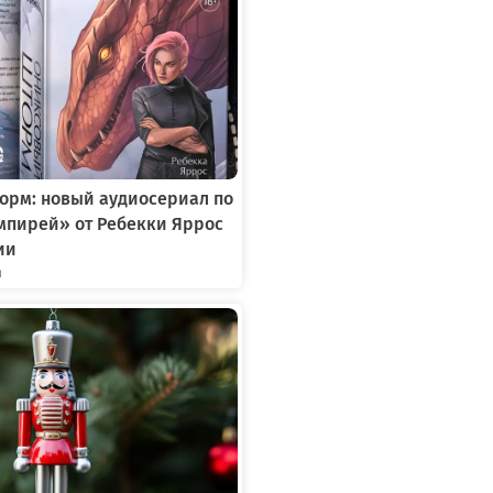
орм: новый аудиосериал по
мпирей» от Ребекки Яррос
ии
я