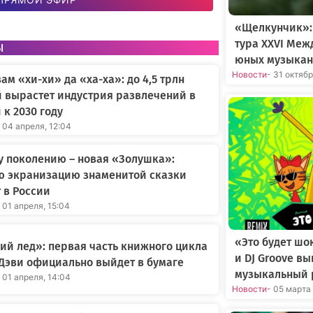
«Щелкунчик»:
тура XXVI Меж
ы
юных музыкан
Новости
- 31 октяб
вам «хи-хи» да «ха-ха»: до 4,5 трлн
 вырастет индустрия развлечений в
 к 2030 году
 04 апреля, 12:04
 поколению – новая «Золушка»:
ю экранизацию знаменитой сказки
 в России
 01 апреля, 15:04
«Это будет шо
й лед»: первая часть книжного цикла
и DJ Groove в
Дэви официально выйдет в бумаге
музыкальный 
 01 апреля, 14:04
Новости
- 05 марта