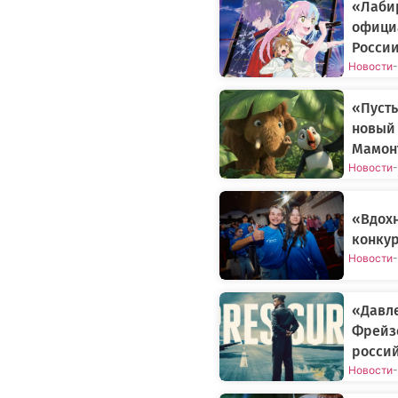
«Лаби
официа
Росси
Новости
-
«Пусть
новый
Мамонт
Новости
-
«Вдох
конкур
Новости
-
«Давле
Фрейз
росси
Новости
-