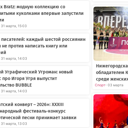
 x Bratz: модную коллекцию со
нитыми куколками впервые запустили
ии
 31 марта, 15:03
 писателей: каждый шестой россиянин
 не против написать книгу или
рий
 31 марта, 14:03
Нижегородска
ый Уграфический Угроман: новый
обладателем К
 про Игоря Угря выпустит
среди женски
льство BUBBLE
Спорт
- 03 марта
 31 марта, 14:03
тский конверт – 2026»: XXXIII
народный фестиваль-конкурс
тической песни принимает заявки
 31 марта, 13:03