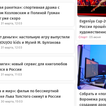
я ракетка»: спортивная драма с
ом Козловским и Полиной Гухман
 уже скоро
Evgeniya Cup-
 31 марта, 12:03
России прошё
художественн
 деньги»: настольную игру выпустили
Спорт
- 05 июня
JOUJOU kids и Музей М. Булгакова
 31 марта, 12:03
иги»: новый сервис для книголюбов
ся в России
 31 марта, 11:03
 и мир»: фильм по бессмертной
Собрать и «по
ке Льва Толстого снимут в России
Воронежа раз
 30 марта, 15:03
созданию дро