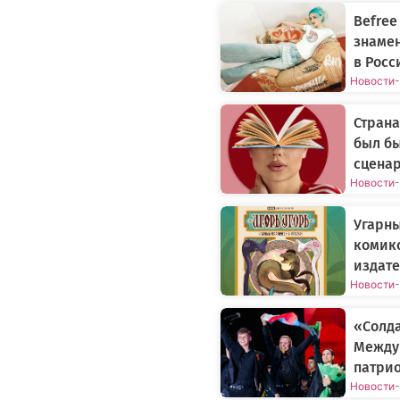
Befree
знаме
в Росс
Новости
-
Страна
был бы
сцена
Новости
-
Угарн
комикс
издате
Новости
-
«Солда
Между
патрио
Новости
-