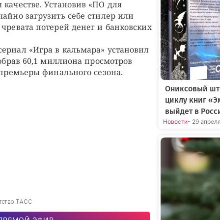
 качестве. Установив «ПО для
чайно загрузить себе стилер или
 чревата потерей денег и банковских
ериал «Игра в кальмара» установил
 собрав 60,1 миллиона просмотров
 премьеры финального сезона.
Ониксовый шт
циклу книг «Э
выйдет в Росс
Новости
- 29 апрел
тство ТАСС
ПРЯМОЙ ЭФИР