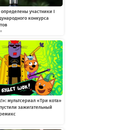
 определены участники I
дународного конкурса
тов
ря
к!»: мультсериал «Три кота»
ыпустили зажигательный
ремикс