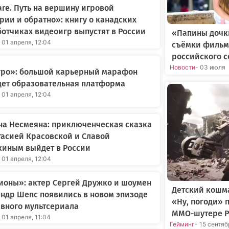
re. Путь на вершину игровой
рии и обратно»: книгу о канадских
отчиках видеоигр выпустят в России
«Папины дочки
 01 апреля, 12:04
съёмки фильм
российского 
Новости
- 03 июля
Агро»: большой карьерный марафон
дет образовательная платформа
 01 апреля, 12:04
на Несмеяна: приключенческая сказка
тасией Красовской и Славой
киным выйдет в России
 01 апреля, 12:04
ионы»: актер Сергей Дружко и шоумен
Детский кошма
ндр Шепс появились в новом эпизоде
«Ну, погоди» 
вного мультсериала
MMO-шутере P
 01 апреля, 11:04
Гейминг
- 15 сентя