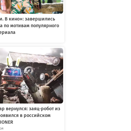
. В кино»: завершились
а по мотивам популярного
сериала
р вернулся: заяц-робот из
появился в российском
IONER
бря