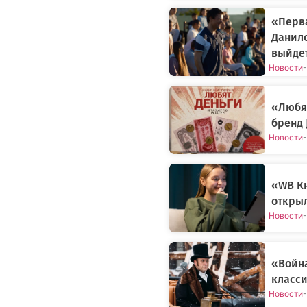
«Перва
Данил
выйдет
Новости
-
«Любят
бренд 
Новости
-
«WB Кн
открыл
Новости
-
«Война
класси
Новости
-