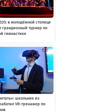
2025: в молодёжной столице
л грандиозный турнир по
ой гимнастике
летать»: школьник из
работал VR-тренажер по
нов