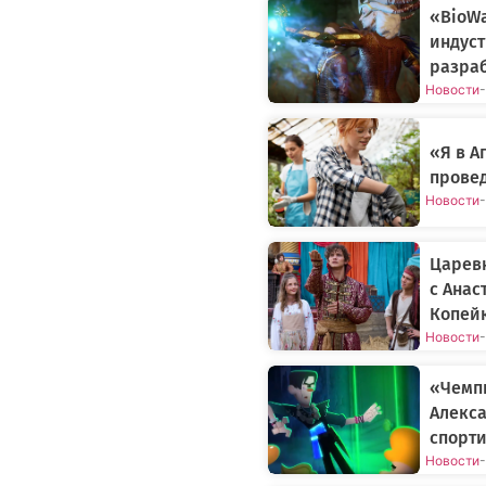
«BioWa
индуст
разраб
Новости
-
«Я в 
прове
Новости
-
Царев
с Анас
Копей
Новости
-
«Чемп
Алекса
спорти
Новости
-