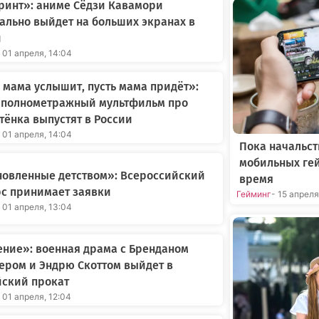
ринт»: аниме Сёдзи Кавамори
льно выйдет на больших экранах в
и
 01 апреля, 14:04
 мама услышит, пусть мама придёт»:
 полнометражный мультфильм про
ёнка выпустят в России
 01 апреля, 14:04
Пока начальст
мобильных ге
новленные детством»: Всероссийский
время
с принимает заявки
Гейминг
- 15 апрел
 01 апреля, 13:04
ние»: военная драма с Бренданом
ером и Эндрю Скоттом выйдет в
йский прокат
 01 апреля, 12:04