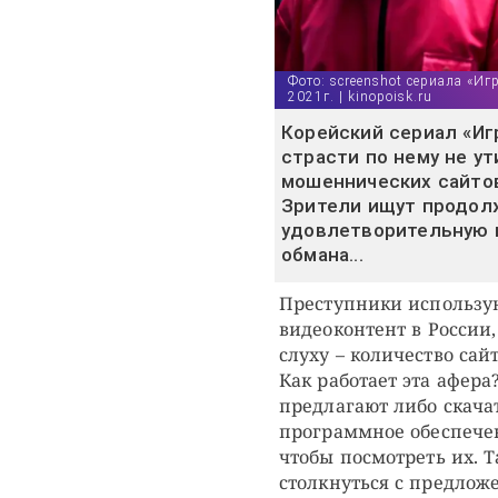
Фото: screenshot сериала «Иг
2021г. | kinopoisk.ru
Корейский сериал «Игр
страсти по нему не ут
мошеннических сайтов
Зрители ищут продол
удовлетворительную к
обмана...
Преступники использу
видеоконтент в России,
слуху – количество сайт
Как работает эта афера
предлагают либо скача
программное обеспечен
чтобы посмотреть их. 
столкнуться с предлож