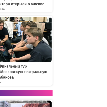
ктера открыли в Москве
уста
 Финальный тур
в Московскую театральную
абакова
я