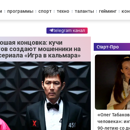
и
программы
спорт
техно
таланты
гейминг
ко
telegram канал
ошая концовка: кучи
Старт-Про
ов создают мошенники на
сериала «Игра в кальмара»
«Олег Табаков
человека»: и
90-летию со д