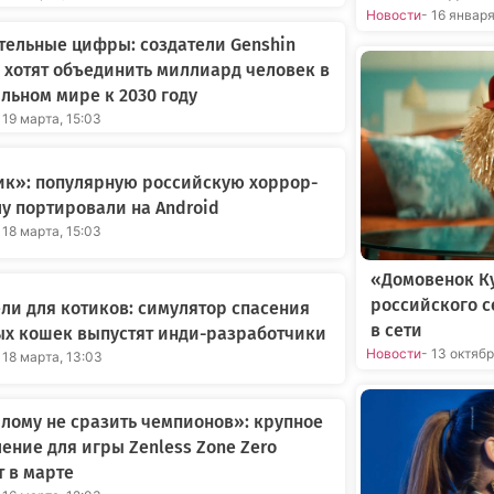
Новости
- 16 январ
ельные цифры: создатели Genshin
 хотят объединить миллиард человек в
льном мире к 2030 году
 19 марта, 15:03
ик»: популярную российскую хоррор-
у портировали на Android
 18 марта, 15:03
«Домовенок Ку
российского 
ли для котиков: симулятор спасения
в сети
ых кошек выпустят инди-разработчики
Новости
- 13 октяб
 18 марта, 13:03
ому не сразить чемпионов»: крупное
ение для игры Zenless Zone Zero
 в марте