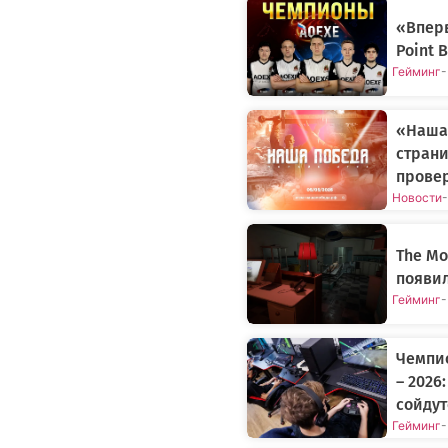
«Вперв
Point 
Гейминг
-
«Наша 
стран
провер
Новости
-
The Mo
появи
Гейминг
-
Чемпи
– 2026
сойдут
Гейминг
-