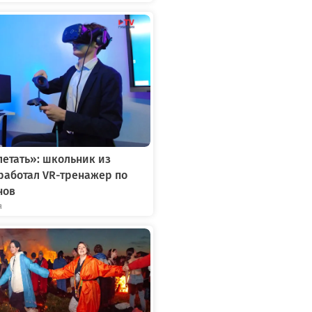
летать»: школьник из
работал VR-тренажер по
нов
я