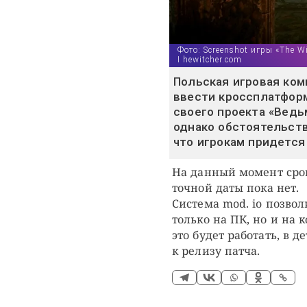
Фото: Screenshot игры «The Wi
I hewitcher.com
Польская игровая ком
ввести кроссплатфор
своего проекта «Ведьм
однако обстоятельств
что игрокам придется
На данный момент срок
точной даты пока нет.
Система mod. io позво
только на ПК, но и на к
это будет работать, в 
к релизу патча.