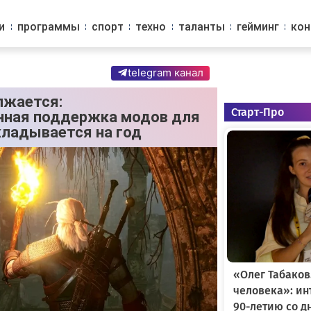
и
программы
спорт
техно
таланты
гейминг
ко
telegram канал
лжается:
Старт-Про
нная поддержка модов для
кладывается на год
«Олег Табаков
человека»: и
90-летию со д