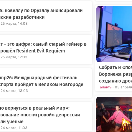
: новеллу по Оруэллу анонсировали
йские разработчики
 25 марта, 14:03
т – это цифра: самый старый геймер в
рошёл Resident Evil Requiem
 25 марта, 12:03
Собрать и «по
Воронежа раз
amp26: Международный фестиваль
созданию дро
порта пройдет в Великом Новгороде
Таланты
- 03 апрел
 24 марта, 13:03
о вернуться в реальный мир»:
твование «постигровой» депрессии
али ученые
 24 марта, 11:03