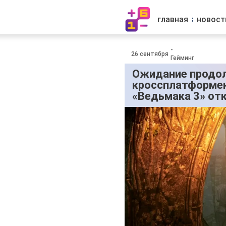
главная
новост
-
26 сентября
Гейминг
Ожидание продо
кроссплатформе
«Ведьмака 3» от