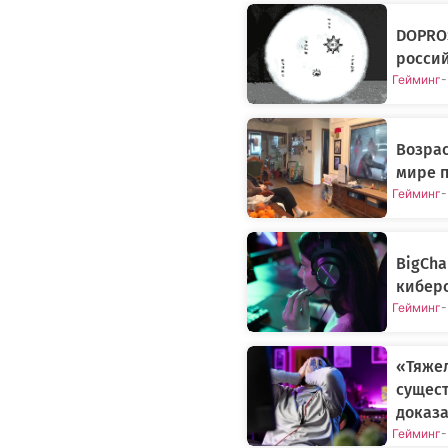
DOPROS
росси
Гейминг
-
Возрас
мире п
Гейминг
-
BigCh
киберс
Гейминг
-
«Тяжел
сущес
доказ
Гейминг
-