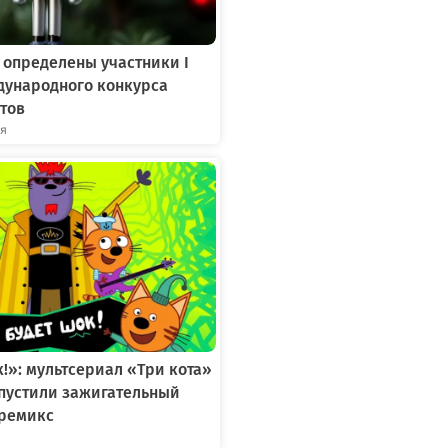
 определены участники I
дународного конкурса
тов
ря
к!»: мультсериал «Три кота»
ыпустили зажигательный
ремикс