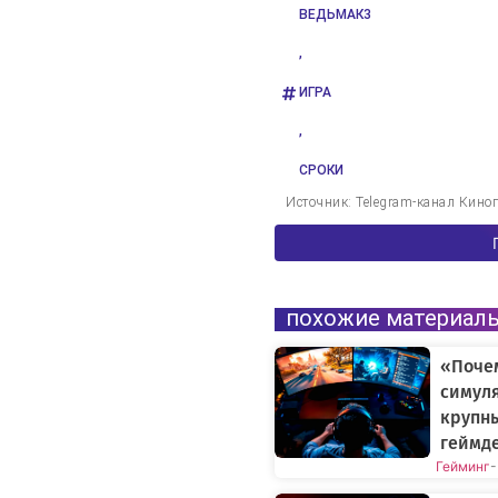
ВЕДЬМАК3
,
ИГРА
,
СРОКИ
Источник: Telegram-канал Кино
похожие материал
«Поче
симуля
крупн
геймде
Гейминг
-