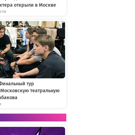
ктера открыли в Москве
уста
 Финальный тур
в Московскую театральную
абакова
я