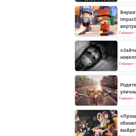
Внушит
Impact
виртуа
Гейминг
-
«Зайч
новелл
Гейминг
-
Родите
уличн
Гейминг
-
«Прошл
обновл
выйдет