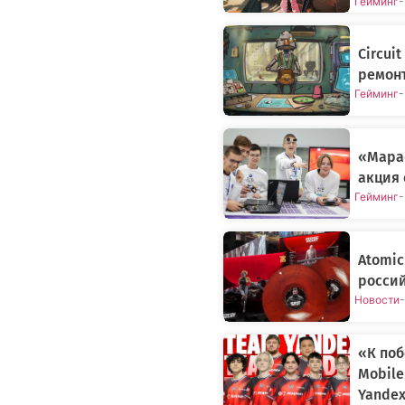
Гейминг
-
Circui
ремонт
Гейминг
-
«Мара
акция 
Гейминг
-
Atomic
россий
Новости
-
«К поб
Mobile
Yande