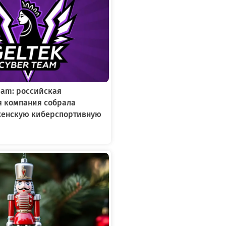
Team: российская
я компания собрала
женскую киберспортивную