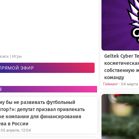
Geltek Cyber 
поиск | Игры
косметическа
ПРЯМОЙ ЭФИР
собственную 
команду
Гейминг
- 04 марта
ы
му бы не развивать футбольный
тор?»: депутат призвал привлекать
ые компании для финансирования
ва в России
 05 апреля, 12:04