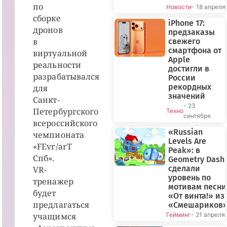
по
Новости
- 18 апреля
сборке
iPhone 17:
дронов
предзаказы
в
свежего
смартфона от
виртуальной
Apple
реальности
достигли в
разрабатывался
России
рекордных
для
значений
Санкт-
- 23
Петербургского
Техно
сентября
всероссийского
«Russian
чемпионата
Levels Are
«FEvr/arT
Peak»: в
Спб».
Geometry Dash
сделали
VR-
уровень по
тренажер
мотивам песни
будет
«От винта!» из
предлагаться
«Смешариков
учащимся
Гейминг
- 21 апреля