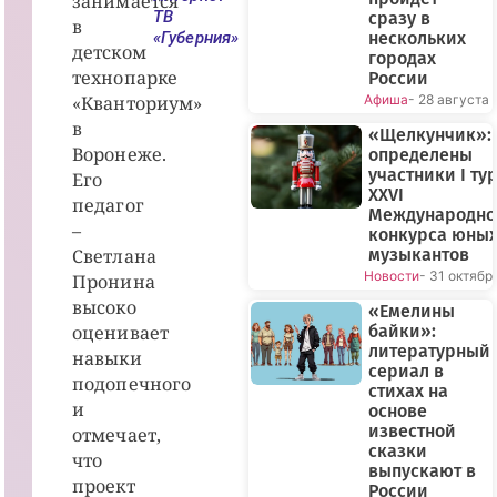
занимается
ТВ
сразу в
в
«Губерния»
нескольких
детском
городах
технопарке
России
«Кванториум»
Афиша
- 28 августа
в
«Щелкунчик»:
Воронеже.
определены
участники I ту
Его
XXVI
педагог
Международно
–
конкурса юны
Светлана
музыкантов
Новости
- 31 октябр
Пронина
высоко
«Емелины
оценивает
байки»:
литературный
навыки
сериал в
подопечного
стихах на
и
основе
известной
отмечает,
сказки
что
выпускают в
проект
России