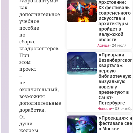
«Аэроквантума»
Архстояние:
как
XX фестиваль
современного
дополнительное
искусства и
учебное
архитектуры
пособие
пройдет в
по
Калужской
области
сборке
Афиша
- 24 июля
квадрокоптеров.
При
«Призраки
Везенбергског
этом
квартала»:
проект
первую
–
библиотечную
визуальную
не
новеллу
окончательный,
презентуют в
возможны
Санкт-
дополнительные
Петербурге
Новости
- 03 октябр
доработки.
От
«Проекция»: н
души
фестивале све
в Москве
желаем