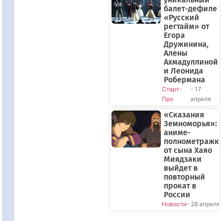
балет-дефиле
«Русский
регтайм» от
Егора
Дружинина,
Алены
Ахмадуллиной
и Леонида
Робермана
Старт-
- 17
Про
апреля
«Сказания
Земноморья»:
аниме-
полнометражк
от сына Хаяо
Миядзаки
выйдет в
повторный
прокат в
России
Новости
- 28 апреля