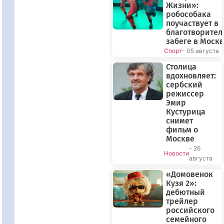
Жизни»:
робособака
поучаствует в
благотворител
забеге в Моск
Спорт
- 05 августа
Столица
вдохновляет:
сербский
режиссер
Эмир
Кустурица
снимет
фильм о
Москве
- 26
Новости
августа
«Домовенок
Кузя 2»:
дебютный
трейлер
российского
семейного