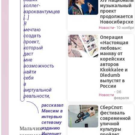
XIV Националь
коллег-
музыкальный
проект
аэроквантумцев
продолжается 
[…]
Новосибирске
Я
Новости
- 10 ноября
мечтаю
создать
Операция
проект,
«Настоящая
который
любовь»:
манхву от
даст
корейских
мне
авторов
возможность
Kkokkalee и
найти
Dledumb
себя
выпустят в
в
России
виртуальной
- 06
Новости
реальности,
февраля
рассказал
СберСпот:
Максим в
фестиваль
интервью
современной
сетевому
уличной
Мальчик
изданию
культуры
Интернет
пройдет