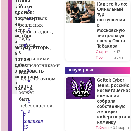
этапы
ж
Как это было:
и
сборки
с
Финальный
Д
для
к
дронов:
тур
и
тренировок
поставить
й
поступления
Р
ш
на
реальных
в
к
него
Московскую
О
«дроноводов»,
о
моторы
театральную
л
ведь
ь
Н
школу Олега
и
н
работа
Табакова
аккумуляторы,
и
Ы
с
Старт-
- 17
к
а
с
настоящими
Про
июля
потом
о
,
з
даже
беспилотниками
д
популярные
опробовать
при
М
а
механизм
л
недостаточном
Geltek Cyber
V
А
в
опыте
R
Team: российс
полете.
-т
косметическая
может
К
р
компания
е
быть
собрала
н
С
небезопасной.
а
собственную
ж
женскую
И
е
Я
киберспортив
р
создавал
п
команду
М
о
3D-
Гейминг
- 04 марта
с