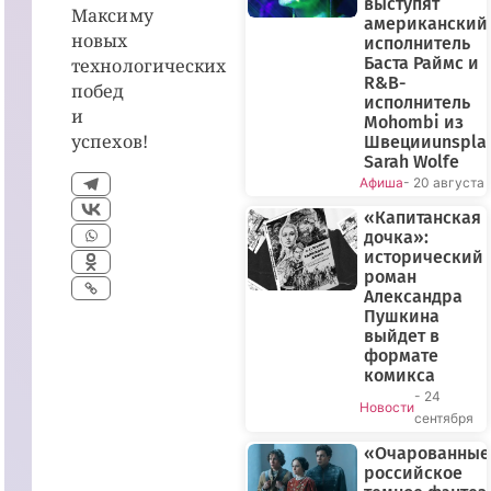
выступят
Максиму
американский
новых
исполнитель
Баста Раймс и
технологических
R&B-
побед
исполнитель
и
Mohombi из
успехов!
Швецииunspla
Sarah Wolfe
Афиша
- 20 августа
«Капитанская
дочка»:
исторический
роман
ПРЯМОЙ
Александра
ЭФИР
Пушкина
выйдет в
формате
комикса
- 24
Новости
сентября
«Очарованные
российское