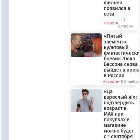
фильма
появился в
сети
- 13
Новости
октября
«Пятый
элемент»:
культовый
фантастическ
боевик Люка
Бессона снова
выйдет в прок
в России
Новости
- 06 ноября
«Да
взрослый я!»:
подтвердить
возраст в
МАХ при
покупках в
магазине
можно будет
с 1 сентября