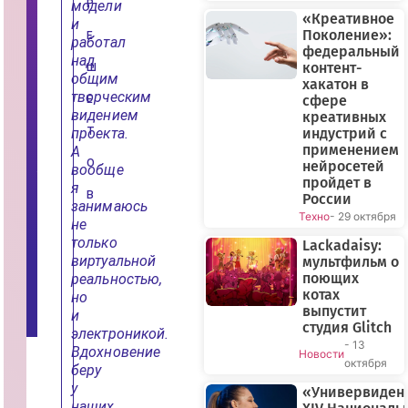
модели
Р
б
«Креативное
о
и
Поколение»:
р
Е
работал
к
федеральный
над
е
контент-
Ш
д
общим
хакатон в
р
творческим
о
сфере
Е
н
видением
креативных
о
проекта.
Т
индустрий с
в
применением
»
А
о
О
нейросетей
вообще
т
пройдет в
я
Т
В
России
В
занимаюсь
«
Техно
- 29 октября
не
Г
у
только
Lackadaisy:
б
виртуальной
мультфильм о
е
р
поющих
реальностью,
н
котах
но
и
выпустит
и
я
студия Glitch
»
электроникой.
- 13
Вдохновение
Новости
октября
беру
у
«Универвиден
наших