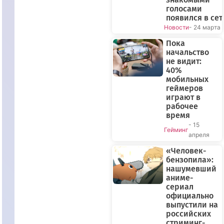
голосами
появился в сет
Новости
- 24 марта
Пока
начальство
не видит:
40%
мобильных
геймеров
играют в
рабочее
время
- 15
Гейминг
апреля
«Человек-
бензопила»:
нашумевший
аниме-
сериал
официально
выпустили на
российских
стриминг-