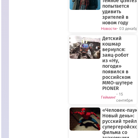
темное фэнтез
попытается
удивить
зрителей в
новом году
Новости
- 03 декабр
Детский
кошмар
вернулся:
заяц-робот
из «Ну,
погоди»
появился в
российском
MMO-шутере
PIONER
- 15
Гейминг
сентября
«Человек-паук
Новый день»:
русский трейл
супергеройско
фильма со
знакомыми