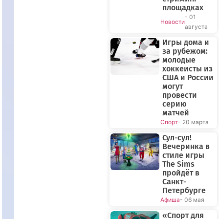
площадках
- 01
Новости
августа
Игры дома и
за рубежом:
молодые
хоккеисты из
США и России
могут
провести
серию
матчей
Спорт
- 20 марта
Сул-сул!
Вечеринка в
стиле игры
The Sims
пройдёт в
Санкт-
Петербурге
Афиша
- 06 мая
«Спорт для